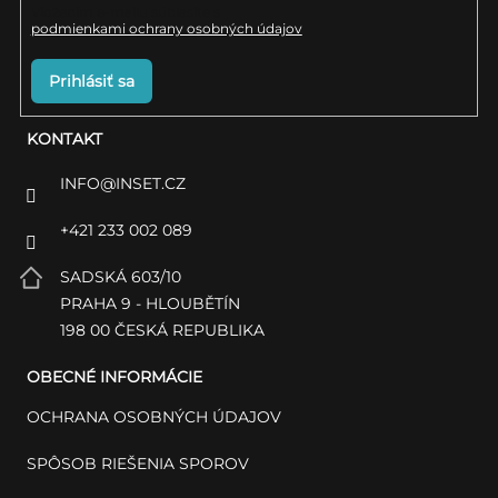
Vložením e-mailu súhlasíte s
podmienkami ochrany osobných údajov
Prihlásiť sa
KONTAKT
INFO
@
INSET.CZ
+421 233 002 089
SADSKÁ 603/10
PRAHA 9 - HLOUBĚTÍN
198 00 ČESKÁ REPUBLIKA
OBECNÉ INFORMÁCIE
OCHRANA OSOBNÝCH ÚDAJOV
SPÔSOB RIEŠENIA SPOROV