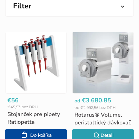
Filter
V
ý
p
i
s
p
r
o
€56
€3 680,85
od
€45,53 bez DPH
od €2 992,56 bez DPH
d
Stojanček pre pipety
Rotarus® Volume,
u
Ratiopetta
peristaltický dávkovač
k
Do košíka
Detail