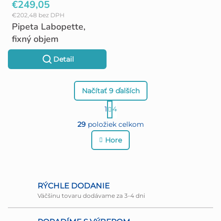
€249,05
€202,48 bez DPH
Pipeta Labopette,
fixný objem
Detail
Načítať 9 ďalších
S
1
4
O
t
29
položiek celkom
r
v
Hore
á
l
n
á
k
d
RÝCHLE DODANIE
o
Väčšinu tovaru dodávame za 3-4 dni
a
v
c