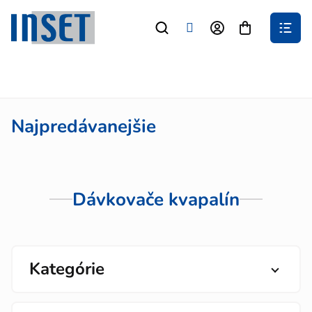
Prejsť
na
Nákupný
obsah
košík
Najpredávanejšie
Dávkovače kvapalín
Kategórie