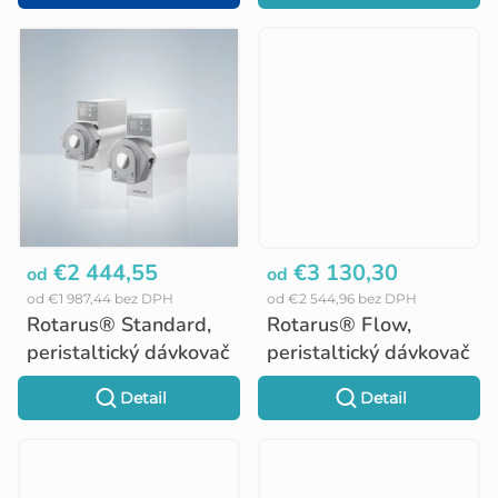
t
o
v
€2 444,55
€3 130,30
od
od
od €1 987,44 bez DPH
od €2 544,96 bez DPH
Rotarus® Standard,
Rotarus® Flow,
peristaltický dávkovač
peristaltický dávkovač
Detail
Detail