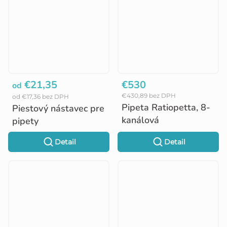
€21,35
€530
od
€430,89 bez DPH
od €17,36 bez DPH
Pipeta Ratiopetta, 8-
Piestový nástavec pre
kanálová
pipety
Detail
Detail