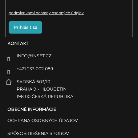
s
Vložením e-mailu súhlasíte s
podmienkami ochrany osobných údajov
u
Prihlásiť sa
KONTAKT
INFO
@
INSET.CZ
+421 233 002 089
SADSKÁ 603/10
PRAHA 9 - HLOUBĚTÍN
198 00 ČESKÁ REPUBLIKA
OBECNÉ INFORMÁCIE
OCHRANA OSOBNÝCH ÚDAJOV
SPÔSOB RIEŠENIA SPOROV