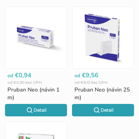
V
ý
p
i
s
p
r
o
€0,94
€9,56
od
od
od €0,90 bez DPH
od €9,10 bez DPH
d
Pruban Neo (návin 1
Pruban Neo (návin 25
u
m)
m)
k
Detail
Detail
t
o