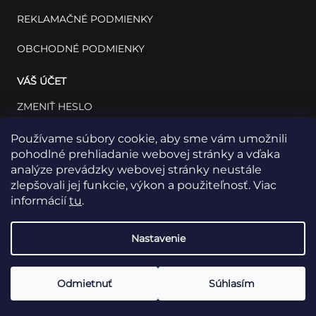
REKLAMAČNÉ PODMIENKY
OBCHODNÉ PODMIENKY
VÁŠ ÚČET
ZMENIŤ HESLO
VÁŠ PROFIL
Používame súbory cookie, aby sme vám umožnili
pohodlné prehliadanie webovej stránky a vďaka
VAŠE OBJEDNÁVKY
analýze prevádzky webovej stránky neustále
zlepšovali jej funkcie, výkon a použiteľnosť. Viac
informácií
tu
.
Nastavenie
Odmietnuť
Súhlasím
Copyright 2026
INSET: Med & Lab
Všetky práva vyhradené.
Vytvoril Shoptet