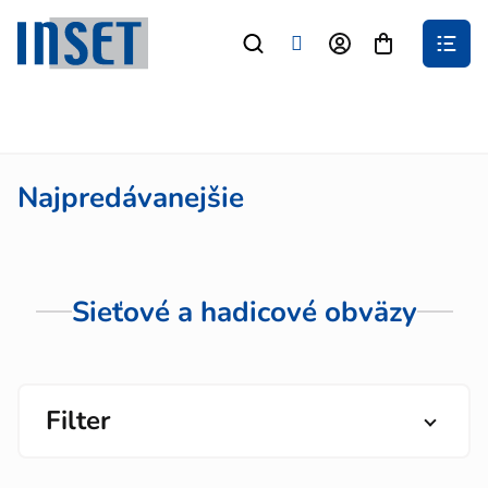
Prejsť
na
Nákupný
obsah
košík
Najpredávanejšie
Sieťové a hadicové obväzy
Filter