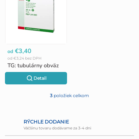
v
€3,40
od
od €3,24 bez DPH
TG: tubulárny obväz
Detail
3
položiek celkom
O
v
l
RÝCHLE DODANIE
Väčšinu tovaru dodávame za 3-4 dni
á