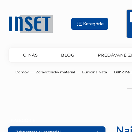
Prejsť
na
obsah
Kategórie
O NÁS
BLOG
PREDÁVANÉ Z
Domov
Zdravotnícky materiál
Buničina, vata
Buničina, 
B
Preskočiť
KATEGÓRIE
kategórie
Na