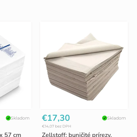
€17,30
Skladom
Skladom
€14,07 bez DPH
 x 57 cm
Zellstoff: buničité prírezy,