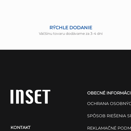
RÝCHLE DODANIE
Väčšinu tovaru dodávame za 3-4 dni
Z
á
OBECNÉ INFORMÁCI
p
OCHRANA OSOBNÝC
ä
SPÔSOB RIEŠENIA 
KONTAKT
REKLAMAČNÉ PODM