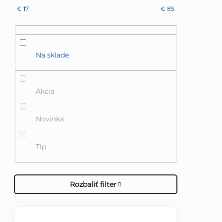
€
17
€
85
Na sklade
Akcia
Novinka
Tip
Rozbaliť filter