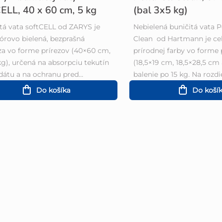
CELL, 40 x 60 cm, 5 kg
(bal 3x5 kg)
tá vata softCELL od ZARYS je
Nebielená buničitá vata 
órovo bielená, bezprašná
Clean od Hartmann je ce
za vo forme prírezov (40×60 cm,
prírodnej farby vo forme 
 kg), určená na absorpciu tekutín
(18,5×19 cm, 18,5×28,5 cm
dátu a na ochranu pred...
balenie po 15 kg. Na rozdie
Do košíka
Do koší
O
v
l
á
d