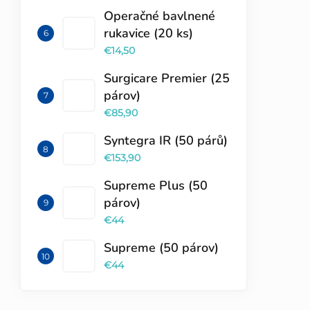
Operačné bavlnené
rukavice (20 ks)
€14,50
Surgicare Premier (25
párov)
€85,90
Syntegra IR (50 párů)
€153,90
Supreme Plus (50
párov)
€44
Supreme (50 párov)
€44