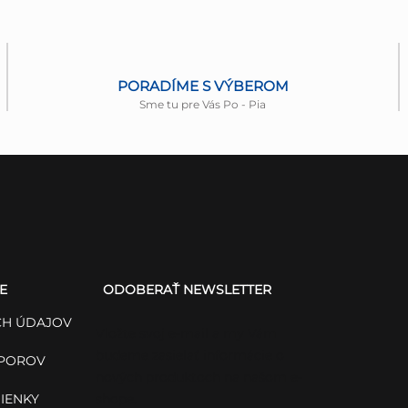
PORADÍME S VÝBEROM
Sme tu pre Vás Po - Pia
E
ODOBERAŤ NEWSLETTER
H ÚDAJOV
Vložte svoj e-mail a my Vám
budeme zasielať informácie o
SPOROV
nových produktoch na našom e-
IENKY
shope.