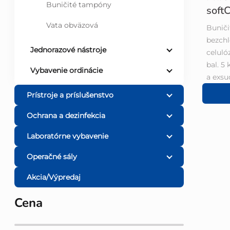
Buničité tampóny
soft
d
Vata obväzová
Buniči
bezchl
u
Jednorazové nástroje
celuló
bal. 5
k
Vybavenie ordinácie
a exsu
t
Prístroje a príslušenstvo
Ochrana a dezinfekcia
o
Laboratórne vybavenie
v
Operačné sály
Akcia/Výpredaj
Cena