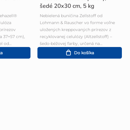
šedé 20x30 cm, 5 kg
Pehazell®
Nebielená buničina Zellstoff od
lulóza
Lohmann & Rauscher vo forme voľne
prírezov
uložených kreppovaných prírezov z
 a 37×57 cm),
recyklovanej celulózy (Altzellstoff) –
l od...
šedo-béžovej farby, určená na...
ka
Do košíka