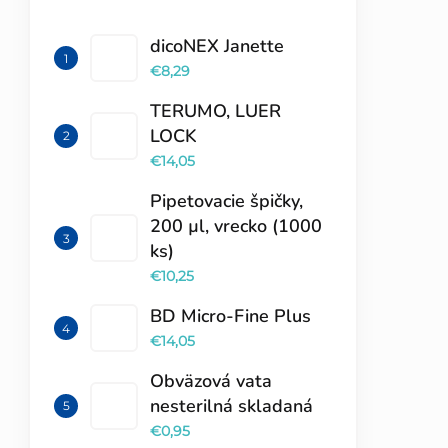
TOP 10 PRODUKTOV
dicoNEX Janette
€8,29
TERUMO, LUER
LOCK
€14,05
Pipetovacie špičky,
200 µl, vrecko (1000
ks)
€10,25
BD Micro-Fine Plus
€14,05
Obväzová vata
nesterilná skladaná
€0,95