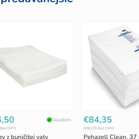
,50
€84,35
Skladom
 bez DPH
€80,33 bez DPH
zy z buničitej vaty
Pehazell Clean, 37