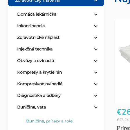
o
Zdravotnícky materiál
č
Domáca lekárnička
V
Inkontinencia
n
Zdravotnícke náplasti
ý
ý
Injekčná technika
p
p
Obväzy a ovínadlá
i
a
Kompresy a krytie rán
s
Kompresívne ovínadlá
n
Diagnostika a odbery
p
e
Buničina, vata
€26
r
l
€25,24
Buničina, prírezy a role
o
Príre