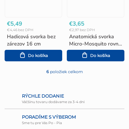
€5,49
€3,65
€4,46 bez DPH
€2,97 bez DPH
Hadicová svorka bez
Anatomická svorka
zárezov 16 cm
Micro-Mosquito rovná
12,5 cm
Do košíka
Do košíka
6
položiek celkom
O
v
l
RÝCHLE DODANIE
Väčšinu tovaru dodávame za 3-4 dni
á
d
PORADÍME S VÝBEROM
a
Sme tu pre Vás Po - Pia