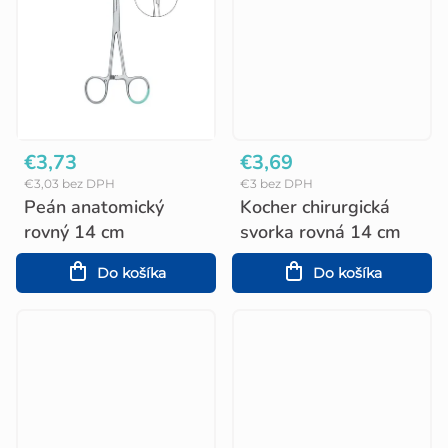
v
€3,73
€3,69
€3,03 bez DPH
€3 bez DPH
Peán anatomický
Kocher chirurgická
rovný 14 cm
svorka rovná 14 cm
Do košíka
Do košíka