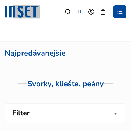
Prejsť
na
Nákupný
obsah
košík
Najpredávanejšie
Svorky, kliešte, peány
Filter