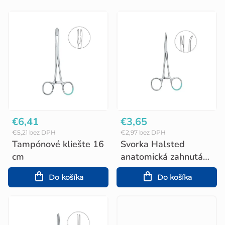
V
ý
p
i
s
p
r
o
€6,41
€3,65
€5,21 bez DPH
€2,97 bez DPH
d
Tampónové kliešte 16
Svorka Halsted
u
cm
anatomická zahnutá
12,5 cm
k
Do košíka
Do košíka
t
o