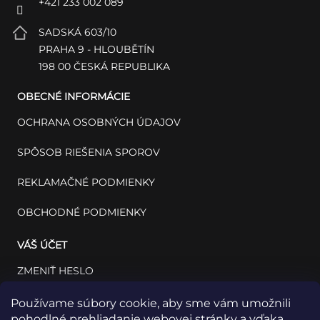
+421 233 002 089
SADSKÁ 603/10
PRAHA 9 - HLOUBĚTÍN
198 00 ČESKÁ REPUBLIKA
OBECNÉ INFORMÁCIE
OCHRANA OSOBNÝCH ÚDAJOV
SPÔSOB RIEŠENIA SPOROV
REKLAMAČNÉ PODMIENKY
OBCHODNÉ PODMIENKY
VÁŠ ÚČET
ZMENIŤ HESLO
VÁŠ PROFIL
Používame súbory cookie, aby sme vám umožnili
pohodlné prehliadanie webovej stránky a vďaka