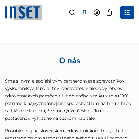
Prejsť
na
Nákupný
obsah
košík
O nás
Sme silným a spoľahlivým partnerom pre zdravotníkov,
výskumníkov, laborantov, dodávateľov alebo výrobcov
zdravotníckych pomôcok. Už od nášho vzniku v roku 1991
patríme k najvýznamnejším spoločnostiam na trhu a hrdo
sa hlásime k tomu, že sme rýdzo českou firmou
postavenou výhradne na českom kapitále.
Pôsobíme aj na slovenskom zdravotníckom trhu, a to tak
prostredníctvom samostatného e-shopu, ako aj pomocou