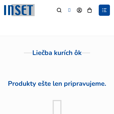
Prejsť
na
Nákupný
obsah
košík
Liečba kurích ôk
Produkty ešte len pripravujeme.