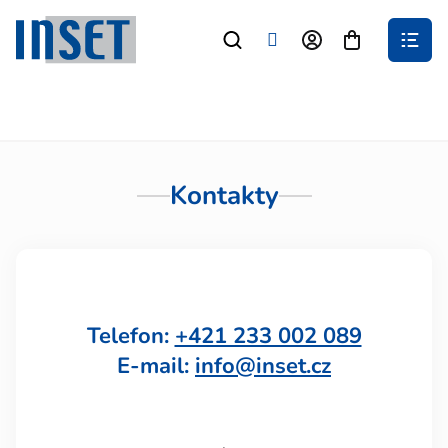
Prejsť
na
Nákupný
obsah
košík
Kontakty
Telefon:
+421 233 002 089
E-mail:
info@inset.cz