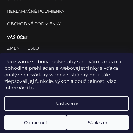
REKLAMAČNÉ PODMIENKY
OBCHODNÉ PODMIENKY
VÁŠ ÚČET
ZMENIŤ HESLO
VÁŠ PROFIL
Používame súbory cookie, aby sme vám umožnili
pohodlné prehliadanie webovej stránky a vďaka
VAŠE OBJEDNÁVKY
analýze prevádzky webovej stránky neustále
zlepšovali jej funkcie, výkon a použiteľnosť. Viac
informácií
tu
.
Nastavenie
Odmietnuť
Súhlasím
Copyright 2026
INSET: Med & Lab
Všetky práva vyhradené.
Vytvoril Shoptet