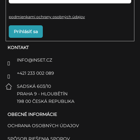
Vložením e-mailu súhlasíte s
podmienkami ochrany osobných údajov
Prihlásiť sa
KONTAKT
INFO
@
INSET.CZ
+421 233 002 089
SADSKÁ 603/10
PRAHA 9 - HLOUBĚTÍN
198 00 ČESKÁ REPUBLIKA
OBECNÉ INFORMÁCIE
OCHRANA OSOBNÝCH ÚDAJOV
SPÔSOB RIEŠENIA SPOROV