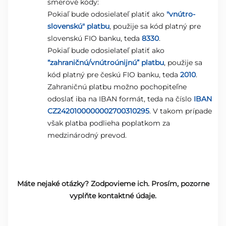
smerové kódy:
Pokiaľ bude odosielateľ platiť ako
"vnútro-
slovenskú" platbu
, použije sa kód platný pre
slovenskú FIO banku, teda
8330
.
Pokiaľ bude odosielateľ platiť ako
“zahraničnú/vnútroúnijnú” platbu
, použije sa
kód platný pre českú FIO banku, teda
2010
.
Zahraničnú platbu možno pochopiteľne
odoslať iba na IBAN formát, teda na číslo
IBAN
CZ2420100000002700310295
. V takom prípade
však platba podlieha poplatkom za
medzinárodný prevod.
Máte nejaké otázky? Zodpovieme ich. Prosím, pozorne
vyplňte kontaktné údaje.