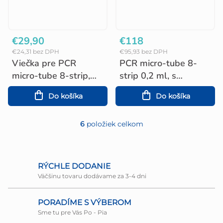
€29,90
€118
€24,31 bez DPH
€95,93 bez DPH
Viečka pre PCR
PCR micro-tube 8-
micro-tube 8-strip,
strip 0,2 ml, s
0,1 ml a 0,2 ml,
individuálne
Do košíka
Do košíka
kupolovitá (125 ks)
pripojenými viečkami
(120 ks)
6
položiek celkom
O
v
l
RÝCHLE DODANIE
Väčšinu tovaru dodávame za 3-4 dni
á
d
PORADÍME S VÝBEROM
a
Sme tu pre Vás Po - Pia