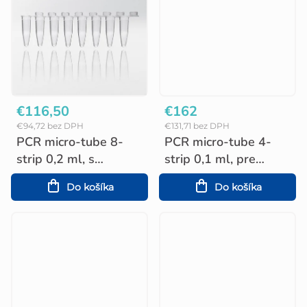
v
€116,50
€162
€94,72 bez DPH
€131,71 bez DPH
PCR micro-tube 8-
PCR micro-tube 4-
strip 0,2 ml, s
strip 0,1 ml, pre
matovanými viečkami
Corbett a Rotor-Gene
Do košíka
Do košíka
(120 ks)
(1.000 ks)