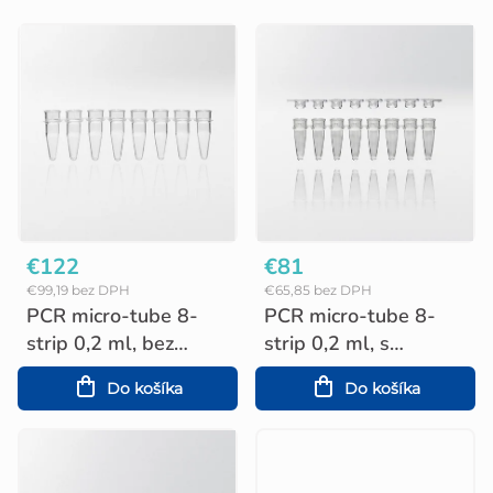
V
ý
p
i
s
p
r
o
€122
€81
€99,19 bez DPH
€65,85 bez DPH
d
PCR micro-tube 8-
PCR micro-tube 8-
u
strip 0,2 ml, bez
strip 0,2 ml, s
viečka (125 ks)
plochými viečkami
k
Do košíka
Do košíka
(120 ks)
t
o