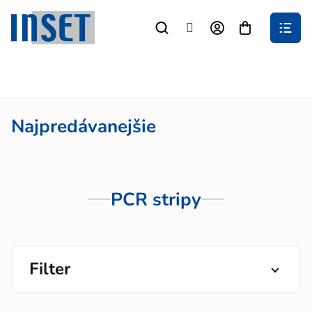
Prejsť
na
Nákupný
obsah
košík
Najpredávanejšie
PCR stripy
Filter