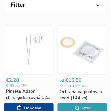
Filter
V
ý
p
i
s
p
r
o
€2,28
€15,50
od
€1,85 bez DPH
od €12,60 bez DPH
d
Pinzeta Adson
Ochrana vaginálnych
u
chirurgická rovná 12
sond (144 ks)
cm
k
Do košíka
Detail