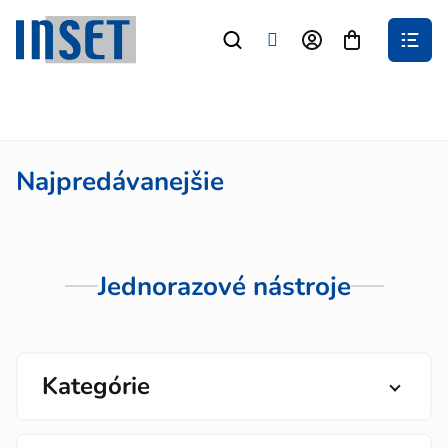
Prejsť
na
Nákupný
obsah
košík
Najpredávanejšie
Jednorazové nástroje
Kategórie