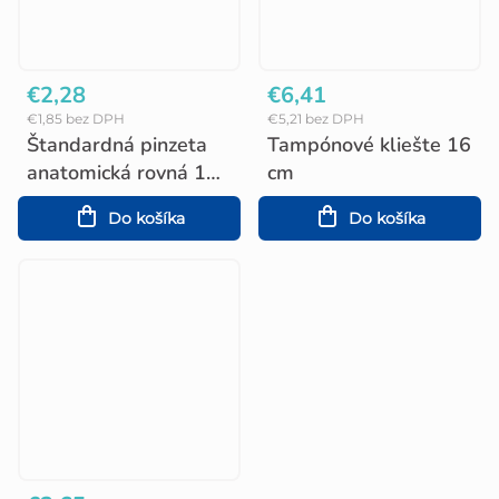
€2,28
€6,41
€1,85 bez DPH
€5,21 bez DPH
Štandardná pinzeta
Tampónové kliešte 16
anatomická rovná 14
cm
cm
Do košíka
Do košíka