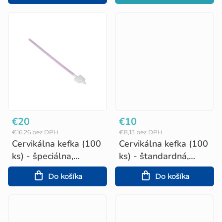
t
o
v
€20
€10
€16,26 bez DPH
€8,13 bez DPH
Cervikálna kefka (100
Cervikálna kefka (100
ks) - špeciálna,
ks) - štandardná,
sterilná
sterilná
Do košíka
Do košíka