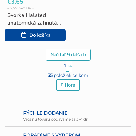
€3,65
€2,97 bez DPH
Svorka Halsted
anatomická zahnutá
12,5 cm
Do košíka
Načítať 9 ďalších
S
1
4
O
t
35
položiek celkom
r
v
Hore
á
l
n
á
k
d
RÝCHLE DODANIE
o
Väčšinu tovaru dodávame za 3-4 dni
a
v
c
PORADÍME S VÝBEROM