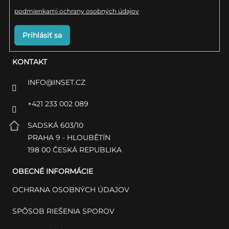
Vložením e-mailu súhlasíte s
podmienkami ochrany osobných údajov
Prihlásiť sa
KONTAKT
INFO
@
INSET.CZ
+421 233 002 089
SADSKÁ 603/10
PRAHA 9 - HLOUBĚTÍN
198 00 ČESKÁ REPUBLIKA
OBECNÉ INFORMÁCIE
OCHRANA OSOBNÝCH ÚDAJOV
SPÔSOB RIEŠENIA SPOROV