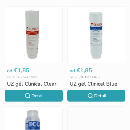
V
ý
p
i
s
p
r
o
€1,85
€1,85
od
od
od €1,76 bez DPH
od €1,76 bez DPH
d
UZ gél Clinical Clear
UZ gél Clinical Blue
u
Detail
Detail
k
t
o