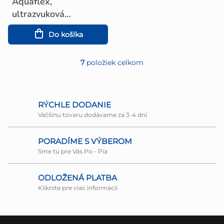
Aquaflex,
ultrazvuková
podložka
Do košíka
7
položiek celkom
O
v
l
RÝCHLE DODANIE
Väčšinu tovaru dodávame za 3-4 dni
á
d
PORADÍME S VÝBEROM
a
Sme tu pre Vás Po - Pia
c
ODLOŽENÁ PLATBA
i
Kliknite pre viac informácií
e
p