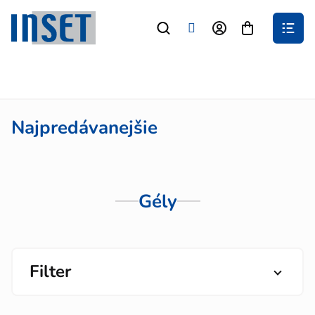
Prejsť
na
Nákupný
obsah
košík
Najpredávanejšie
Gély
Filter