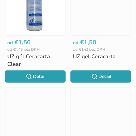
v
€1,50
€1,50
od
od
od €1,43 bez DPH
od €1,43 bez DPH
UZ gél Ceracarta
UZ gél Ceracarta
Clear
Detail
Detail