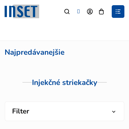
Prejsť
na
Nákupný
obsah
košík
Najpredávanejšie
Injekčné striekačky
Filter