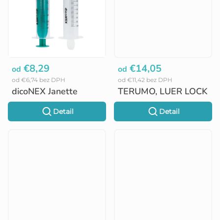
v
€8,29
€14,05
od
od
od €6,74 bez DPH
od €11,42 bez DPH
dicoNEX Janette
TERUMO, LUER LOCK
Detail
Detail