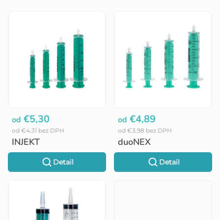
V
ý
p
i
s
p
r
o
€5,30
€4,89
od
od
od €4,31 bez DPH
od €3,98 bez DPH
d
INJEKT
duoNEX
u
Detail
Detail
k
t
o