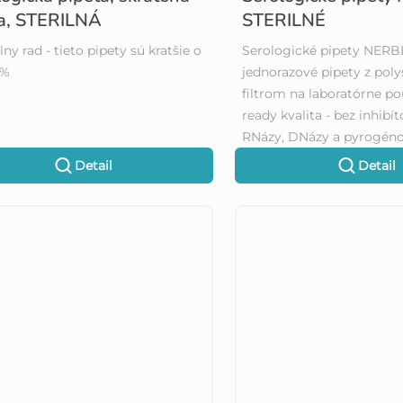
ia, STERILNÁ
STERILNÉ
lny rad - tieto pipety sú kratšie o
Serologické pipety NERBE
0%
jednorazové pipety z poly
filtrom na laboratórne po
ready kvalita - bez inhibí
RNázy, DNázy a pyrogénov
Detail
Detail