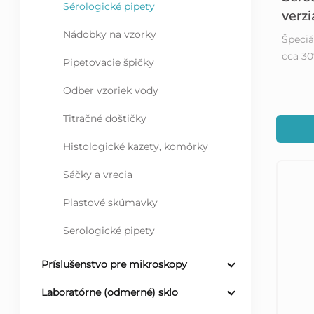
Sérologické pipety
verz
d
Nádobky na vzorky
Špeciá
cca 3
u
Pipetovacie špičky
Odber vzoriek vody
k
Titračné doštičky
t
Histologické kazety, komôrky
o
Sáčky a vrecia
v
Plastové skúmavky
Serologické pipety
Príslušenstvo pre mikroskopy
Laboratórne (odmerné) sklo