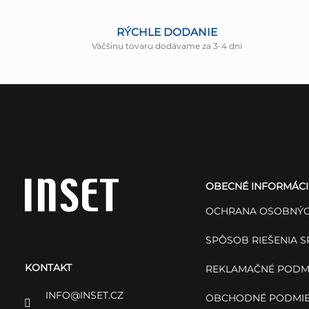
RÝCHLE DODANIE
Väčšinu tovaru dodávame za 3-4 dni
Z
á
OBECNÉ INFORMÁCI
p
OCHRANA OSOBNÝC
ä
SPÔSOB RIEŠENIA 
KONTAKT
t
REKLAMAČNÉ PODM
INFO
@
INSET.CZ
OBCHODNÉ PODMI