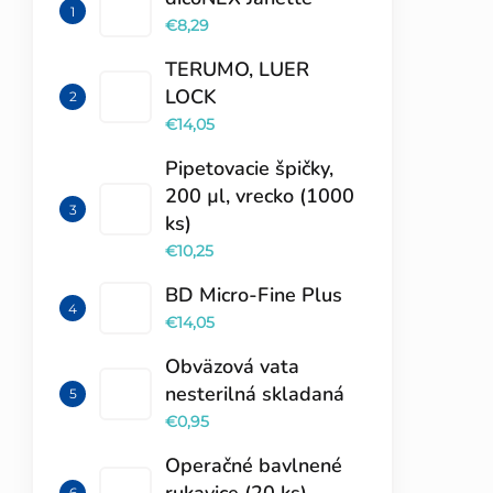
€8,29
TERUMO, LUER
LOCK
€14,05
Pipetovacie špičky,
200 µl, vrecko (1000
ks)
€10,25
BD Micro-Fine Plus
€14,05
Obväzová vata
nesterilná skladaná
€0,95
Operačné bavlnené
rukavice (20 ks)