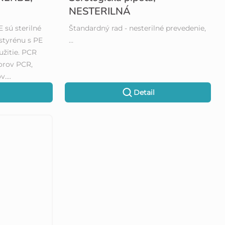
NESTERILNÁ
 sú sterilné
Štandardný rad - nesterilné prevedenie,
styrénu s PE
…
užitie. PCR
torov PCR,
....
Detail