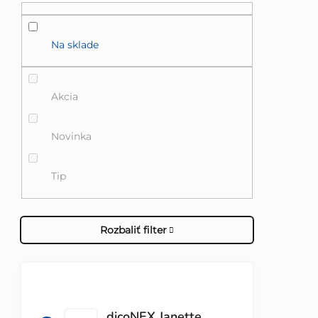
Na sklade
Akcia
Novinka
Tip
Rozbaliť filter
TOP 10 PRODUKTOV
dicoNEX Janette