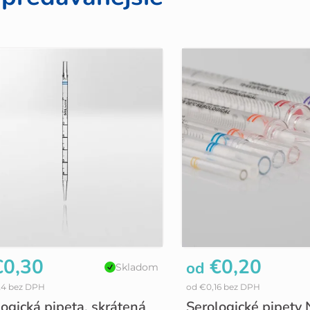
0,30
€0,20
od
Skladom
24 bez DPH
od €0,16 bez DPH
ogická pipeta, skrátená
Serologické pipety