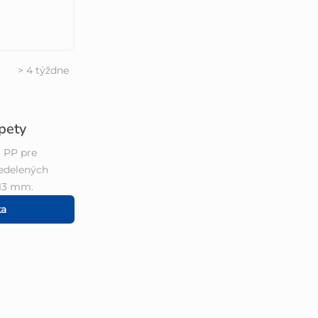
> 4 týždne
pety
o PP pre
nedelených
 13 mm.
ka