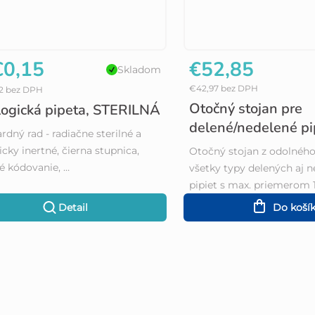
0,15
€52,85
Skladom
€42,97 bez DPH
12 bez DPH
Otočný stojan pre
logická pipeta, STERILNÁ
delené/nedelené pi
rdný rad - radiačne sterilné a
icky inertné, čierna stupnica,
Otočný stojan z odolnéh
é kódovanie, …
všetky typy delených aj 
pipiet s max. priemerom
Detail
Do koší
O
v
l