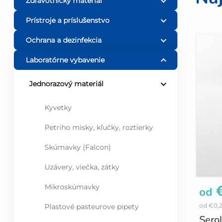
o
Zdravotnícky materiál
Prístroje a príslušenstvo
č
Ochrana a dezinfekcia
V
n
Laboratórne vybavenie
ý
ý
Jednorazový materiál
p
p
Kyvetky
i
a
Petriho misky, kľučky, roztierky
s
n
Skúmavky (Falcon)
p
Uzávery, viečka, zátky
e
€
Mikroskúmavky
od
r
l
od €0,
Plastové pasteurove pipety
o
Serol