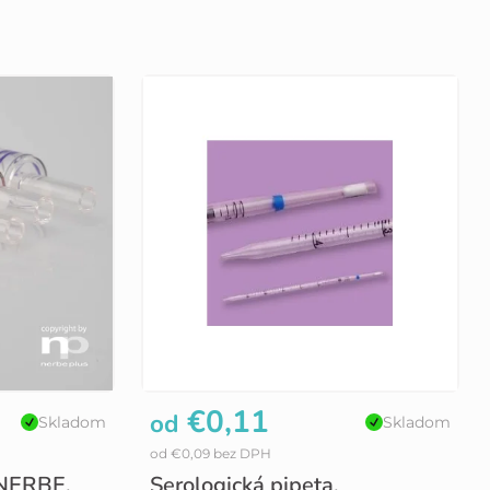
€0,11
od
Skladom
Skladom
od €0,09 bez DPH
 NERBE,
Serologická pipeta,