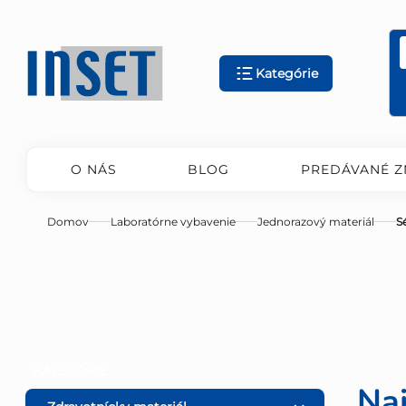
Prejsť
na
obsah
Kategórie
O NÁS
BLOG
PREDÁVANÉ Z
Domov
Laboratórne vybavenie
Jednorazový materiál
S
B
Preskočiť
KATEGÓRIE
kategórie
Na