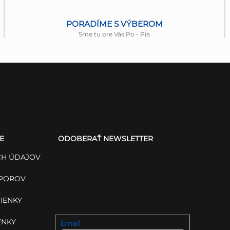
PORADÍME S VÝBEROM
Sme tu pre Vás Po - Pia
E
ODOBERAŤ NEWSLETTER
H ÚDAJOV
Vložte svoj e-mail a my Vám
budeme zasielať informácie o
SPOROV
nových produktoch na našom e-
IENKY
shope.
ENKY
Email