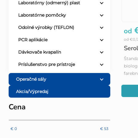
Laboratórny (odmerný) plast
Laboratórne pomôcky
€
Odolné výrobky (TEFLON)
od
od €0,
PCR aplikácie
Sero
Dávkovače kvapalín
Štanda
Príslušenstvo pre prístroje
biolog
farebn
Operačné sály
Akcia/Výpredaj
Cena
€
0
€
53