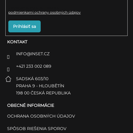
s
Vložením e-mailu súhlasíte s
podmienkami ochrany osobných údajov
u
Prihlásiť sa
KONTAKT
INFO
@
INSET.CZ
+421 233 002 089
SADSKÁ 603/10
PRAHA 9 - HLOUBĚTÍN
198 00 ČESKÁ REPUBLIKA
OBECNÉ INFORMÁCIE
OCHRANA OSOBNÝCH ÚDAJOV
SPÔSOB RIEŠENIA SPOROV