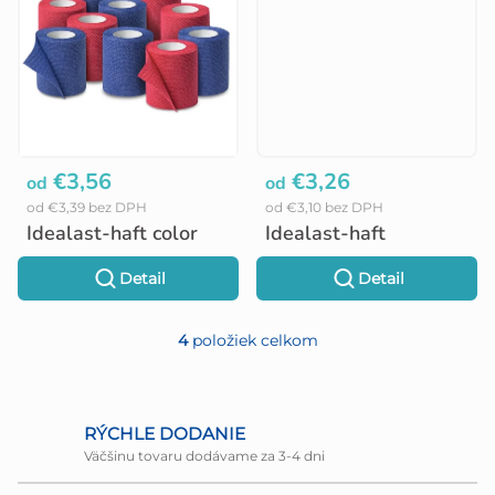
v
€3,56
€3,26
od
od
od €3,39 bez DPH
od €3,10 bez DPH
Idealast-haft color
Idealast-haft
Detail
Detail
4
položiek celkom
O
v
l
RÝCHLE DODANIE
Väčšinu tovaru dodávame za 3-4 dni
á