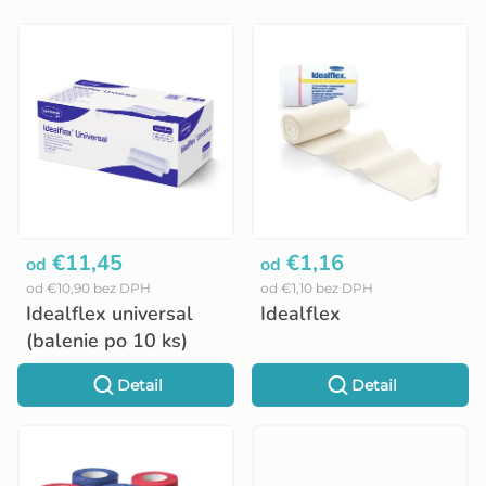
V
ý
p
i
s
p
r
o
€11,45
€1,16
od
od
od €10,90 bez DPH
od €1,10 bez DPH
d
Idealflex universal
Idealflex
u
(balenie po 10 ks)
k
Detail
Detail
t
o