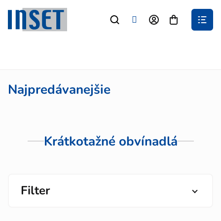
Prejsť
na
Nákupný
obsah
košík
Najpredávanejšie
Krátkotažné obvínadlá
Filter