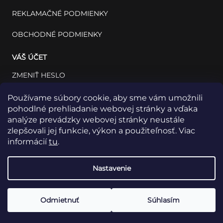
REKLAMAČNÉ PODMIENKY
OBCHODNÉ PODMIENKY
VÁŠ ÚČET
ZMENIŤ HESLO
VÁŠ PROFIL
Používame súbory cookie, aby sme vám umožnili
pohodlné prehliadanie webovej stránky a vďaka
VAŠE OBJEDNÁVKY
analýze prevádzky webovej stránky neustále
zlepšovali jej funkcie, výkon a použiteľnosť. Viac
informácií
tu
.
Nastavenie
Odmietnuť
Súhlasím
Copyright 2026
INSET: Med & Lab
Všetky práva vyhradené.
Vytvoril Shoptet