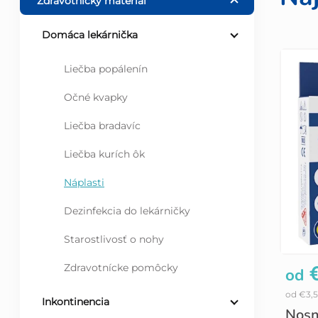
o
Zdravotnícky materiál
č
Domáca lekárnička
V
n
Liečba popálenín
ý
Očné kvapky
ý
Liečba bradavíc
p
p
Liečba kurích ôk
i
a
Náplasti
s
n
Dezinfekcia do lekárničky
p
Starostlivosť o nohy
e
€
Zdravotnícke pomôcky
od
r
l
od €3,
Inkontinencia
o
Nosn