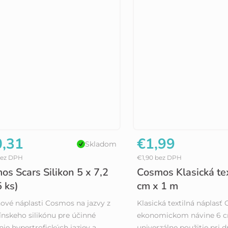
,31
€1,99
Skladom
bez DPH
€1,90 bez DPH
os Scars Silikon 5 x 7,2
Cosmos Klasická tex
 ks)
cm x 1 m
nové náplasti Cosmos na jazvy z
Klasická textilná náplasť
nskeho silikónu pre účinné
ekonomickom návine 6 c
nie hypertrofických jaziev a
univerzálne použitie pri 