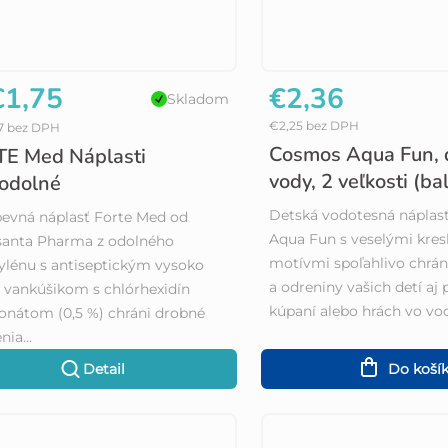
1,75
€2,36
Skladom
€2,25 bez DPH
67 bez DPH
Cosmos Aqua Fun, 
E Med Náplasti
vody, 2 veľkosti (bal
odolné
Detská vodotesná nápla
pevná náplasť Forte Med od
Aqua Fun s veselými kre
santa Pharma z odolného
motívmi spoľahlivo chrán
ylénu s antiseptickým vysoko
a odreniny vašich detí aj p
vankúšikom s chlórhexidín
kúpaní alebo hrách vo vode
onátom (0,5 %) chráni drobné
ia...
Detail
Do koší