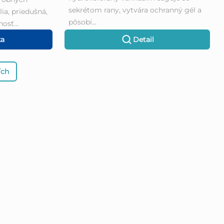
sekrétom rany, vytvára ochranný gél a
ia, priedušná,
pôsobí...
osť...
ka
Detail
ích