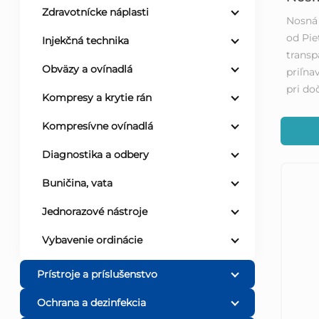
Zdravotnícke náplasti
Nosná 
d
od Pie
Injekčná technika
transp
u
Obväzy a ovínadlá
priľna
pri do
k
Kompresy a krytie rán
Kompresívne ovínadlá
t
Diagnostika a odbery
o
Buničina, vata
v
Jednorazové nástroje
Vybavenie ordinácie
Prístroje a príslušenstvo
Ochrana a dezinfekcia