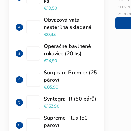
ks
preven
€19,50
vodeod
Obväzová vata
nesterilná skladaná
€0,95
Operačné bavlnené
rukavice (20 ks)
€14,50
Surgicare Premier (25
párov)
€85,90
Syntegra IR (50 párů)
€153,90
Supreme Plus (50
párov)