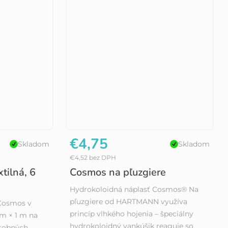
€4,75
Skladom
Skladom
€4,52 bez DPH
tilná, 6
Cosmos na pľuzgiere
Hydrokoloidná náplasť Cosmos® Na
pľuzgiere od HARTMANN využíva
 Cosmos v
princíp vlhkého hojenia – špeciálny
m × 1 m na
hydrokoloidný vankúšik reaguje so
drobných