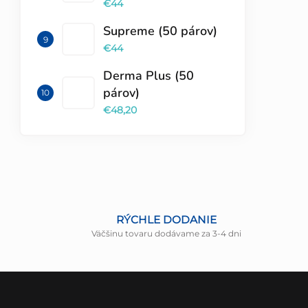
€44
Supreme (50 párov)
€44
Derma Plus (50
párov)
€48,20
RÝCHLE DODANIE
Väčšinu tovaru dodávame za 3-4 dni