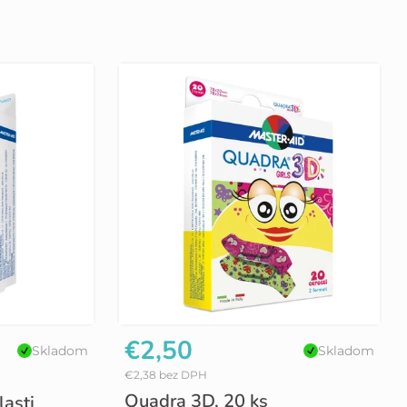
€2,50
Skladom
Skladom
€2,38 bez DPH
Quadra 3D, 20 ks
asti