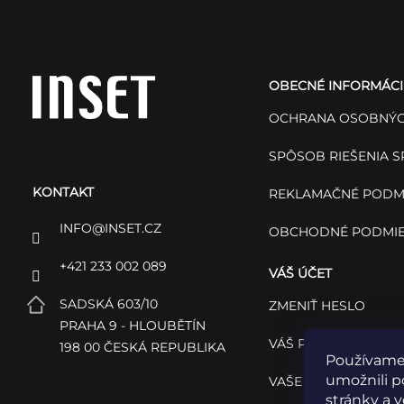
Z
á
OBECNÉ INFORMÁCI
p
OCHRANA OSOBNÝC
ä
SPÔSOB RIEŠENIA 
KONTAKT
t
REKLAMAČNÉ PODM
INFO
@
INSET.CZ
OBCHODNÉ PODMI
i
+421 233 002 089
VÁŠ ÚČET
e
SADSKÁ 603/10
ZMENIŤ HESLO
PRAHA 9 - HLOUBĚTÍN
VÁŠ PROFIL
198 00 ČESKÁ REPUBLIKA
Používame
umožnili p
VAŠE OBJEDNÁVKY
stránky a 