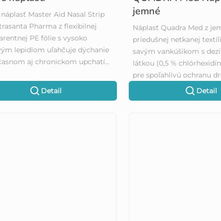
jemné
náplasť Master Aid Nasal Strip
trasanta Pharma z flexibilnej
Náplasť Quadra Med z je
arentnej PE fólie s vysoko
priedušnej netkanej textíl
vým lepidlom uľahčuje dýchanie
savým vankúšikom s dez
časnom aj chronickom upchatí...
látkou (0,5 % chlórhexidí
pre spoľahlivú ochranu dr
Detail
Detail