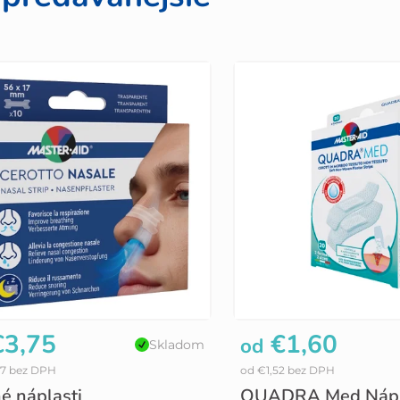
3,75
€1,60
od
Skladom
57 bez DPH
od €1,52 bez DPH
é náplasti
QUADRA Med Nápl