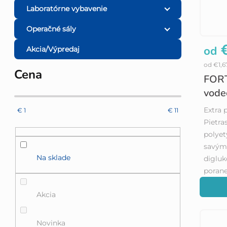
Laboratórne vybavenie
Operačné sály
€
od
Akcia/Výpredaj
od €1,
Cena
FORT
vode
Extra 
€
1
€
11
Pietra
polyet
savým 
Na sklade
digluk
poranen
Akcia
Novinka