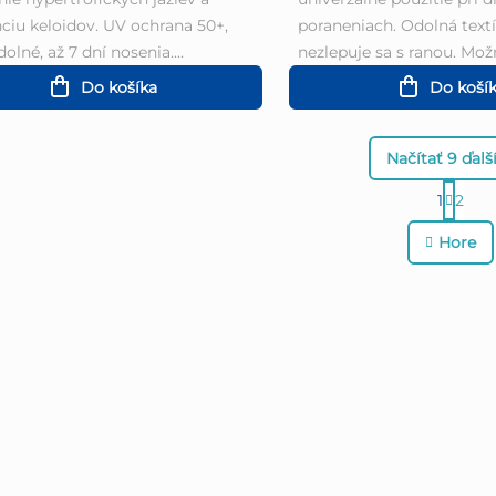
ciu keloidov. UV ochrana 50+,
poraneniach. Odolná textíl
olné, až 7 dní nosenia....
nezlepuje sa s ranou. Možn
Do košíka
Do koší
Načítať 9 ďalš
S
1
2
O
t
Hore
v
r
l
á
á
n
k
d
o
a
v