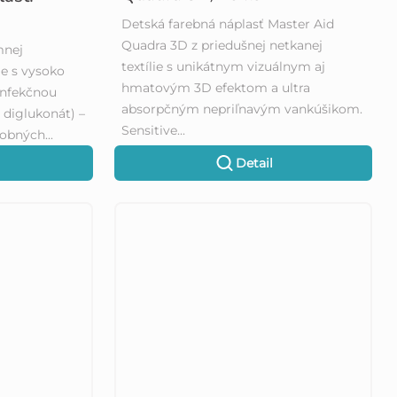
Detská farebná náplasť Master Aid
Quadra 3D z priedušnej netkanej
mnej
textílie s unikátnym vizuálnym aj
ie s vysoko
hmatovým 3D efektom a ultra
infekčnou
absorpčným nepriľnavým vankúšikom.
n diglukonát) –
Sensitive...
obných...
Detail