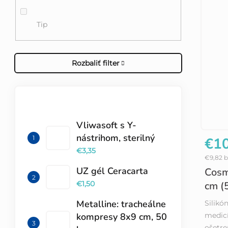
Tip
Rozbaliť filter
TOP 10 PRODUKTOV
Vliwasoft s Y-
nástrihom, sterilný
€10
€3,35
€9,82 
UZ gél Ceracarta
Cosm
€1,50
cm (5
Metalline: tracheálne
Silikó
kompresy 8x9 cm, 50
medicí
ošetre