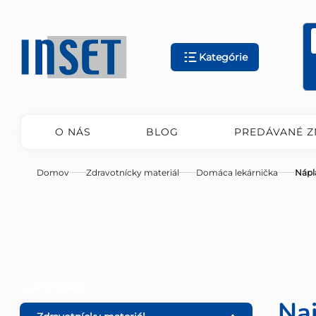
Prejsť
na
obsah
Kategórie
O NÁS
BLOG
PREDÁVANÉ Z
Domov
Zdravotnícky materiál
Domáca lekárnička
Nápl
B
Preskočiť
KATEGÓRIE
kategórie
Na