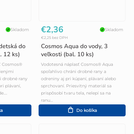
€2,36
Skladom
Skladom
€2,25 bez DPH
detská do
Cosmos Aqua do vody, 3
. 12 ks)
veľkosti (bal. 10 ks)
sť Cosmos®
Vodotesná náplasť Cosmos® Aqua
slenými
spoľahlivo chráni drobné rany a
i drobné rany
odreniny aj pri kúpaní, plávaní alebo
ri plávaní,
sprchovaní. Priesvitný materiál sa
....
prispôsobí tvaru tela, nelepí sa na
ranu...
ka
Do košíka