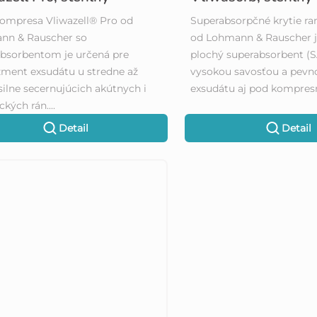
ompresa Vliwazell® Pro od
Superabsorpčné krytie ra
nn & Rauscher so
od Lohmann & Rauscher j
bsorbentom je určená pre
plochý superabsorbent (S
ment exsudátu u stredne až
vysokou savosťou a pevn
silne secernujúcich akútnych i
exsudátu aj pod kompres
kých rán....
Detail
Detail