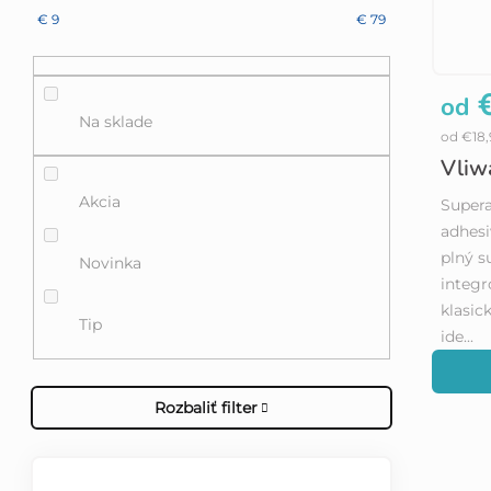
€
9
€
79
€
od
Na sklade
od €18
Vliw
Akcia
Supera
adhesi
plný s
Novinka
integr
klasic
Tip
ide...
Rozbaliť filter