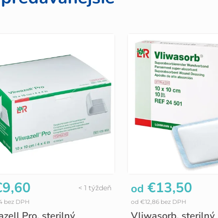
9,60
€13,50
od
< 1 týždeň
14 bez DPH
od €12,86 bez DPH
zell Pro, sterilný
Vliwasorb, sterilný