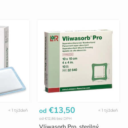
€13,50
od
< 1 týždeň
< 1 týždeň
od €12,86 bez DPH
Vliwasorb Pro, sterilný