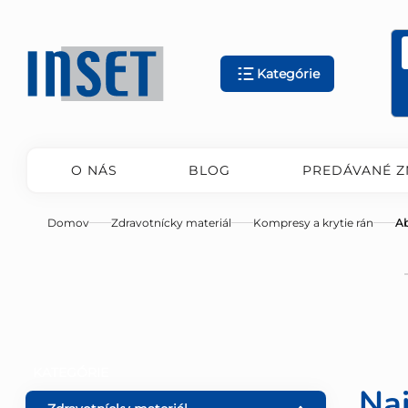
Prejsť
na
obsah
Kategórie
O NÁS
BLOG
PREDÁVANÉ Z
Domov
Zdravotnícky materiál
Kompresy a krytie rán
A
B
Preskočiť
KATEGÓRIE
kategórie
Na