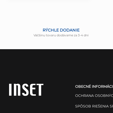
RÝCHLE DODANIE
Väčšinu tovaru dodávame za 3-4 dni
Z
á
OBECNÉ INFORMÁCI
p
OCHRANA OSOBNÝC
ä
SPÔSOB RIEŠENIA 