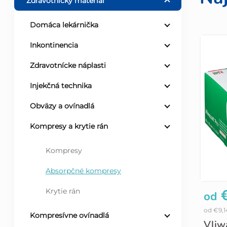
o
Zdravotnícky materiál
č
Domáca lekárnička
V
Inkontinencia
n
Zdravotnícke náplasti
ý
ý
Injekčná technika
p
p
Obväzy a ovínadlá
i
a
Kompresy a krytie rán
s
n
Kompresy
p
Absorpčné kompresy
e
€
Krytie rán
od
r
l
od €9,
Kompresívne ovínadlá
o
Vliwa