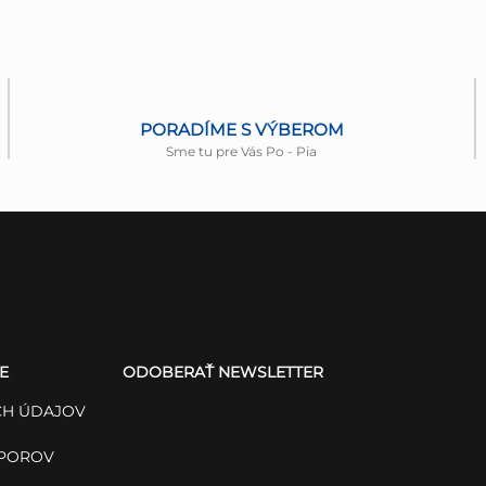
PORADÍME S VÝBEROM
Sme tu pre Vás Po - Pia
E
ODOBERAŤ NEWSLETTER
H ÚDAJOV
Vložte svoj e-mail a my Vám
budeme zasielať informácie o
SPOROV
nových produktoch na našom e-