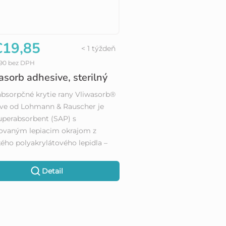
19,85
< 1 týždeň
,90 bez DPH
asorb adhesive, sterilný
bsorpčné krytie rany Vliwasorb®
ve od Lohmann & Rauscher je
uperabsorbent (SAP) s
ovaným lepiacim okrajom z
kého polyakrylátového lepidla –
Detail
O
v