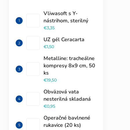
TOP 10 PRODUKTOV
Vliwasoft s Y-
nástrihom, sterilný
€3,35
UZ gél Ceracarta
€1,50
Metalline: tracheálne
kompresy 8x9 cm, 50
ks
€19,50
Obväzová vata
nesterilná skladaná
€0,95
Operačné bavlnené
rukavice (20 ks)