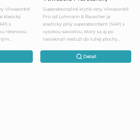
ny Vliwasorb®
Superabsorpčné krytie rany Vliwasorb®
e klasický
Pro od Lohmann & Rauscher je
AP) s
elastický plný superabsorbent (SAP) s
ou retenciou
vysokou savosťou, ktorý sa aj po
ným...
nasiaknutí nestuží do tuhej plochy...
Detail