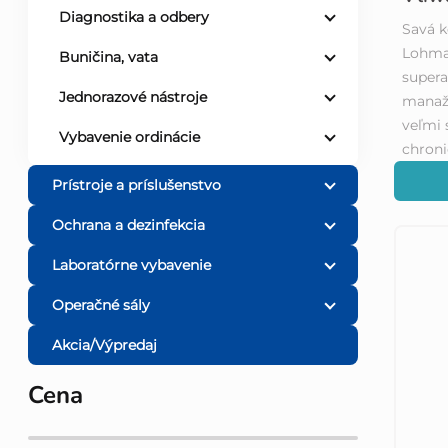
Diagnostika a odbery
Savá k
d
Lohma
Buničina, vata
supera
u
Jednorazové nástroje
manaž
veľmi 
k
Vybavenie ordinácie
chronic
t
Prístroje a príslušenstvo
Ochrana a dezinfekcia
o
Laboratórne vybavenie
v
Operačné sály
Akcia/Výpredaj
Cena