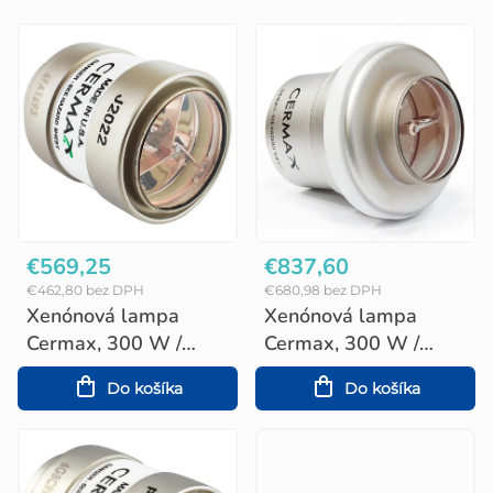
V
ý
p
i
s
p
r
o
€569,25
€837,60
€462,80 bez DPH
€680,98 bez DPH
d
Xenónová lampa
Xenónová lampa
u
Cermax, 300 W /
Cermax, 300 W /
6000 K, parabolická
6000 K
k
Do košíka
Do košíka
t
o