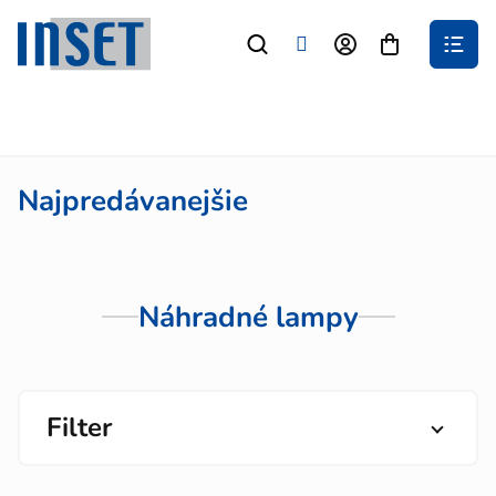
Prejsť
na
Nákupný
obsah
košík
Najpredávanejšie
Náhradné lampy
Filter