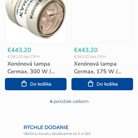
v
€443,20
€443,20
€360,33 bez DPH
€360,33 bez DPH
Xenónová lampa
Xenónová lampa
Cermax, 300 W /
Cermax, 175 W /
5900 K
5900 K
Do košíka
Do košíka
4
položiek celkom
O
v
l
RÝCHLE DODANIE
Väčšinu tovaru dodávame za 3-4 dni
á