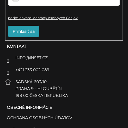
e
i
s
Vložením e-mailu súhlasíte s
podmienkami ochrany osobných údajov
u
Prihlásiť sa
KONTAKT
INFO
@
INSET.CZ
+421 233 002 089
SADSKÁ 603/10
PRAHA 9 - HLOUBĚTÍN
198 00 ČESKÁ REPUBLIKA
OBECNÉ INFORMÁCIE
OCHRANA OSOBNÝCH ÚDAJOV