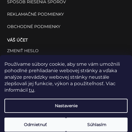
SPÔSOB RIEŠENIA SPOROV
REKLAMAČNÉ PODMIENKY
OBCHODNÉ PODMIENKY
VÁŠ ÚČET
ZMENIŤ HESLO
VÁŠ PROFIL
Používame súbory cookie, aby sme vám umožnili
pohodlné prehliadanie webovej stránky a vďaka
VAŠE OBJEDNÁVKY
analýze prevádzky webovej stránky neustále
zlepšovali jej funkcie, výkon a použiteľnosť. Viac
informácií
tu
.
Nastavenie
Odmietnuť
Súhlasím
Copyright 2026
INSET: Med & Lab
Všetky práva vyhradené.