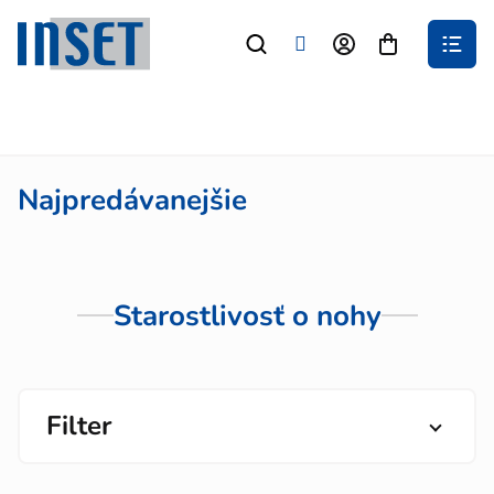
Prejsť
na
Nákupný
obsah
košík
Najpredávanejšie
Starostlivosť o nohy
Filter