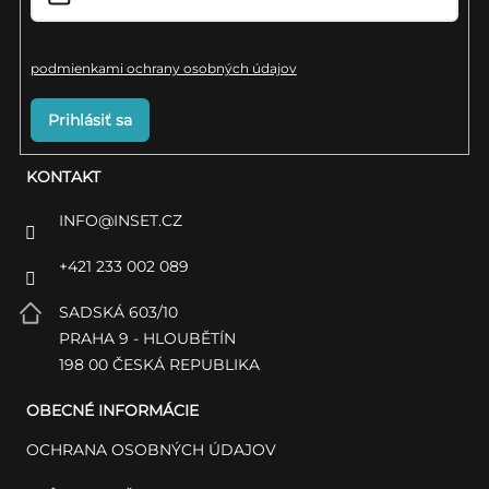
e
i
s
Vložením e-mailu súhlasíte s
podmienkami ochrany osobných údajov
u
Prihlásiť sa
KONTAKT
INFO
@
INSET.CZ
+421 233 002 089
SADSKÁ 603/10
PRAHA 9 - HLOUBĚTÍN
198 00 ČESKÁ REPUBLIKA
OBECNÉ INFORMÁCIE
OCHRANA OSOBNÝCH ÚDAJOV