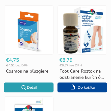
V
ý
p
i
s
p
r
o
€4,75
€8,79
€4,52 bez DPH
€8,37 bez DPH
d
Cosmos na pľuzgiere
Foot Care Roztok na
u
odstránenie kurích ôk,
12 ml
k
Detail
Do košíka
t
o