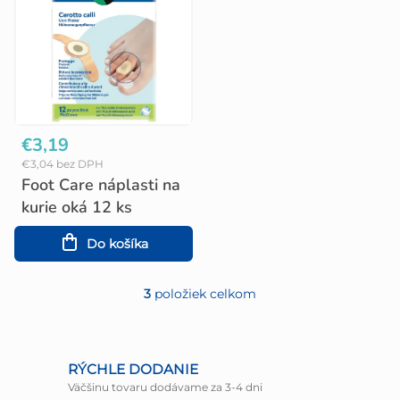
v
€3,19
€3,04 bez DPH
Foot Care náplasti na
kurie oká 12 ks
Do košíka
3
položiek celkom
O
v
l
RÝCHLE DODANIE
Väčšinu tovaru dodávame za 3-4 dni
á