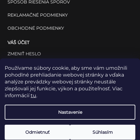
SPÔSOB RIEŠENIA SPOROV
REKLAMAČNÉ PODMIENKY
OBCHODNÉ PODMIENKY
VÁŠ ÚČET
ZMENIŤ HESLO
VÁŠ PROFIL
Používame súbory cookie, aby sme vám umožnili
pohodlné prehliadanie webovej stránky a vďaka
VAŠE OBJEDNÁVKY
analýze prevádzky webovej stránky neustále
zlepšovali jej funkcie, výkon a použiteľnosť. Viac
informácií
tu
.
Nastavenie
Odmietnuť
Súhlasím
Copyright 2026
INSET: Med & Lab
Všetky práva vyhradené.