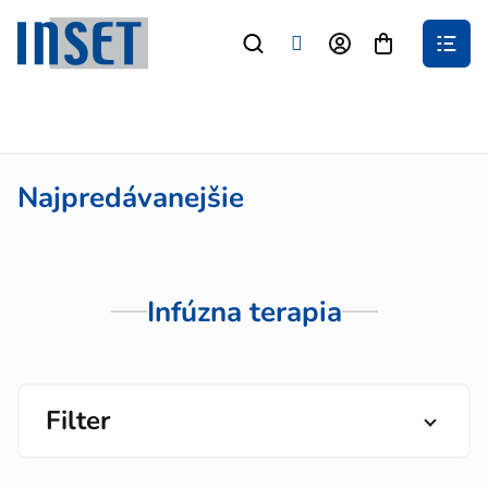
Prejsť
na
Nákupný
obsah
košík
Najpredávanejšie
Infúzna terapia
Filter