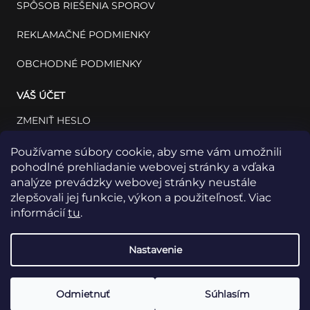
SPÔSOB RIEŠENIA SPOROV
REKLAMAČNÉ PODMIENKY
OBCHODNÉ PODMIENKY
VÁŠ ÚČET
ZMENIŤ HESLO
VÁŠ PROFIL
Používame súbory cookie, aby sme vám umožnili
pohodlné prehliadanie webovej stránky a vďaka
VAŠE OBJEDNÁVKY
analýze prevádzky webovej stránky neustále
zlepšovali jej funkcie, výkon a použiteľnosť. Viac
informácií
tu
.
Nastavenie
Odmietnuť
Súhlasím
Copyright 2026
INSET: Med & Lab
Všetky práva vyhradené.