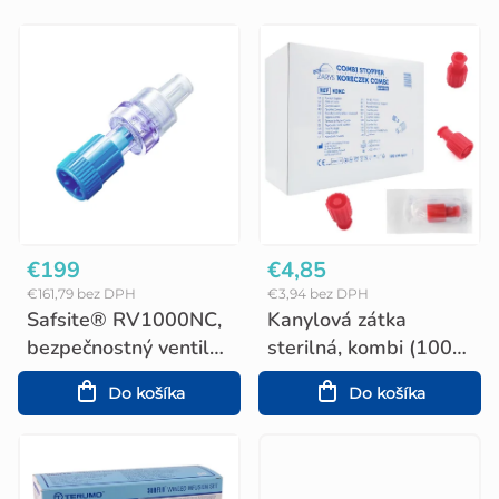
V
ý
p
i
s
p
r
o
€199
€4,85
€161,79 bez DPH
€3,94 bez DPH
d
Safsite® RV1000NC,
Kanylová zátka
u
bezpečnostný ventil
sterilná, kombi (100
(100 ks)
ks)
k
Do košíka
Do košíka
t
o