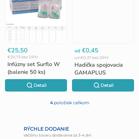
v
€25,50
€0,45
od
€20,73 bez DPH
od €0,37 bez DPH
Infúzny set Surflo W
Hadička spojovacia
(balenie 50 ks)
GAMAPLUS
Detail
Detail
4
položiek celkom
O
v
l
RÝCHLE DODANIE
Väčšinu tovaru dodávame za 3-4 dni
á