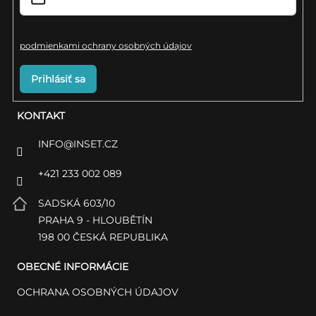
e
i
s
Vložením e-mailu súhlasíte s
podmienkami ochrany osobných údajov
u
Prihlásiť sa
KONTAKT
INFO
@
INSET.CZ
+421 233 002 089
SADSKÁ 603/10
PRAHA 9 - HLOUBĚTÍN
198 00 ČESKÁ REPUBLIKA
OBECNÉ INFORMÁCIE
OCHRANA OSOBNÝCH ÚDAJOV