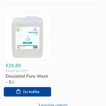
V
ý
p
i
s
p
r
o
€26,85
€21,83 bez DPH
d
Descolind Pure Wash
u
- 5 l
k
Do košíka
t
1
položiek celkom