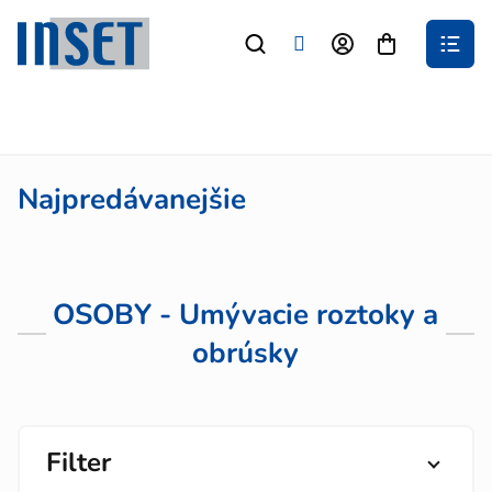
Prejsť
na
Nákupný
obsah
košík
Najpredávanejšie
OSOBY - Umývacie roztoky a
obrúsky
Filter