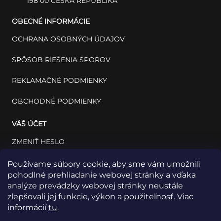
198 00 ČESKÁ REPUBLIKA
OBECNÉ INFORMÁCIE
OCHRANA OSOBNÝCH ÚDAJOV
SPÔSOB RIEŠENIA SPOROV
REKLAMAČNÉ PODMIENKY
OBCHODNÉ PODMIENKY
VÁŠ ÚČET
ZMENIŤ HESLO
VÁŠ PROFIL
Používame súbory cookie, aby sme vám umožnili
pohodlné prehliadanie webovej stránky a vďaka
VAŠE OBJEDNÁVKY
analýze prevádzky webovej stránky neustále
zlepšovali jej funkcie, výkon a použiteľnosť. Viac
informácií
tu
.