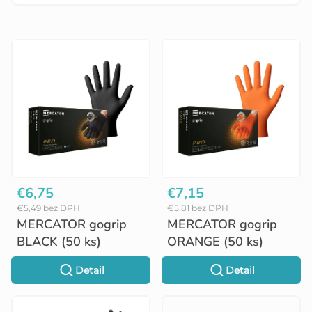
V
ý
p
i
s
p
r
o
€6,75
€7,15
€5,49 bez DPH
€5,81 bez DPH
d
MERCATOR gogrip
MERCATOR gogrip
u
BLACK (50 ks)
ORANGE (50 ks)
k
Detail
Detail
t