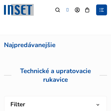
Prejsť
na
Nákupný
obsah
košík
Najpredávanejšie
Technické a upratovacie
rukavice
Filter