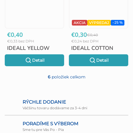
–25 %
AKCIA
VÝPREDAJ
€0,40
€0,30
€0,40
€0,33 bez DPH
€0,24 bez DPH
IDEALL YELLOW
IDEALL COTTON
Detail
Detail
6
položiek celkom
O
v
l
RÝCHLE DODANIE
Väčšinu tovaru dodávame za 3-4 dni
á
d
PORADÍME S VÝBEROM
a
Sme tu pre Vás Po - Pia