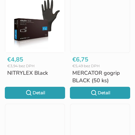
o
v
€4,85
€6,75
€3,94 bez DPH
€5,49 bez DPH
NITRYLEX Black
MERCATOR gogrip
BLACK (50 ks)
Detail
Detail