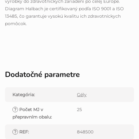
výrobky do zdravotníckych zariadení po celej Európe.
Diagram Halbach je certifikovaný podľa ISO 9001 a ISO
13485, čo garantuje vysokú kvalitu ich zdravotníckych
pomôcok.
Dodatočné parametre
Kategória
:
Gély
?
Počet MJ v
25
přepravním obalu
:
?
REF
:
848500