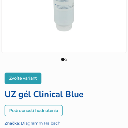
Zvoľte variant
UZ gél Clinical Blue
Priemerné
Podrobnosti hodnotenia
hodnotenie
produktu
Značka:
Diagramm Halbach
je