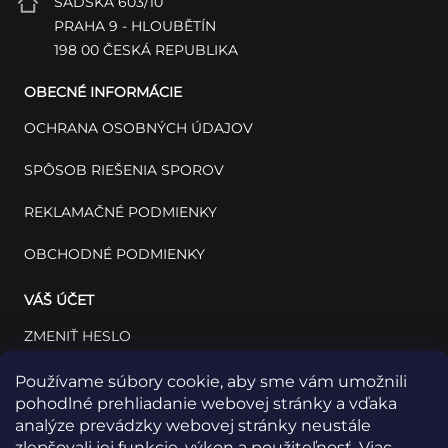
SADSKÁ 603/10
PRAHA 9 - HLOUBĚTÍN
198 00 ČESKÁ REPUBLIKA
OBECNÉ INFORMÁCIE
OCHRANA OSOBNÝCH ÚDAJOV
SPÔSOB RIEŠENIA SPOROV
REKLAMAČNÉ PODMIENKY
OBCHODNÉ PODMIENKY
VÁŠ ÚČET
ZMENIŤ HESLO
VÁŠ PROFIL
Používame súbory cookie, aby sme vám umožnili
pohodlné prehliadanie webovej stránky a vďaka
VAŠE OBJEDNÁVKY
analýze prevádzky webovej stránky neustále
zlepšovali jej funkcie, výkon a použiteľnosť. Viac