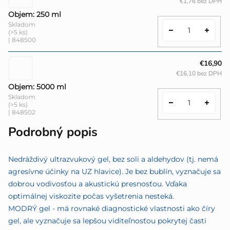
€1,76 bez DPH
Objem: 250 ml
Skladom
(>5 ks)
| 848500
€16,90
€16,10 bez DPH
Objem: 5000 ml
Skladom
(>5 ks)
| 848502
Podrobný popis
Nedráždivý ultrazvukový gel, bez soli a aldehydov (tj. nemá
agresívne účinky na UZ hlavice). Je bez bublín, vyznačuje sa
dobrou vodivosťou a akustickú presnosťou. Vďaka
optimálnej viskozite počas vyšetrenia nesteká.
MODRÝ gel - má rovnaké diagnostické vlastnosti ako číry
gel, ale vyznačuje sa lepšou viditeľnosťou pokrytej časti