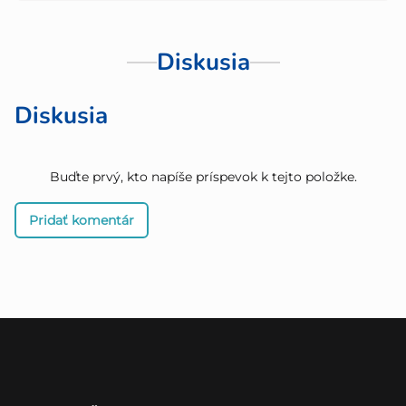
Diskusia
Diskusia
Buďte prvý, kto napíše príspevok k tejto položke.
Pridať komentár
Z
á