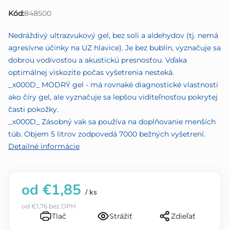
0,0
Kód:
848500
z
5
Nedráždivý ultrazvukový gel, bez soli a aldehydov (tj. nemá
hviezdičiek.
agresívne účinky na UZ hlavice). Je bez bublín, vyznačuje sa
dobrou vodivosťou a akustickú presnosťou. Vďaka
optimálnej viskozite počas vyšetrenia nesteká.
_x000D_ MODRÝ gel - má rovnaké diagnostické vlastnosti
ako číry gel, ale vyznačuje sa lepšou viditeľnosťou pokrytej
časti pokožky.
_x000D_ Zásobný vak sa používa na doplňovanie menších
túb. Objem 5 litrov zodpovedá 7000 bežných vyšetrení.
Detailné informácie
od
€1,85
/ ks
od
€1,76
bez DPH
Tlač
Strážiť
Zdieľať