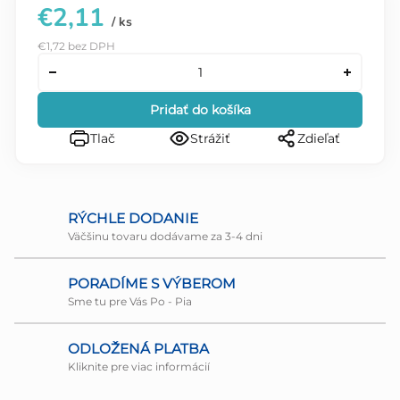
€2,11
/ ks
€1,72 bez DPH
Pridať do košíka
Tlač
Strážiť
Zdieľať
RÝCHLE DODANIE
Väčšinu tovaru dodávame za 3-4 dni
PORADÍME S VÝBEROM
Sme tu pre Vás Po - Pia
ODLOŽENÁ PLATBA
Kliknite pre viac informácií