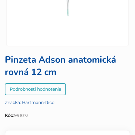
Pinzeta Adson anatomická
rovná 12 cm
Priemerné
Podrobnosti hodnotenia
hodnotenie
produktu
Značka:
Hartmann-Rico
je
0,0
Kód:
991073
z
5
hviezdičiek.