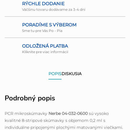
RÝCHLE DODANIE
Väčšinu tovaru dodávame za 3-4 dni
PORADÍME S VÝBEROM
Sme tu pre Vás Po - Pia
ODLOŽENÁ PLATBA
Kliknite pre viac informácií
POPIS
DISKUSIA
Podrobný popis
PCR mikroskúmavky
Nerbe 04-032-0600
sú vysoko
kvalitné 8-stripové skúmavky s objemom 0,2 ml s
individuálne pripojenými plochými matovanými viečkami.