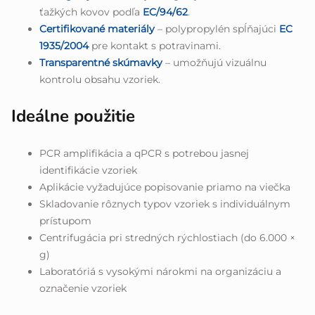
ťažkých kovov podľa
EC/94/62
.
Certifikované materiály
– polypropylén spĺňajúci
EC
1935/2004
pre kontakt s potravinami.
Transparentné skúmavky
– umožňujú vizuálnu
kontrolu obsahu vzoriek.
Ideálne použitie
PCR amplifikácia a qPCR s potrebou jasnej
identifikácie vzoriek
Aplikácie vyžadujúce popisovanie priamo na viečka
Skladovanie rôznych typov vzoriek s individuálnym
prístupom
Centrifugácia pri stredných rýchlostiach (do 6.000 ×
g)
Laboratóriá s vysokými nárokmi na organizáciu a
označenie vzoriek