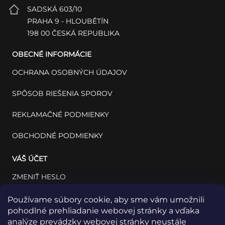
SADSKÁ 603/10
PRAHA 9 - HLOUBĚTÍN
198 00 ČESKÁ REPUBLIKA
OBECNÉ INFORMÁCIE
OCHRANA OSOBNÝCH ÚDAJOV
SPÔSOB RIEŠENIA SPOROV
REKLAMAČNÉ PODMIENKY
OBCHODNÉ PODMIENKY
VÁŠ ÚČET
ZMENIŤ HESLO
VÁŠ PROFIL
Používame súbory cookie, aby sme vám umožnili
pohodlné prehliadanie webovej stránky a vďaka
VAŠE OBJEDNÁVKY
analýze prevádzky webovej stránky neustále