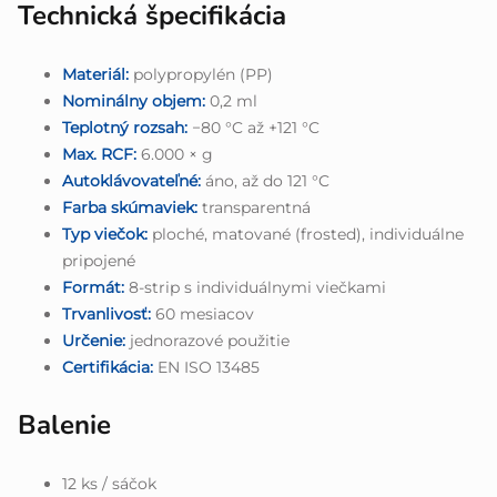
Technická špecifikácia
Materiál:
polypropylén (PP)
Nominálny objem:
0,2 ml
Teplotný rozsah:
−80 °C až +121 °C
Max. RCF:
6.000 × g
Autoklávovateľné:
áno, až do 121 °C
Farba skúmaviek:
transparentná
Typ viečok:
ploché, matované (frosted), individuálne
pripojené
Formát:
8-strip s individuálnymi viečkami
Trvanlivosť:
60 mesiacov
Určenie:
jednorazové použitie
Certifikácia:
EN ISO 13485
Balenie
12 ks / sáčok