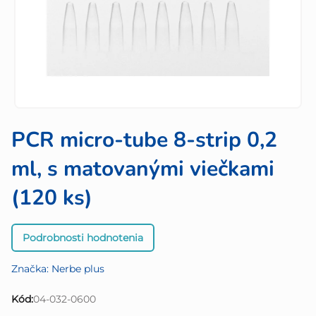
PCR micro-tube 8-strip 0,2
ml, s matovanými viečkami
(120 ks)
Priemerné
Podrobnosti hodnotenia
hodnotenie
produktu
Značka:
Nerbe plus
je
0,0
Kód:
04-032-0600
z