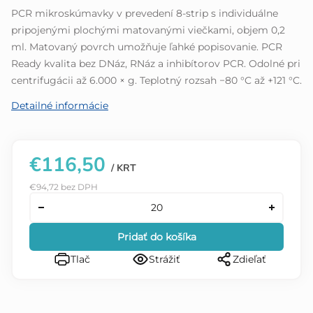
5
PCR mikroskúmavky v prevedení 8-strip s individuálne
hviezdičiek.
pripojenými plochými matovanými viečkami, objem 0,2
ml. Matovaný povrch umožňuje ľahké popisovanie. PCR
Ready kvalita bez DNáz, RNáz a inhibítorov PCR. Odolné pri
centrifugácii až 6.000 × g. Teplotný rozsah −80 °C až +121 °C.
Detailné informácie
€116,50
/ KRT
€94,72 bez DPH
Pridať do košíka
Tlač
Strážiť
Zdieľať