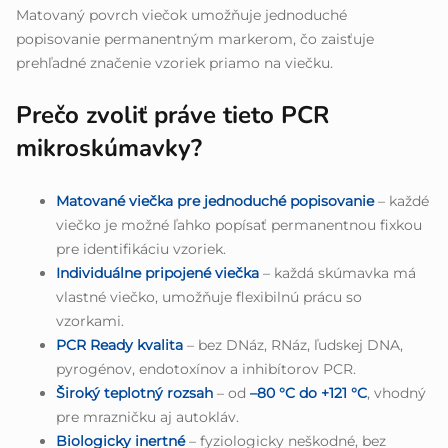
Matovaný povrch viečok umožňuje jednoduché
popisovanie permanentným markerom, čo zaisťuje
prehľadné značenie vzoriek priamo na viečku.
Prečo zvoliť práve tieto PCR
mikroskúmavky?
Matované viečka pre jednoduché popisovanie
– každé
viečko je možné ľahko popísať permanentnou fixkou
pre identifikáciu vzoriek.
Individuálne pripojené viečka
– každá skúmavka má
vlastné viečko, umožňuje flexibilnú prácu so
vzorkami.
PCR Ready kvalita
– bez DNáz, RNáz, ľudskej DNA,
pyrogénov, endotoxínov a inhibítorov PCR.
Široký teplotný rozsah
– od
–80 °C do +121 °C
, vhodný
pre mrazničku aj autokláv.
Biologicky inertné
– fyziologicky neškodné, bez