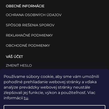
OBECNÉ INFORMÁCIE
OCHRANA OSOBNÝCH ÚDAJOV
SPÔSOB RIEŠENIA SPOROV
REKLAMAČNÉ PODMIENKY
OBCHODNÉ PODMIENKY
VÁŠ ÚČET
ZMENIŤ HESLO
VÁŠ PROFIL
Používame súbory cookie, aby sme vám umožnili
pohodlné prehliadanie webovej stránky a vďaka
VAŠE OBJEDNÁVKY
analýze prevádzky webovej stránky neustále
zlepšovali jej funkcie, výkon a použiteľnosť. Viac
informácií
tu
.