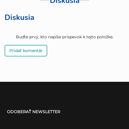
Diskusia
Diskusia
Buďte prvý, kto napíše príspevok k tejto položke.
Pridať komentár
Z
á
ODOBERAŤ NEWSLETTER
p
ä
Vložte svoj e-mail a my Vám budeme zasielať informácie o