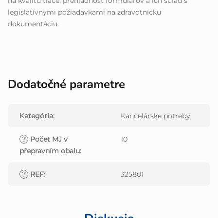
na kvalitu tlače, prehľadnosť formulárov a ich súlad s
legislatívnymi požiadavkami na zdravotnícku
dokumentáciu.
Dodatočné parametre
Kategória
:
Kancelárske potreby
?
Počet MJ v
10
přepravním obalu
:
?
REF
:
325801