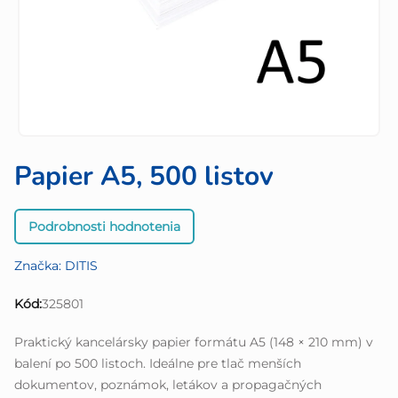
Papier A5, 500 listov
Priemerné
Podrobnosti hodnotenia
hodnotenie
produktu
Značka:
DITIS
je
0,0
Kód:
325801
z
5
Praktický kancelársky papier formátu A5 (148 × 210 mm) v
hviezdičiek.
balení po 500 listoch. Ideálne pre tlač menších
dokumentov, poznámok, letákov a propagačných