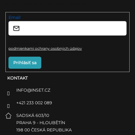
nových produktoch na našom e-shope.
t
i
Email
e
Vložením e-mailu súhlasíte s
podmienkami ochrany osobných údajov
Prihlásiť sa
KONTAKT
INFO
@
INSET.CZ
+421 233 002 089
SADSKÁ 603/10
PRAHA 9 - HLOUBĚTÍN
198 00 ČESKÁ REPUBLIKA