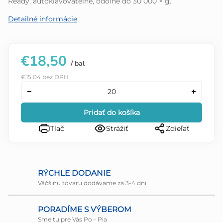
Ready, autoklávovateľné, odolné do 30 000 × g.
Detailné informácie
€18,50
/ bal
€15,04 bez DPH
Pridať do košíka
Tlač
Strážiť
Zdieľať
RÝCHLE DODANIE
Väčšinu tovaru dodávame za 3-4 dni
PORADÍME S VÝBEROM
Sme tu pre Vás Po - Pia