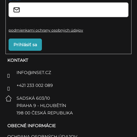
i
e
Vložením e-mailu súhlasíte s
podmienkami ochrany osobných údajov
Prihlásiť sa
KONTAKT
INFO
@
INSET.CZ
+421 233 002 089
SADSKÁ 603/10
PRAHA 9 - HLOUBĚTÍN
198 00 ČESKÁ REPUBLIKA
OBECNÉ INFORMÁCIE
OCHRANA OSOBNÝCH ÚDAJOV