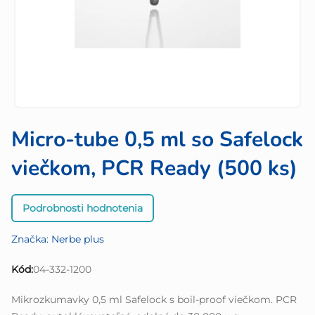
Micro-tube 0,5 ml so Safelock
viečkom, PCR Ready (500 ks)
Priemerné
Podrobnosti hodnotenia
hodnotenie
produktu
Značka:
Nerbe plus
je
0,0
Kód:
04-332-1200
z
5
Mikrozkumavky 0,5 ml Safelock s boil-proof viečkom. PCR
hviezdičiek.