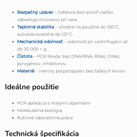
Bezpečný uzáver
– Safelock boil-proof viečko
zabraňuje otvoreniu pri vare.
Teplotná stabilita
– vhodné na použitie do 100°C,
autoklávovateľné do 121°C.
Mechanická odolnosť
– odolnosť pri centrifugácii až
do 30 000 × g.
Čistota
– PCR Ready: bez DNA/RNA, RNáz, DNáz,
pyrogénov, inhibítorov.
Materiál
– inertný polypropylén, bez ťažkých kovov.
Ideálne použitie
PCR aplikácia s malými objemami
Molekulárna biológia
Rutinné laboratórne práce
Technická špecifikácia