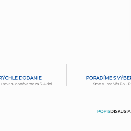
RÝCHLE DODANIE
PORADÍME S VÝB
u tovaru dodávame za 3-4 dni
Sme tu pre Vás Po - P
POPIS
DISKUSIA