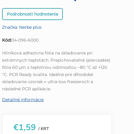
Priemerné
Podrobnosti hodnotenia
hodnotenie
produktu
Značka:
Nerbe plus
je
0,0
Kód:
04-096-6000
z
5
Hliníková adhezívna fólia na skladovanie pri
hviezdičiek.
extrémnych teplotách. Prepichovateľná (pierceable)
fólia 60 μm s teplotnou odolnosťou −80 °C až +120
°C. PCR Ready kvalita. Ideálne pre dlhodobé
skladovanie vzoriek v ultra-low freezeroch a
následné PCR aplikácie.
Detailné informácie
€1,59
/ KRT