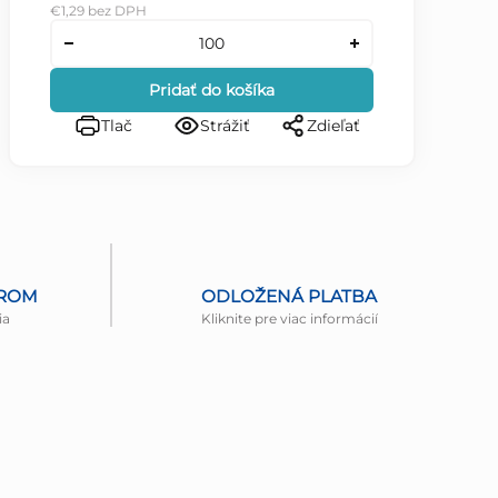
€1,29 bez DPH
Pridať do košíka
Tlač
Strážiť
Zdieľať
EROM
ODLOŽENÁ PLATBA
ia
Kliknite pre viac informácií