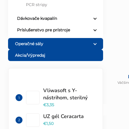
PCR stripy
Dávkovače kvapalín
Príslušenstvo pre prístroje
Operačné sály
Akcia/Výpredaj
TOP 10 PRODUKTOV
Väčšin
Vliwasoft s Y-
nástrihom, sterilný
€3,35
UZ gél Ceracarta
€1,50