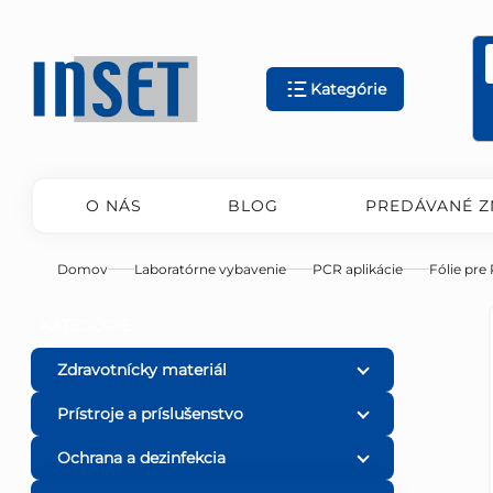
Prejsť
na
obsah
Kategórie
O NÁS
BLOG
PREDÁVANÉ Z
Domov
Laboratórne vybavenie
PCR aplikácie
Fólie pre
B
Preskočiť
KATEGÓRIE
kategórie
o
Zdravotnícky materiál
Prístroje a príslušenstvo
č
Ochrana a dezinfekcia
n