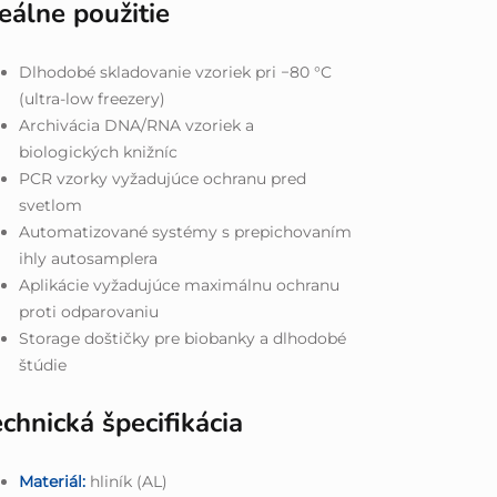
eálne použitie
Dlhodobé skladovanie vzoriek pri −80 °C
(ultra-low freezery)
Archivácia DNA/RNA vzoriek a
biologických knižníc
PCR vzorky vyžadujúce ochranu pred
svetlom
Automatizované systémy s prepichovaním
ihly autosamplera
Aplikácie vyžadujúce maximálnu ochranu
proti odparovaniu
Storage doštičky pre biobanky a dlhodobé
štúdie
chnická špecifikácia
Materiál:
hliník (AL)