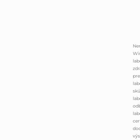
Ner
Win
lab
zd
pr
lab
skú
lab
odb
lab
cer
dod
výs