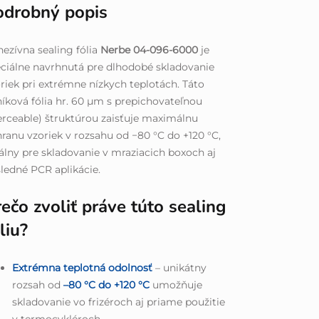
odrobný popis
ezívna sealing fólia
Nerbe 04-096-6000
je
ciálne navrhnutá pre dlhodobé skladovanie
riek pri extrémne nízkych teplotách. Táto
níková fólia hr. 60 μm s prepichovateľnou
erceable) štruktúrou zaisťuje maximálnu
ranu vzoriek v rozsahu od −80 °C do +120 °C,
álny pre skladovanie v mraziacich boxoch aj
ledné PCR aplikácie.
ečo zvoliť práve túto sealing
liu?
Extrémna teplotná odolnosť
– unikátny
rozsah od
–80 °C do +120 °C
umožňuje
skladovanie vo frizéroch aj priame použitie
v termocykléroch.