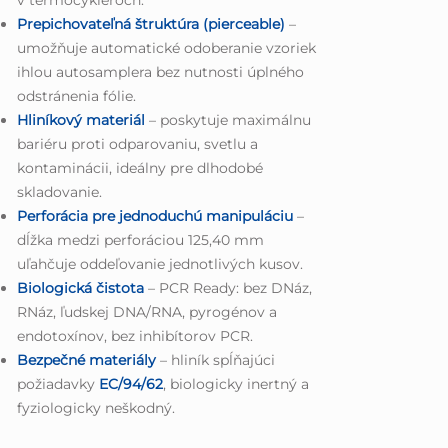
Prepichovateľná štruktúra (pierceable)
–
umožňuje automatické odoberanie vzoriek
ihlou autosamplera bez nutnosti úplného
odstránenia fólie.
Hliníkový materiál
– poskytuje maximálnu
bariéru proti odparovaniu, svetlu a
kontaminácii, ideálny pre dlhodobé
skladovanie.
Perforácia pre jednoduchú manipuláciu
–
dĺžka medzi perforáciou 125,40 mm
uľahčuje oddeľovanie jednotlivých kusov.
Biologická čistota
– PCR Ready: bez DNáz,
RNáz, ľudskej DNA/RNA, pyrogénov a
endotoxínov, bez inhibítorov PCR.
Bezpečné materiály
– hliník spĺňajúci
požiadavky
EC/94/62
, biologicky inertný a
fyziologicky neškodný.