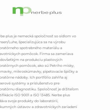
be plus je nemecká spoločnosť so sídlom vo
sen/Luhe, špecializujúca sa na výrobu
oratórneho spotrebného materiálu a
ravotníckych pomôcok. Firma sa zameriava
edovšetkým na produkciu plastových
oratórnych pomôcok, ako sú Petriho misky,
mavky, mikroskúmavky, pipetovacie špičky a
oratórne nádoby. Ich portfólio zahŕňa aj
erové systémy a príslušenstvo pre
oratórnu diagnostiku. Spoločnosť je držiteľom
tifikácie ISO 9001 a ISO 13485. Nerbe plus
áva svoje produkty do laboratórií,
kumných ústavov a zdravotníckych zariadení