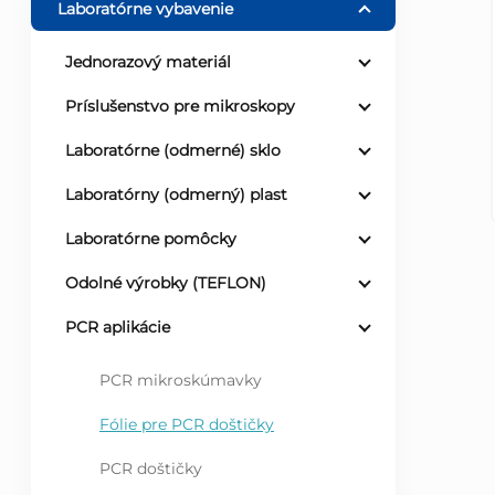
Laboratórne vybavenie
ý
Jednorazový materiál
p
Príslušenstvo pre mikroskopy
a
Laboratórne (odmerné) sklo
Laboratórny (odmerný) plast
n
Laboratórne pomôcky
e
Odolné výrobky (TEFLON)
l
PCR aplikácie
PCR mikroskúmavky
Fólie pre PCR doštičky
PCR doštičky