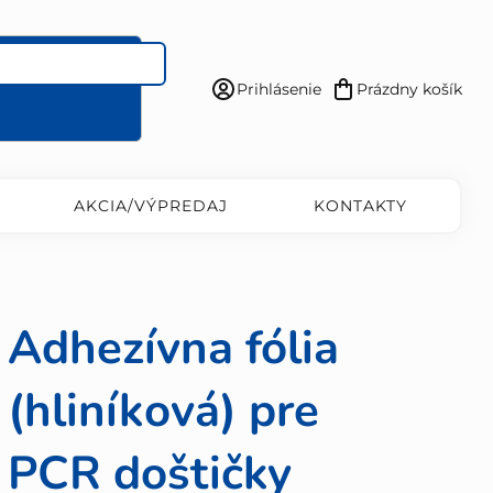
Prihlásenie
Prázdny košík
Nákupný
košík
AKCIA/VÝPREDAJ
KONTAKTY
Adhezívna fólia
(hliníková) pre
PCR doštičky