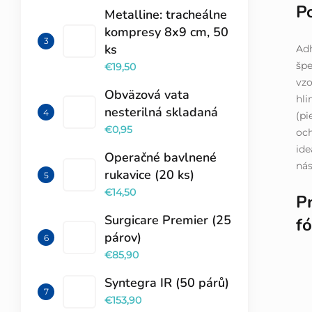
P
Metalline: tracheálne
kompresy 8x9 cm, 50
ks
Adh
špe
€19,50
vzo
Obväzová vata
hli
nesterilná skladaná
(pi
€0,95
och
ide
Operačné bavlnené
nás
rukavice (20 ks)
€14,50
Pr
Surgicare Premier (25
fó
párov)
€85,90
Syntegra IR (50 párů)
€153,90