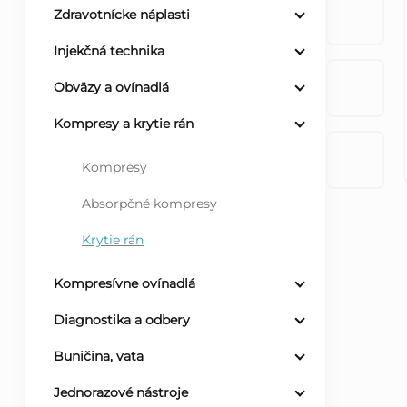
Zdravotnícke náplasti
ý
Injekčná technika
p
Obväzy a ovínadlá
a
Kompresy a krytie rán
n
Kompresy
Absorpčné kompresy
e
Krytie rán
l
Kompresívne ovínadlá
Diagnostika a odbery
Buničina, vata
Jednorazové nástroje