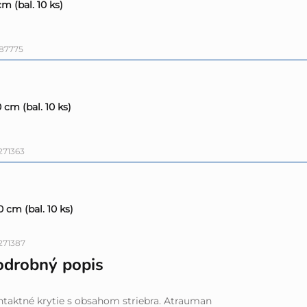
cm (bal. 10 ks)
87775
0 cm (bal. 10 ks)
271363
0 cm (bal. 10 ks)
271387
odrobný popis
taktné krytie s obsahom striebra. Atrauman