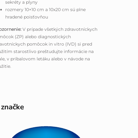
sekréty a plyny
rozmery 10×10 cm a 10x20 cm sú plne
hradené poisťovňou
ozornenie:
V prípade všetkých zdravotníckych
môcok (ZP) alebo diagnostických
avotníckych pomôcok in vitro (IVD) si pred
žitím starostlivo preštudujte informácie na
le, v príbalovom letáku alebo v návode na
žitie.
 značke