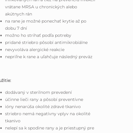
vrátane MRSA u chronických alebo
akútnych rán
na rane je možné ponechať krytie až po
dobu 7 dní
možno ho strihať podľa potreby
pridané striebro pôsobí antimikrobiálne
nevyvoláva alergické reakcie
nepriľne k rane a uľahčuje následný preväz
žitie:
dodávaný v sterilnom prevedení
účinne lieči rany a pôsobí preventívne
ióny nenarúša okolité zdravé tkanivo
striebro nemá negatívny vplyv na okolité
tkanivo
nelepí sa k spodine rany a je priestupný pre