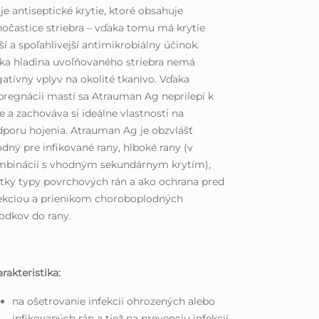
je antiseptické krytie, ktoré obsahuje
očastice striebra – vďaka tomu má krytie
ší a spoľahlivejší antimikrobiálny účinok.
ka hladina uvoľňovaného striebra nemá
atívny vplyv na okolité tkanivo. Vďaka
regnácii mastí sa Atrauman Ag neprilepí k
e a zachováva si ideálne vlastnosti na
poru hojenia. Atrauman Ag je obzvlášť
dný pre infikované rany, hlboké rany (v
mbinácii s vhodným sekundárnym krytím),
tky typy povrchových rán a ako ochrana pred
ekciou a prienikom choroboplodných
odkov do rany.
rakteristika:
na ošetrovanie infekcií ohrozených alebo
infikovaných rán a tiež na prevenciu infekcií