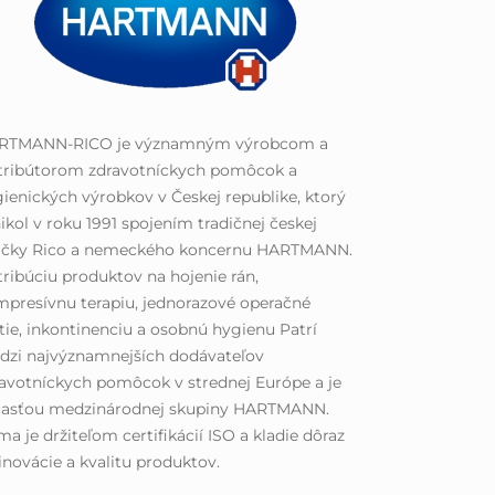
RTMANN-RICO je významným výrobcom a
stribútorom zdravotníckych pomôcok a
ienických výrobkov v Českej republike, ktorý
ikol v roku 1991 spojením tradičnej českej
ačky Rico a nemeckého koncernu HARTMANN.
tribúciu produktov na hojenie rán,
presívnu terapiu, jednorazové operačné
tie, inkontinenciu a osobnú hygienu Patrí
dzi najvýznamnejších dodávateľov
avotníckych pomôcok v strednej Európe a je
časťou medzinárodnej skupiny HARTMANN.
ma je držiteľom certifikácií ISO a kladie dôraz
inovácie a kvalitu produktov.