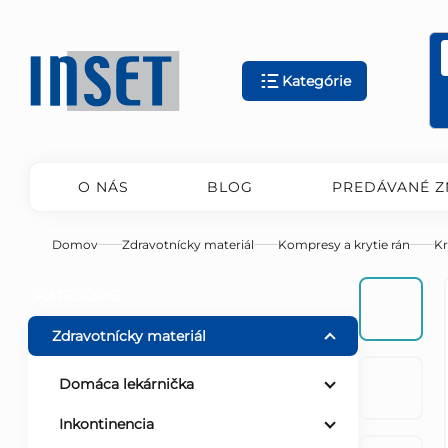
Prejsť
na
obsah
Kategórie
O NÁS
BLOG
PREDÁVANÉ Z
Domov
Zdravotnícky materiál
Kompresy a krytie rán
Kr
B
Preskočiť
KATEGÓRIE
kategórie
o
Zdravotnícky materiál
č
Domáca lekárnička
Inkontinencia
n