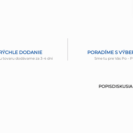
RÝCHLE DODANIE
PORADÍME S VÝB
u tovaru dodávame za 3-4 dni
Sme tu pre Vás Po - P
POPIS
DISKUSIA