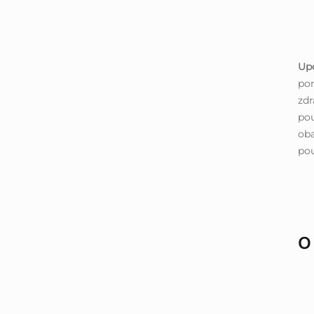
Up
po
zdr
pou
oba
pou
O