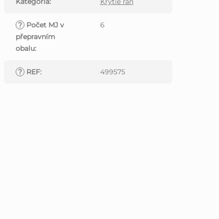
Kategória
:
Krytie rán
?
Počet MJ v
6
přepravním
obalu
:
?
REF
:
499575