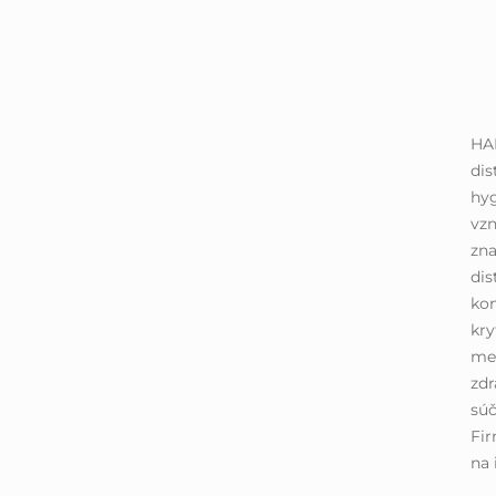
HA
di
hyg
vzn
zn
dis
kom
kry
me
zdr
sú
Fir
na 