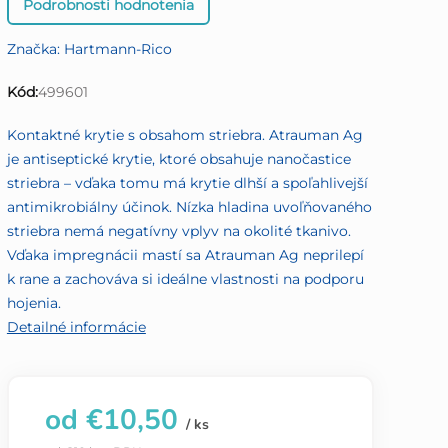
Podrobnosti hodnotenia
hodnotenie
produktu
Značka:
Hartmann-Rico
je
0,0
Kód:
499601
z
5
Kontaktné krytie s obsahom striebra. Atrauman Ag
hviezdičiek.
je antiseptické krytie, ktoré obsahuje nanočastice
striebra – vďaka tomu má krytie dlhší a spoľahlivejší
antimikrobiálny účinok. Nízka hladina uvoľňovaného
striebra nemá negatívny vplyv na okolité tkanivo.
Vďaka impregnácii mastí sa Atrauman Ag neprilepí
k rane a zachováva si ideálne vlastnosti na podporu
hojenia.
Detailné informácie
od
€10,50
/ ks