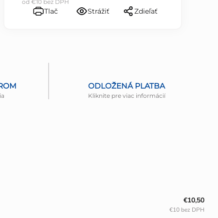
od
€10
bez DPH
Tlač
Strážiť
Zdieľať
EROM
ODLOŽENÁ PLATBA
ia
Kliknite pre viac informácií
€10,50
€10 bez DPH