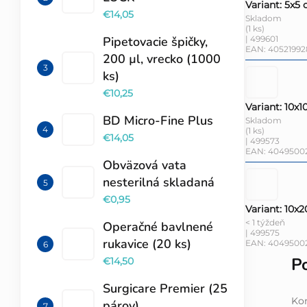
Variant: 5x5 
€14,05
Skladom
(1 ks)
| 499601
Pipetovacie špičky,
EAN:
40521992
200 µl, vrecko (1000
ks)
€10,25
Variant: 10x1
BD Micro-Fine Plus
Skladom
(1 ks)
€14,05
| 499573
EAN:
4049500
Obväzová vata
nesterilná skladaná
€0,95
Variant: 10x2
< 1 týždeň
Operačné bavlnené
| 499575
rukavice (20 ks)
EAN:
4049500
P
€14,50
Surgicare Premier (25
Kon
párov)