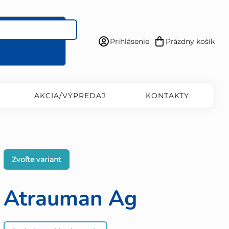
Prihlásenie
Prázdny košík
Nákupný
košík
AKCIA/VÝPREDAJ
KONTAKTY
Zvoľte variant
Atrauman Ag
Priemerné