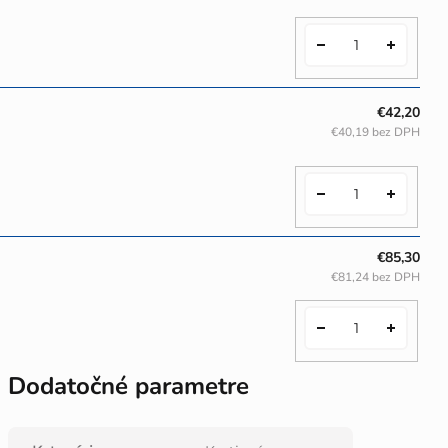
€42,20
€40,19 bez DPH
€85,30
€81,24 bez DPH
Dodatočné parametre