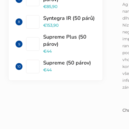
Ag 
€85,90
nan
Syntegra IR (50 párů)
dlh
Níz
€153,90
neg
Supreme Plus (50
imp
párov)
ran
€44
pod
vho
Supreme (50 párov)
ko
€44
vše
inf
zár
Cha