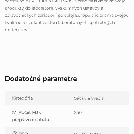
certifikácie ISO 9001 a ISO 13485. Nerbe plus dodáva svoje
produkty do laboratórií, výskumných ústavov a
zdravotníckych zariadení po celej Európe a je známa svojou
kvalitou a spoľahlivosťou laboratórnych spotrebných
materiálov.
Dodatočné parametre
Kategória
:
Sáčky a vrecia
?
Počet MJ v
250
přepravním obalu
: