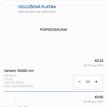
ODLOŽENÁ PLATBA
Kliknite pre viac informácií
POPIS
DISKUSIA
€0,33
€0,27 bez DPH
Variant: 30x50 cm
Skladom
(>5 ks)
| 09-312-0000
EAN:
4251733810909
€0,55
€0,45 bez DPH