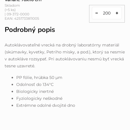
Skladom
(>5 ks)
| 09-372-0000
EAN:
4251733811005
Podrobný popis
Autoklávovateľné vrecká na drobný laboratórny materiál
(skúmavky, kyvetky, Petriho misky, a pod.), ktorý sa nesmie
v autokláve rozsypať. Pri autoklávovaniu nesmú byť vrecká
tesne uzavreté.
PP fólie, hrúbka 50 µm
Odolnosť do 134°C
Biologicky inertné
Fyziologicky neškodné
Extrémne odolné dvojité dno