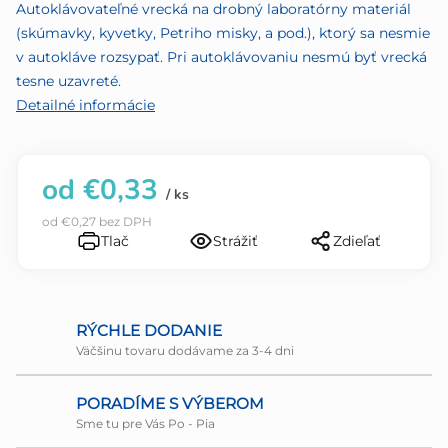
5
Autoklávovateľné vrecká na drobný laboratórny materiál
hviezdičiek.
(skúmavky, kyvetky, Petriho misky, a pod.), ktorý sa nesmie
v autokláve rozsypať. Pri autoklávovaniu nesmú byť vrecká
tesne uzavreté.
Detailné informácie
od
€0,33
/ ks
od
€0,27
bez DPH
Tlač
Strážiť
Zdieľať
RÝCHLE DODANIE
Väčšinu tovaru dodávame za 3-4 dni
PORADÍME S VÝBEROM
Sme tu pre Vás Po - Pia