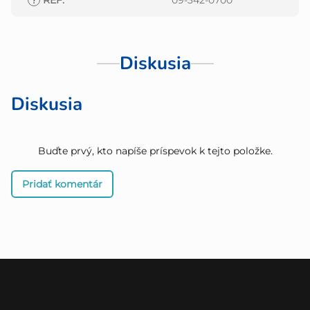
?
REF
:
09-342-0700
Diskusia
Diskusia
Buďte prvý, kto napíše príspevok k tejto položke.
Pridať komentár
Z