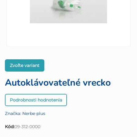
Zvoľte variant
Autoklávovateľné vrecko
Priemerné
Podrobnosti hodnotenia
hodnotenie
produktu
Značka:
Nerbe plus
je
0,0
Kód:
09-312-0000
z