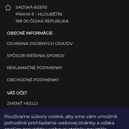
SADSKÁ 603/10
PRAHA 9 - HLOUBĚTÍN
198 00 ČESKÁ REPUBLIKA
OBECNÉ INFORMÁCIE
OCHRANA OSOBNÝCH ÚDAJOV
SPÔSOB RIEŠENIA SPOROV
REKLAMAČNÉ PODMIENKY
OBCHODNÉ PODMIENKY
VÁŠ ÚČET
ZMENIŤ HESLO
VÁŠ PROFIL
Používame súbory cookie, aby sme vám umožnili
pohodlné prehliadanie webovej stránky a vďaka
VAŠE OBJEDNÁVKY