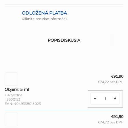
ODLOŽENÁ PLATBA
Kliknite pre viac informácií
POPIS
DISKUSIA
€91,90
€74,72 bez DPH
Objem: 5 ml
> 4 týždne
| 3600153
EAN:
4049338015023
€91,90
€74,72 bez DPH