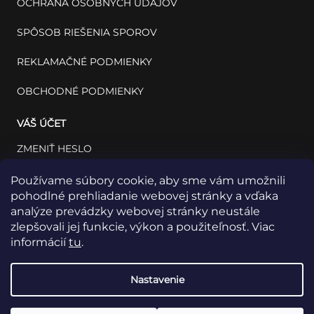
OCHRANA OSOBNÝCH ÚDAJOV
SPÔSOB RIEŠENIA SPOROV
REKLAMAČNÉ PODMIENKY
OBCHODNÉ PODMIENKY
VÁŠ ÚČET
ZMENIŤ HESLO
VÁŠ PROFIL
Používame súbory cookie, aby sme vám umožnili
pohodlné prehliadanie webovej stránky a vďaka
VAŠE OBJEDNÁVKY
analýze prevádzky webovej stránky neustále
zlepšovali jej funkcie, výkon a použiteľnosť. Viac
informácií
tu
.
Nastavenie