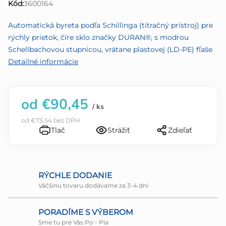
Kód:
3600164
z
5
Automatická byreta podľa Schillinga (titračný prístroj) pre
hviezdičiek.
rýchly prietok, číre sklo značky DURAN®, s modrou
Schellbachovou stupnicou, vrátane plastovej (LD-PE) fľaše
Detailné informácie
od
€90,45
/ ks
od
€73,54
bez DPH
Tlač
Strážiť
Zdieľať
RÝCHLE DODANIE
Väčšinu tovaru dodávame za 3-4 dni
PORADÍME S VÝBEROM
Sme tu pre Vás Po - Pia