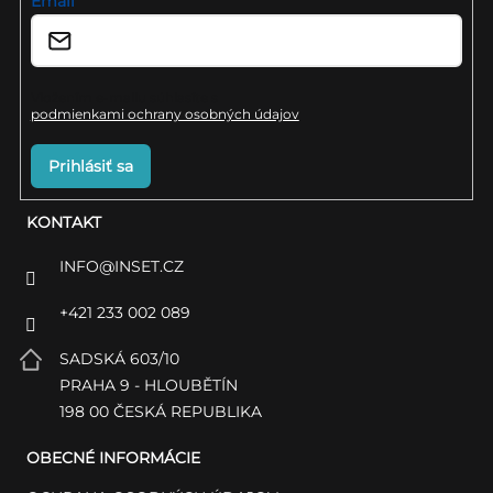
i
Email
e
Vložením e-mailu súhlasíte s
podmienkami ochrany osobných údajov
Prihlásiť sa
KONTAKT
INFO
@
INSET.CZ
+421 233 002 089
SADSKÁ 603/10
PRAHA 9 - HLOUBĚTÍN
198 00 ČESKÁ REPUBLIKA
OBECNÉ INFORMÁCIE