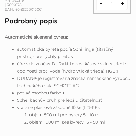
> 4 týždne
| 3600175
EAN:
4049338015061
Podrobný popis
Automatická sklenená byreta:
automatická byreta podľa Schillinga (titračný
prístroj) pre rýchly prietok
číre sklo značky DURAN: borosilkátové sklo v triede
odolnosti proti vode (hydrolytická trieda) HGB:1
DURAN® je registrovaná značka nemeckého výrobcu
technického skla SCHOTT AG
potlač modrou farbou
Schellbachův pruh pre lepšiu čitateľnosť
vrátane plastové zásobné fľaše (LD-PE):
objem 500 ml pre byrety 5 - 10 ml
objem 1000 ml pre byrety 15 - 50 ml