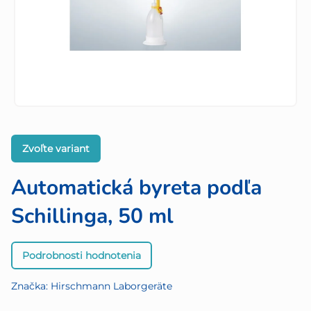
Zvoľte variant
Automatická byreta podľa
Schillinga, 50 ml
Priemerné
Podrobnosti hodnotenia
hodnotenie
produktu
Značka:
Hirschmann Laborgeräte
je
0,0