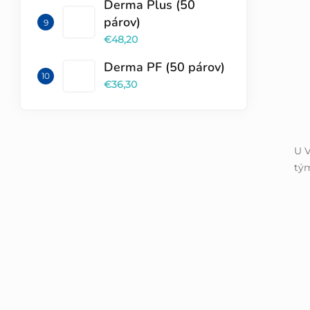
Derma Plus (50
párov)
€48,20
Derma PF (50 párov)
€36,30
U V
tým