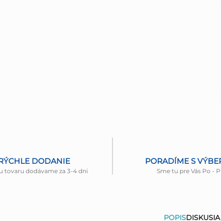
RÝCHLE DODANIE
PORADÍME S VÝB
u tovaru dodávame za 3-4 dni
Sme tu pre Vás Po - P
POPIS
DISKUSIA