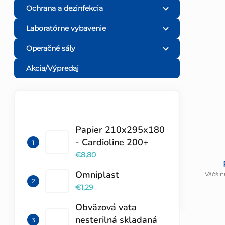
Ochrana a dezinfekcia
Laboratórne vybavenie
Operačné sály
Akcia/Výpredaj
TOP 10 PRODUKTOV
Papier 210x295x180
- Cardioline 200+
€8,80
Omniplast
Väčšin
€1,29
Obväzová vata
nesterilná skladaná