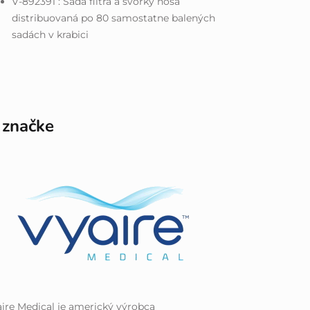
V-892391 : Sada filtra a svorky nosa
distribuovaná po 80 samostatne balených
sadách v krabici
 značke
ire Medical je americký výrobca