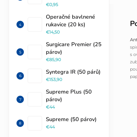
€0,95
Operačné bavlnené
P
rukavice (20 ks)
€14,50
Ant
Surgicare Premier (25
spi
párov)
s o
€85,90
zub
pou
Syntegra IR (50 párů)
pa
€153,90
Supreme Plus (50
párov)
€44
Supreme (50 párov)
€44