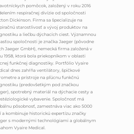
avotníckych pomôcok, založený v roku 2016
elením respiračnej divízie od spoločnosti
ton Dickinson. Firma sa špecializuje na
piračnú starostlivosť a vývoj produktov na
gnostiku a liečbu dýchacích ciest. Významnou
asťou spoločnosti je značka Jaeger (pôvodne
ch Jaeger GmbH), nemecká firma založená v
u 1958, ktorá bola priekopníkom v oblasti
cnej funkčnej diagnostiky. Portfólio Vyaire
ical dnes zahŕňa ventilátory, špičkové
rometre a prístroje na pľúcnu funkčnú
agnostiku (predovšetkým pod značkou
ger), spotrebný materiál na dýchacie cesty a
stéziologické vybavenie. Spoločnosť má
bálnu pôsobnosť, zamestnáva viac ako 5000
í a kombinuje historickú expertízu značky
eger s modernými technológiami a globálnym
sahom Vyaire Medical.