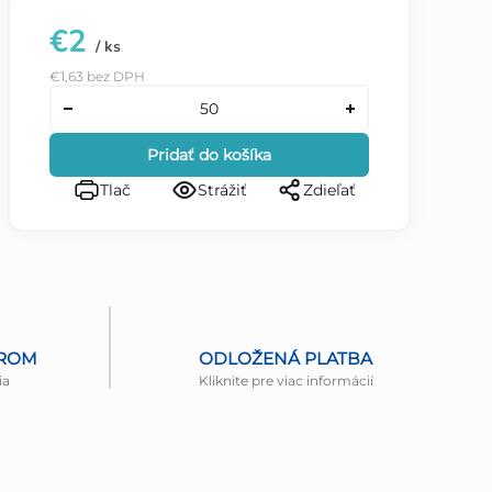
€2
/ ks
€1,63 bez DPH
Pridať do košíka
Tlač
Strážiť
Zdieľať
EROM
ODLOŽENÁ PLATBA
ia
Kliknite pre viac informácií