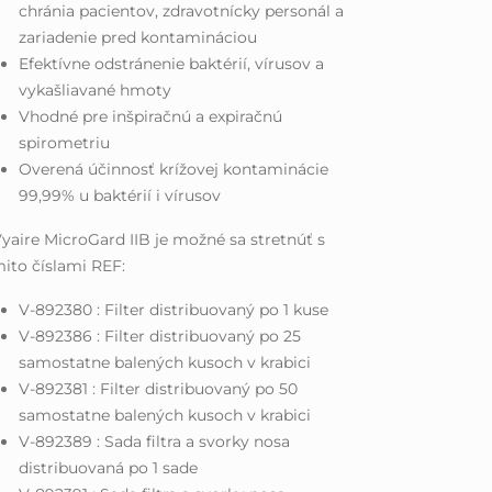
chránia pacientov, zdravotnícky personál a
zariadenie pred kontamináciou
Efektívne odstránenie baktérií, vírusov a
vykašliavané hmoty
Vhodné pre inšpiračnú a expiračnú
spirometriu
Overená účinnosť krížovej kontaminácie
99,99% u baktérií i vírusov
yaire MicroGard IIB je možné sa stretnúť s
ito číslami REF:
V-892380 : Filter distribuovaný po 1 kuse
V-892386 : Filter distribuovaný po 25
samostatne balených kusoch v krabici
V-892381 : Filter distribuovaný po 50
samostatne balených kusoch v krabici
V-892389 : Sada filtra a svorky nosa
distribuovaná po 1 sade