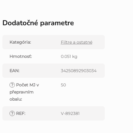
Dodatočné parametre
Kategória
:
Filtre a ostatné
Hmotnosť
:
0.051 kg
EAN
:
34250892903034
?
Počet MJ v
50
přepravním
obalu
:
?
REF
:
V-892381