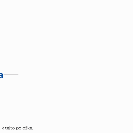
a
k tejto položke.