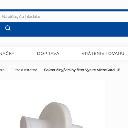
NAČKY
DOPRAVA
VRÁTENIE TOVARU
tre
Filtre a ostatné
Bakteriálny/virálny filter Vyaire MicroGard IIB