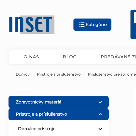
Prejsť
na
obsah
Kategórie
O NÁS
BLOG
PREDÁVANÉ Z
Domov
Prístroje a príslušenstvo
Príslušenstvo pre spirome
B
Preskočiť
KATEGÓRIE
kategórie
o
Zdravotnícky materiál
Prístroje a príslušenstvo
č
Domáce prístroje
n