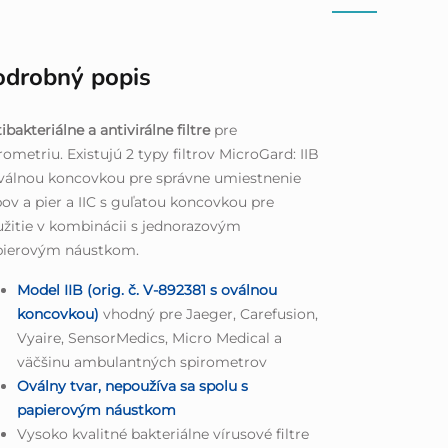
odrobný popis
ibakteriálne a antivirálne filtre
pre
rometriu. Existujú 2 typy filtrov MicroGard: IIB
válnou koncovkou pre správne umiestnenie
ov a pier a IIC s guľatou koncovkou pre
žitie v kombinácii s jednorazovým
pierovým náustkom.
Model IIB (orig. č. V-892381 s oválnou
koncovkou)
vhodný pre Jaeger, Carefusion,
Vyaire, SensorMedics, Micro Medical a
väčšinu ambulantných spirometrov
Oválny tvar, nepoužíva sa spolu s
papierovým náustkom
Vysoko kvalitné bakteriálne vírusové filtre