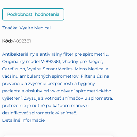
Priemerné
Podrobnosti hodnotenia
hodnotenie
produktu
Značka:
Vyaire Medical
je
0,0
Kód:
V-892381
z
5
Antibakteriálny a antivirálny filter pre spirometriu.
hviezdičiek.
Originálny model V-892381, vhodný pre Jaeger,
Carefusion, Vyaire, SensorMedics, Micro Medical a
väčšinu ambulantných spirometrov. Filter slúži na
prevenciu a zvýšenie bezpečnosti a hygieny
pacienta a obsluhy pri vykonávaní spirometrického
vyšetrení. Zvyšuje životnosť snímačov u spirometra,
pretože nie je nutné po každom manévri
dezinfikovať spirometrický snímač.
Detailné informácie