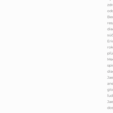
zdr
odd
Bec
res
dia
súč
Eri
rok
pľú
Med
spi
di
Jae
ane
glo
ľud
Ja
do