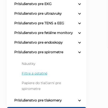
Príslušenstvo pre EKG
ý
Príslušenstvo pre ultrazvuky
p
Príslušenstvo pre TENS a EEG
a
Príslušenstvo pre fetálne monitory
Príslušenstvo pre endoskopy
n
Príslušenstvo pre spirometre
e
Náustky
l
Filtre a ostatné
Papiere do tlačiarní pre
spirometre
Príslušenstvo pre tlakomery