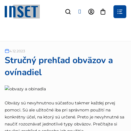
Prejsť
na
Nákupný
obsah
košík
4.12.2023
Stručný prehľad obväzov a
ovínadiel
Obväzy sú nevyhnutnou súčasťou takmer každej prvej
pomoci. Sú ale užitočné iba pri správnom použití na
konkrétny účel, na ktorý sú určené. Preto je nevyhnutné sa
naučiť rozoznávať jednotlivé typy obväzov. Prečítajte si