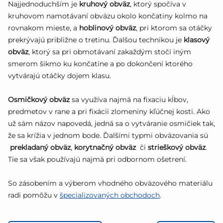
Najjednoduchším je
kruhový obväz
, ktorý spočíva v
kruhovom namotávaní obväzu okolo končatiny kolmo na
rovnakom mieste, a
hoblinový obväz
, pri ktorom sa otáčky
prekrývajú približne o tretinu. Ďalšou technikou je
klasový
obväz
, ktorý sa pri obmotávaní zakaždým stočí iným
smerom šikmo ku končatine a po dokončení ktorého
vytvárajú otáčky dojem klasu.
Osmičkový obväz
sa využíva najmä na fixaciu kĺbov,
predmetov v rane a pri fixácii zlomeniny kľúčnej kosti. Ako
už sám názov napovedá, jedná sa o vytváranie osmičiek tak,
že sa krížia v jednom bode. Ďalšími typmi obväzovania sú
prekladaný obväz
,
korytnačný obväz
či
strieškový obväz
.
Tie sa však používajú najmä pri odbornom ošetrení.
So zásobením a výberom vhodného obväzového materiálu
radi pomôžu v
špecializovaných obchodoch
.