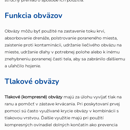
stručný prehľad o spôsobe ich použitia.
Funkcia obväzov
Obväzy môžu byť použité na zastavenie toku krvi,
absorbovanie drenáže, polstrovanie poraneného miesta,
zaistenie proti kontaminácii, udržanie liečivého obväzu na
mieste, udržanie dlahy v potrebnej polohe alebo k inému
znehybneniu poranenej časti tela, aby sa zabránilo ďalšiemu
a uľahčilo hojenie.
Tlakové obväzy
Tlakové (kompresné) obväzy
majú za úlohu vyvíjať tlak na
ranu a pomôcť v zástave krvácania. Pri poskytovaní prvej
pomoci sú často využívané krycie obväzy v kombinácii s
tlakovou vrstvou. Ďalšie využitie majú pri použití
kompresných ovínadiel dolných končatín ako prevencia