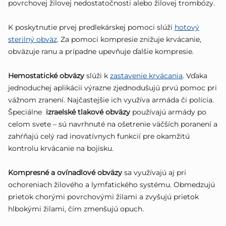
povrchovej žilovej nedostatočnosti alebo žilovej trombózy.
K poskytnutie prvej predlekárskej pomoci slúži
hotový
sterilný obväz
. Za pomoci kompresie znižuje krvácanie,
obväzuje ranu a prípadne upevňuje ďalšie kompresie.
Hemostatické obväzy
slúži k
zastavenie krvácania
. Vďaka
jednoduchej aplikácii výrazne zjednodušujú prvú pomoc pri
vážnom zranení. Najčastejšie ich využíva armáda či polícia.
Špeciálne
izraelské tlakové obväzy
používajú armády po
celom svete – sú navrhnuté na ošetrenie väčších poranení a
zahŕňajú celý rad inovatívnych funkcií pre okamžitú
kontrolu krvácanie na bojisku.
Kompresné a ovínadlové obväzy
sa využívajú aj pri
ochoreniach žilového a lymfatického systému. Obmedzujú
prietok chorými povrchovými žilami a zvyšujú prietok
hlbokými žilami, čím zmenšujú opuch.