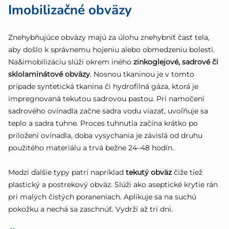
Imobilizačné obväzy
Znehybňujúce obväzy majú za úlohu znehybniť časť tela,
aby došlo k správnemu hojeniu alebo obmedzeniu bolesti.
Na&imobilizáciu slúži okrem iného
zinkoglejové, sadrové či
sklolaminátové obväzy
. Nosnou tkaninou je v tomto
prípade syntetická tkanina či hydrofilná gáza, ktorá je
impregnovaná tekutou sadrovou pastou. Pri namočení
sadrového ovínadla začne sadra vodu viazať, uvoľňuje sa
teplo a sadra tuhne. Proces tuhnutia začína krátko po
priložení ovínadla, doba vysychania je závislá od druhu
použitého materiálu a trvá bežne 24–48 hodín.
Medzi ďalšie typy patrí napríklad
tekutý obväz
čiže tiež
plastický a postrekový obväz. Slúži ako aseptické krytie rán
pri malých čistých poraneniach. Aplikuje sa na suchú
pokožku a nechá sa zaschnúť. Vydrží až tri dni.