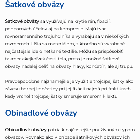
Šatkové obväzy
Šatkové obväzy
sa využívajú na krytie rán, fixácií,
podporných účelov aj na kompresie. Majú tvar
rovnoramenného trojuholníka a vyrábajú sa v niekoľkých
rozmeroch. Líšia sa materiálom, z ktorého sú vyrobené,
najčastejšie ide o netkané textílie. Môžu sa prispôsobiť
takmer akejkoľvek časti tela, preto je možné šatkové
obväzy naďalej deliť na obväzy hlavy, končatín, ale aj trupu.
Pravdepodobne najznámejšie je využitie trojcípej šatky ako
závesu hornej končatiny pri jej fixácii najmä pri fraktúrach,
kedy vrchol trojcípej šatky smeruje smerom k lakťu.
Obinadlové obväzy
Obinadlové obväzy
patria k najčastejšie používaným typom
obväzov. Rovnako ako v prípade šatníkových obväzov ich