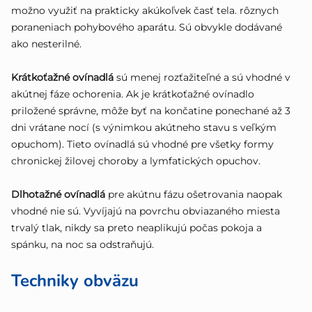
možno využiť na prakticky akúkoľvek časť tela. rôznych
poraneniach pohybového aparátu. Sú obvykle dodávané
ako nesterilné.
Krátkoťažné ovínadlá
sú menej rozťažiteľné a sú vhodné v
akútnej fáze ochorenia. Ak je krátkoťažné ovínadlo
priložené správne, môže byť na končatine ponechané až 3
dni vrátane nocí (s výnimkou akútneho stavu s veľkým
opuchom). Tieto ovínadlá sú vhodné pre všetky formy
chronickej žilovej choroby a lymfatických opuchov.
Dlhotažné ovínadlá
pre akútnu fázu ošetrovania naopak
vhodné nie sú. Vyvíjajú na povrchu obviazaného miesta
trvalý tlak, nikdy sa preto neaplikujú počas pokoja a
spánku, na noc sa odstraňujú.
Techniky obväzu