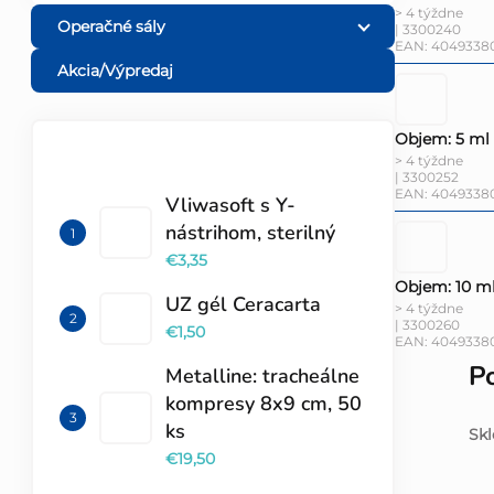
> 4 týždne
Operačné sály
| 3300240
EAN:
4049338
Akcia/Výpredaj
Objem: 5 ml
> 4 týždne
TOP 10 PRODUKTOV
| 3300252
EAN:
4049338
Vliwasoft s Y-
nástrihom, sterilný
€3,35
Objem: 10 m
UZ gél Ceracarta
> 4 týždne
| 3300260
€1,50
EAN:
4049338
P
Metalline: tracheálne
kompresy 8x9 cm, 50
ks
Skl
€19,50