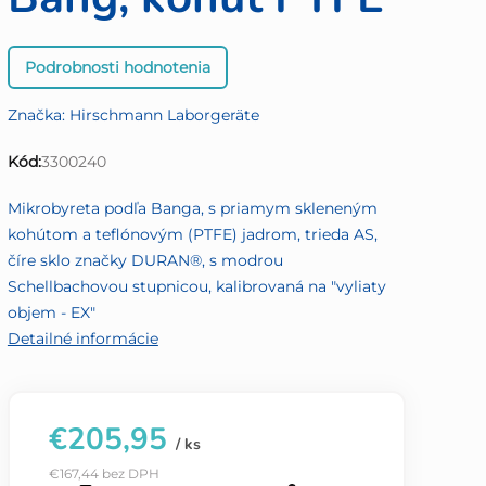
Priemerné
Podrobnosti hodnotenia
hodnotenie
produktu
Značka:
Hirschmann Laborgeräte
je
0,0
Kód:
3300240
z
5
Mikrobyreta podľa Banga, s priamym skleneným
hviezdičiek.
kohútom a teflónovým (PTFE) jadrom, trieda AS,
číre sklo značky DURAN®, s modrou
Schellbachovou stupnicou, kalibrovaná na "vyliaty
objem - EX"
Detailné informácie
€205,95
/ ks
€167,44 bez DPH