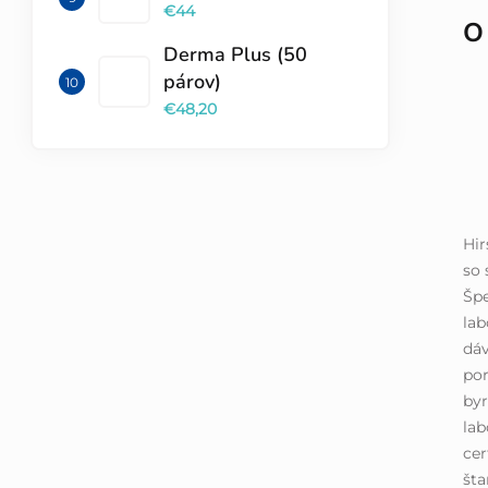
€44
O
Derma Plus (50
párov)
€48,20
Hi
so 
Špe
lab
dáv
por
byr
lab
cer
šta