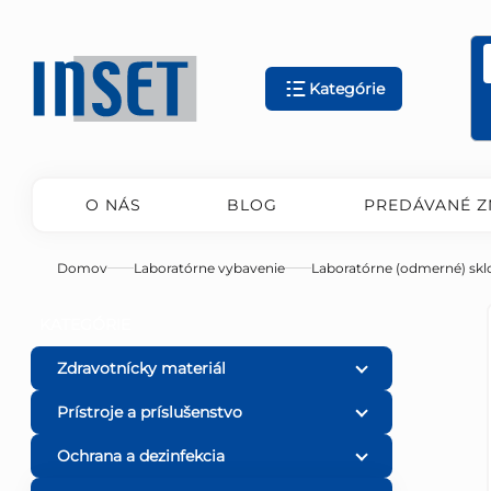
Prejsť
na
obsah
Kategórie
O NÁS
BLOG
PREDÁVANÉ Z
Domov
Laboratórne vybavenie
Laboratórne (odmerné) skl
B
Preskočiť
KATEGÓRIE
kategórie
o
Zdravotnícky materiál
Prístroje a príslušenstvo
č
Ochrana a dezinfekcia
n