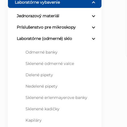
Laboratórne vybavenie
ý
Jednorazový materiál
p
Príslušenstvo pre mikroskopy
a
Laboratórne (odmerné) sklo
n
Odmerné banky
Sklenené odmerné valce
e
Delené pipety
l
Nedelené pipety
Sklenené erlenmayerove banky
Sklenené kadičky
Kapiláry