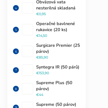
Obväzová vata
nesterilná skladaná
€0,95
Operačné bavlnené
rukavice (20 ks)
€14,50
Surgicare Premier (25
párov)
€85,90
Syntegra IR (50 párů)
€153,90
Supreme Plus (50
párov)
€44
Supreme (50 párov)