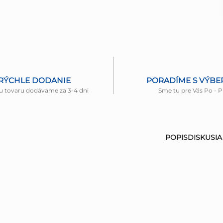
RÝCHLE DODANIE
PORADÍME S VÝB
u tovaru dodávame za 3-4 dni
Sme tu pre Vás Po - P
POPIS
DISKUSIA