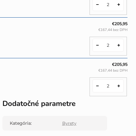
€205,95
€167,44 bez DPH
€205,95
€167,44 bez DPH
Dodatočné parametre
Kategória
:
Byrety