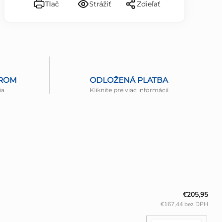
Tlač
Strážiť
Zdieľať
EROM
ODLOŽENÁ PLATBA
ia
Kliknite pre viac informácií
€205,95
€167,44 bez DPH