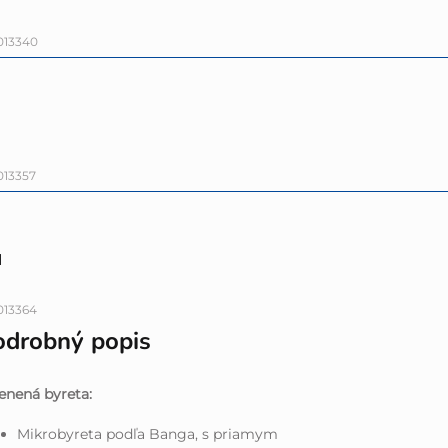
013340
013357
l
013364
odrobný popis
enená byreta:
Mikrobyreta podľa Banga, s priamym