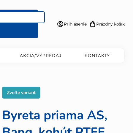
Prihlásenie
Prázdny košík
Nákupný
košík
AKCIA/VÝPREDAJ
KONTAKTY
Zvoľte variant
Byreta priama AS,
Bang, kohút PTFE