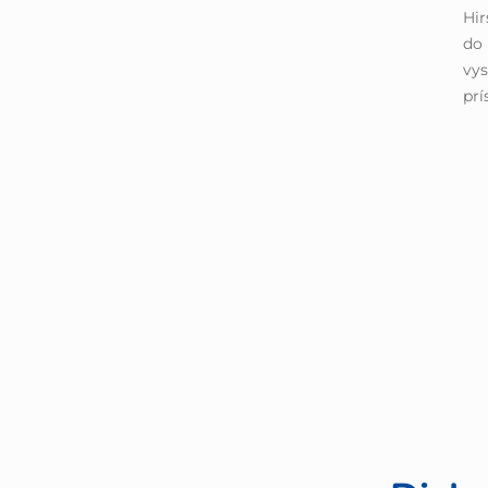
Hir
do 
vys
prí