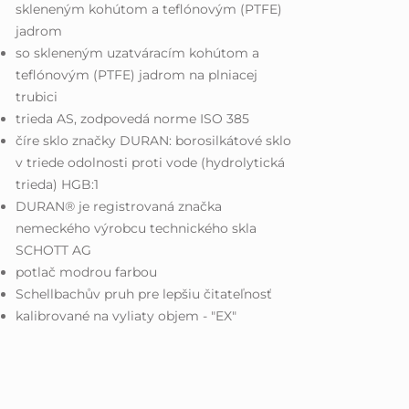
skleneným kohútom a teflónovým (PTFE)
jadrom
so skleneným uzatváracím kohútom a
teflónovým (PTFE) jadrom na plniacej
trubici
trieda AS, zodpovedá norme ISO 385
číre sklo značky DURAN: borosilkátové sklo
v triede odolnosti proti vode (hydrolytická
trieda) HGB:1
DURAN® je registrovaná značka
nemeckého výrobcu technického skla
SCHOTT AG
potlač modrou farbou
Schellbachův pruh pre lepšiu čitateľnosť
kalibrované na vyliaty objem - "EX"