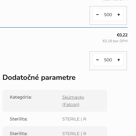
€0,22
€0,18 bez DPH
Dodatočné parametre
Kategória
:
Skúmavky
(Falcon)
Sterilita
:
STERILE | R
Sterilita
:
STERILE | R