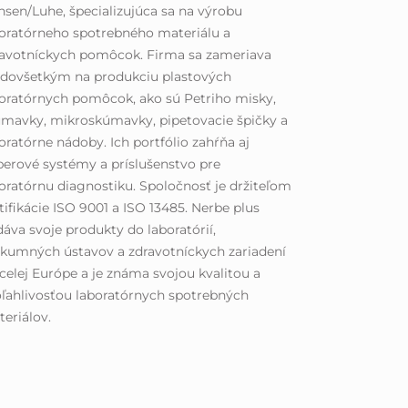
sen/Luhe, špecializujúca sa na výrobu
oratórneho spotrebného materiálu a
ravotníckych pomôcok. Firma sa zameriava
edovšetkým na produkciu plastových
oratórnych pomôcok, ako sú Petriho misky,
mavky, mikroskúmavky, pipetovacie špičky a
oratórne nádoby. Ich portfólio zahŕňa aj
erové systémy a príslušenstvo pre
oratórnu diagnostiku. Spoločnosť je držiteľom
tifikácie ISO 9001 a ISO 13485. Nerbe plus
áva svoje produkty do laboratórií,
kumných ústavov a zdravotníckych zariadení
celej Európe a je známa svojou kvalitou a
ľahlivosťou laboratórnych spotrebných
eriálov.