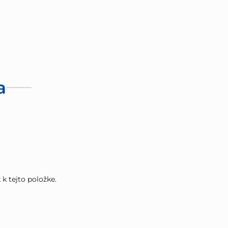
a
k tejto položke.