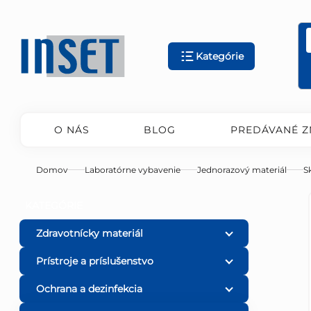
Prejsť
na
obsah
Kategórie
O NÁS
BLOG
PREDÁVANÉ Z
Domov
Laboratórne vybavenie
Jednorazový materiál
S
B
Preskočiť
KATEGÓRIE
kategórie
o
Zdravotnícky materiál
Prístroje a príslušenstvo
č
Ochrana a dezinfekcia
n