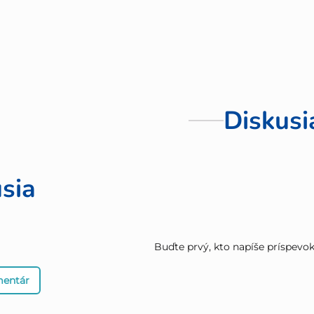
Diskusi
sia
Buďte prvý, kto napíše príspevok 
mentár