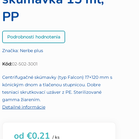
PP
Priemerné
Podrobnosti hodnotenia
hodnotenie
produktu
Značka:
Nerbe plus
je
0,0
Kód:
02-502-3001
z
5
Centrifugačné skúmavky (typ Falcon) 17×120 mm s
hviezdičiek.
kónickým dnom a tlačenou stupnicou. Dobre
tesniaci skrutkovací uzáver z PE. Sterilizované
gamma žiarením.
Detailné informácie
od
€0,21
/ ks