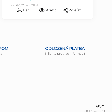
od
€0,17
bez DPH
Tlač
Strážiť
Zdieľať
EROM
ODLOŽENÁ PLATBA
ia
Kliknite pre viac informácií
€0,21
€0,17 bez DPH