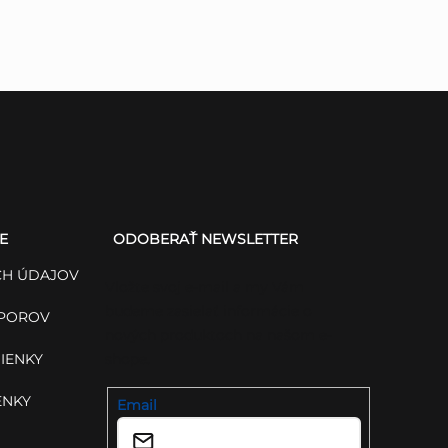
E
ODOBERAŤ NEWSLETTER
H ÚDAJOV
Vložte svoj e-mail a my Vám
budeme zasielať informácie o
SPOROV
nových produktoch na našom e-
IENKY
shope.
ENKY
Email