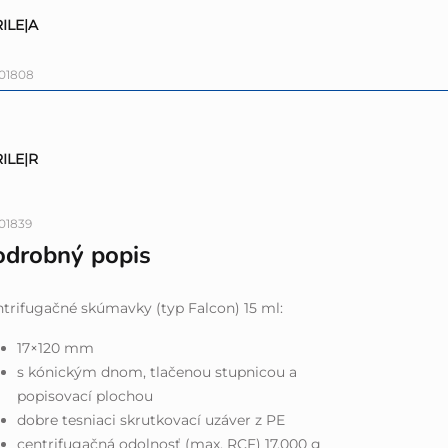
RILE|A
01808
RILE|R
01839
odrobný popis
trifugačné skúmavky (typ Falcon) 15 ml:
17×120 mm
s kónickým dnom, tlačenou stupnicou a
popisovací plochou
dobre tesniaci skrutkovací uzáver z PE
centrifugačná odolnosť (max. RCF) 17.000 g