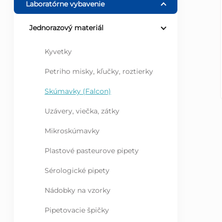
Laboratórne vybavenie
ý
Jednorazový materiál
p
Kyvetky
a
Petriho misky, kľučky, roztierky
n
Skúmavky (Falcon)
Uzávery, viečka, zátky
e
Mikroskúmavky
l
Plastové pasteurove pipety
Sérologické pipety
Nádobky na vzorky
Pipetovacie špičky