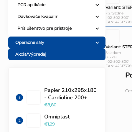
PCR aplikácie
Variant: STE
< 2 týždne
Dávkovače kvapalín
| 02-502-3001
EAN:
42517338
Príslušenstvo pre prístroje
Operačné sály
Variant: STE
Skladom
Akcia/Výpredaj
(>5 ks)
| 02-502-8001
EAN:
42517338
P
TOP 10 PRODUKTOV
Papier 210x295x180
Cen
- Cardioline 200+
€8,80
Omniplast
€1,29