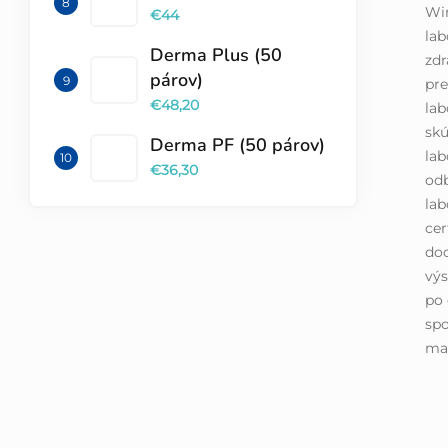
Win
€44
lab
Derma Plus (50
zd
párov)
pr
€48,20
lab
skú
Derma PF (50 párov)
lab
€36,30
odb
lab
cer
dod
výs
po 
spo
mat