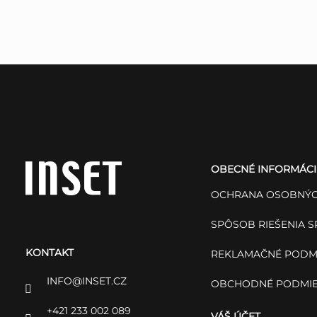
Z
á
OBECNÉ INFORMÁCI
p
OCHRANA OSOBNÝC
ä
SPÔSOB RIEŠENIA 
KONTAKT
t
REKLAMAČNÉ PODM
INFO
@
INSET.CZ
OBCHODNÉ PODMI
i
+421 233 002 089
VÁŠ ÚČET