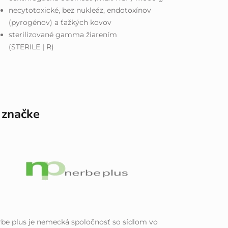
necytotoxické, bez nukleáz, endotoxínov
(pyrogénov) a ťažkých kovov
sterilizované gamma žiarením
(STERILE | R)
 značke
be plus je nemecká spoločnosť so sídlom vo