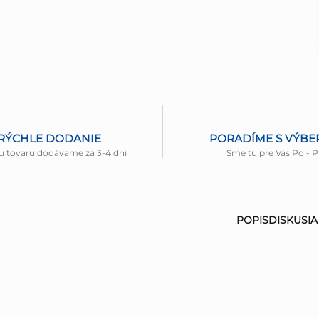
RÝCHLE DODANIE
PORADÍME S VÝB
u tovaru dodávame za 3-4 dni
Sme tu pre Vás Po - P
POPIS
DISKUSIA