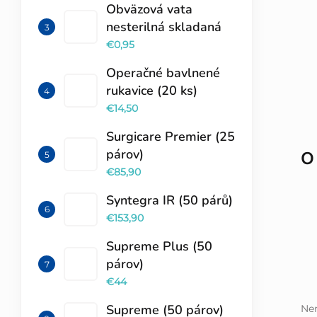
Obväzová vata
nesterilná skladaná
€0,95
Operačné bavlnené
rukavice (20 ks)
€14,50
Surgicare Premier (25
párov)
O
€85,90
Syntegra IR (50 párů)
€153,90
Supreme Plus (50
párov)
€44
Supreme (50 párov)
Ner