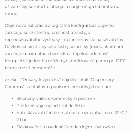
užívateľský komfort uľahčujú a spríjemňujú laboratórnu
rutinu.
Objemová kalibrácia a digitálna konfigurácia objemu
zaručujú konzistentnú presnosť a zaisťujú
reprodukovateľné výsledky - úplne nezávislé na užívateľovi.
Dávkovací piest z vysoko čistej keramiky (oxidu hlinitého)
zaručuje maximálnu chemickú a tepelnú odolnosť.
Kompletná jednotka môže byť sterilizovaná parou pri 121°C
bez nutnosti demontáže.
v sekcii "Odkazy k výrobku" nájdete leták "Dispensery
Ceramus" s detailným popisom jednotlivých variant
Sklenený valec s keramickým piestom
Pre fixné objemy od 1 ml do 50 ml
Autoklávovateľné bez nutnosti rozobratia, max. 121°C /
2 bar
Dávkovače sú osadené štandardným závitovým