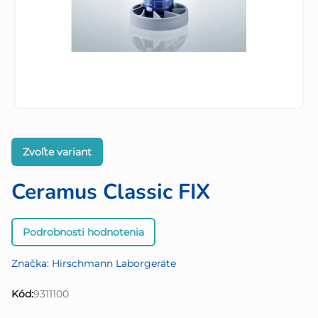
Zvoľte variant
Ceramus Classic FIX
Priemerné
Podrobnosti hodnotenia
hodnotenie
produktu
Značka:
Hirschmann Laborgeräte
je
0,0
Kód:
9311100
z