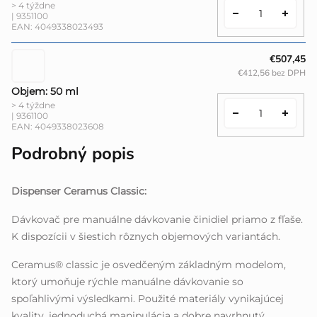
> 4 týždne
| 9351100
EAN:
4049338023493
€507,45
€412,56 bez DPH
Objem: 50 ml
> 4 týždne
| 9361100
EAN:
4049338023608
Podrobný popis
Dispenser Ceramus Classic:
Dávkovač pre manuálne dávkovanie činidiel priamo z fľaše.
K dispozícii v šiestich rôznych objemových variantách.
Ceramus® classic je osvedčeným základným modelom,
ktorý umoňuje rýchle manuálne dávkovanie so
spoľahlivými výsledkami. Použité materiály vynikajúcej
kvality, jednoduchá manipulácia a dobre navrhnutý