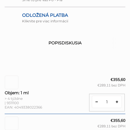
ODLOŽENÁ PLATBA
Kliknite pre viac informácií
POPIS
DISKUSIA
€355,60
€289,11 bez DPH
Objem: 1 ml
> 4 týždne
| 9311100
EAN:
4049338022366
€355,60
€289,11 bez DPH