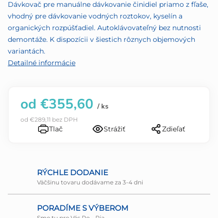
5
Dávkovač pre manuálne dávkovanie činidiel priamo z fľaše,
hviezdičiek.
vhodný pre dávkovanie vodných roztokov, kyselín a
organických rozpúšťadiel. Autoklávovateľný bez nutnosti
demontáže. K dispozícii v šiestich rôznych objemových
variantách.
Detailné informácie
od
€355,60
/ ks
od
€289,11
bez DPH
Tlač
Strážiť
Zdieľať
RÝCHLE DODANIE
Väčšinu tovaru dodávame za 3-4 dni
PORADÍME S VÝBEROM
Sme tu pre Vás Po - Pia