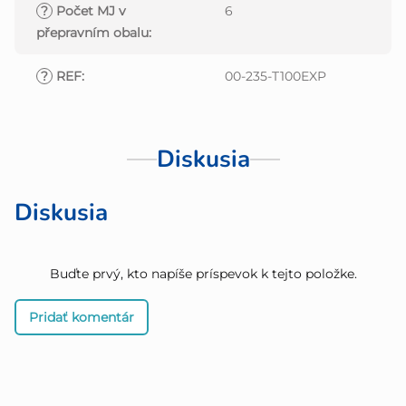
?
Počet MJ v
6
přepravním obalu
:
?
REF
:
00-235-T100EXP
Diskusia
Diskusia
Buďte prvý, kto napíše príspevok k tejto položke.
Pridať komentár