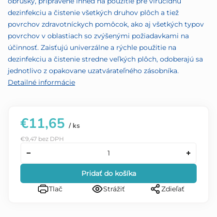
obrúsky, pripravené ihneď na použitie pre virucidnu
dezinfekciu a čistenie všetkých druhov plôch a tiež
povrchov zdravotníckych pomôcok, ako aj všetkých typov
povrchov v oblastiach so zvýšenými požiadavkami na
účinnosť. Zaisťujú univerzálne a rýchle použitie na
dezinfekciu a čistenie stredne veľkých plôch, odoberajú sa
jednotlivo z opakovane uzatvárateľného zásobníka.
Detailné informácie
€11,65
/ ks
€9,47 bez DPH
Pridať do košíka
Tlač
Strážiť
Zdieľať