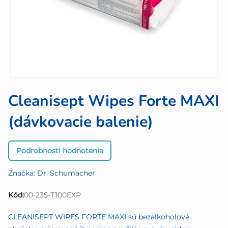
Cleanisept Wipes Forte MAXI
(dávkovacie balenie)
Priemerné
Podrobnosti hodnotenia
hodnotenie
produktu
Značka:
Dr. Schumacher
je
0,0
Kód:
00-235-T100EXP
z
5
CLEANISEPT WIPES FORTE MAXI sú bezalkoholové
hviezdičiek.