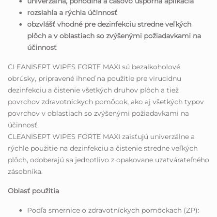
univerzálna, pohodlná a časovo úsporná aplikácia
rozsiahla a rýchla účinnosť
obzvlášť vhodné pre dezinfekciu stredne veľkých
plôch a v oblastiach so zvýšenými požiadavkami na
účinnosť
CLEANISEPT WIPES FORTE MAXI sú bezalkoholové
obrúsky, pripravené ihneď na použitie pre virucidnu
dezinfekciu a čistenie všetkých druhov plôch a tiež
povrchov zdravotníckych pomôcok, ako aj všetkých typov
povrchov v oblastiach so zvýšenými požiadavkami na
účinnosť.
CLEANISEPT WIPES FORTE MAXI zaisťujú univerzálne a
rýchle použitie na dezinfekciu a čistenie stredne veľkých
plôch, odoberajú sa jednotlivo z opakovane uzatvárateľného
zásobníka.
Oblasť použitia
Podľa smernice o zdravotníckych pomôckach (ZP):