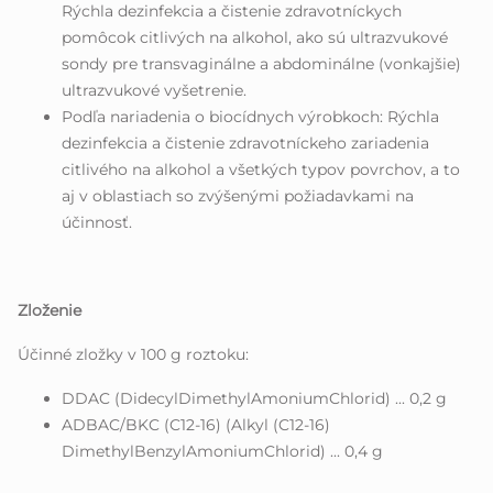
Rýchla dezinfekcia a čistenie zdravotníckych
pomôcok citlivých na alkohol, ako sú ultrazvukové
sondy pre transvaginálne a abdominálne (vonkajšie)
ultrazvukové vyšetrenie.
Podľa nariadenia o biocídnych výrobkoch: Rýchla
dezinfekcia a čistenie zdravotníckeho zariadenia
citlivého na alkohol a všetkých typov povrchov, a to
aj v oblastiach so zvýšenými požiadavkami na
účinnosť.
Zloženie
Účinné zložky v 100 g roztoku:
DDAC (DidecylDimethylAmoniumChlorid) ... 0,2 g
ADBAC/BKC (C12-16) (Alkyl (C12-16)
DimethylBenzylAmoniumChlorid) ... 0,4 g