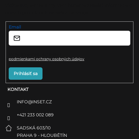
ä
Vložte svoj e-mail a my Vám budeme zasielať informácie o
nových produktoch na našom e-shope.
t
i
Email
e
Vložením e-mailu súhlasíte s
podmienkami ochrany osobných údajov
Prihlásiť sa
KONTAKT
INFO
@
INSET.CZ
+421 233 002 089
SADSKÁ 603/10
PRAHA 9 - HLOUBĚTÍN