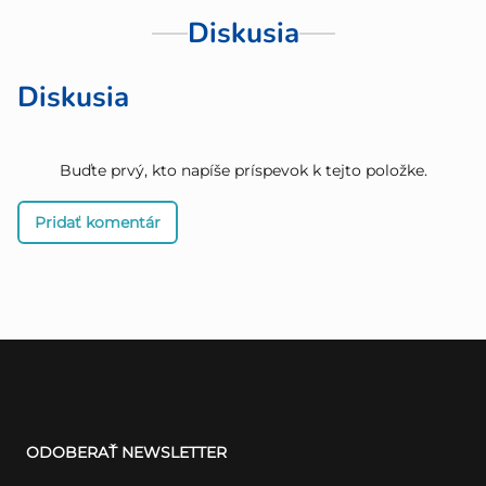
Diskusia
Diskusia
Buďte prvý, kto napíše príspevok k tejto položke.
Pridať komentár
Z
á
ODOBERAŤ NEWSLETTER
p