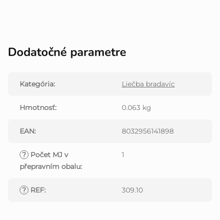
Dodatočné parametre
Kategória
:
Liečba bradavíc
Hmotnosť
:
0.063 kg
EAN
:
8032956141898
?
Počet MJ v
1
přepravním obalu
:
?
REF
:
309.10