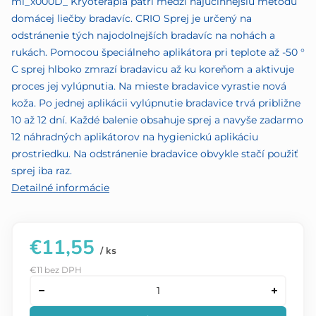
ml_x000D_ Kryoterapia patrí medzi najúčinnejšiu metódu
domácej liečby bradavíc. CRIO Sprej je určený na
odstránenie tých najodolnejších bradavíc na nohách a
rukách. Pomocou špeciálneho aplikátora pri teplote až -50 °
C sprej hlboko zmrazí bradavicu až ku koreňom a aktivuje
proces jej vylúpnutia. Na mieste bradavice vyrastie nová
koža. Po jednej aplikácii vylúpnutie bradavice trvá približne
10 až 12 dní. Každé balenie obsahuje sprej a navyše zadarmo
12 náhradných aplikátorov na hygienickú aplikáciu
prostriedku. Na odstránenie bradavice obvykle stačí použiť
sprej iba raz.
Detailné informácie
€11,55
/ ks
€11 bez DPH