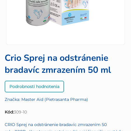
Crio Sprej na odstránenie
bradavíc zmrazením 50 ml
Priemerné
Podrobnosti hodnotenia
hodnotenie
produktu
Značka:
Master Aid (Pietrasanta Pharma)
je
0,0
Kód:
309-10
z
5
CRIO Sprej na odstránenie bradavíc zmrazením 50
hviezdičiek.