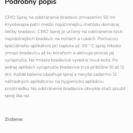
Podrobný popis
CRIO Sprej na odstránenie bradavíc zmrazením 50 ml
Kryoterapia patrí medzi najúčinnejšiu metódu domácej
liečby bradavíc. CRIO Sprej je určený na odstránenie tých
najodolnejších bradavíc na nohách a rukách. Pomocou
špeciálneho aplikátora pri teplote až -50 ° C sprej hlboko
zmrazí bradavicu až ku koreňom a aktivuje proces jej
vylúpnutia. Na mieste bradavice vyrastie nová koža. Po
jednej aplikácii vylúpnutie bradavice trvá približne 10 až 12
dní. Každé balenie obsahuje sprej a navyše zadarmo 12
náhradných aplikátorov na hygienickú aplikáciu
prostriedku. Na odstránenie bradavice obvykle stačí použiť
sprej iba raz.
Zloženie: