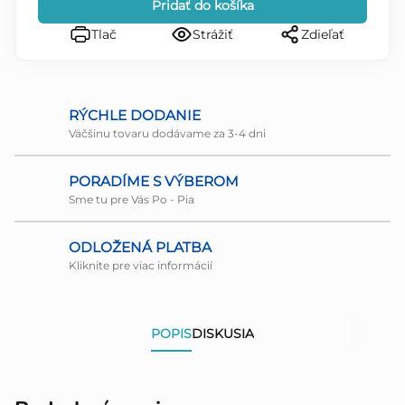
Pridať do košíka
Tlač
Strážiť
Zdieľať
RÝCHLE DODANIE
Väčšinu tovaru dodávame za 3-4 dni
PORADÍME S VÝBEROM
Sme tu pre Vás Po - Pia
ODLOŽENÁ PLATBA
Kliknite pre viac informácií
POPIS
DISKUSIA