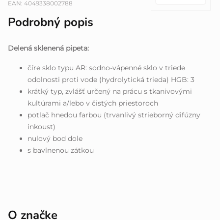
EAN:
4049338002788
Podrobný popis
Delená sklenená pipeta:
číre sklo typu AR: sodno-vápenné sklo v triede
odolnosti proti vode (hydrolytická trieda) HGB: 3
krátký typ, zvlášť určený na prácu s tkanivovými
kultúrami a/lebo v čistých priestoroch
potlač hnedou farbou (trvanlivý strieborný difúzny
inkoust)
nulový bod dole
s bavlnenou zátkou
O značke