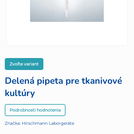
Zvoľte variant
Delená pipeta pre tkanivové
kultúry
Priemerné
Podrobnosti hodnotenia
hodnotenie
produktu
Značka:
Hirschmann Laborgeräte
je
0,0