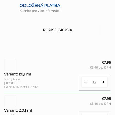
ODLOŽENÁ PLATBA
Kliknite pre viac informácií
POPIS
DISKUSIA
€7,95
€6,46 bez DPH
Variant: 1:0,1 ml
> 4 týždne
| 1170135
EAN:
4049338002702
€7,95
€6,46 bez DPH
Variant: 2:0,1 ml