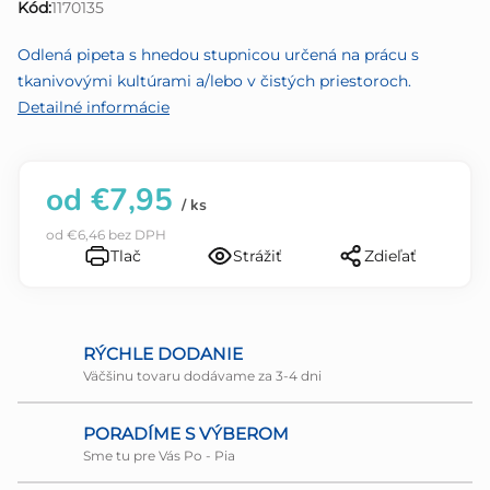
Kód:
1170135
z
5
Odlená pipeta s hnedou stupnicou určená na prácu s
hviezdičiek.
tkanivovými kultúrami a/lebo v čistých priestoroch.
Detailné informácie
od
€7,95
/ ks
od
€6,46
bez DPH
Tlač
Strážiť
Zdieľať
RÝCHLE DODANIE
Väčšinu tovaru dodávame za 3-4 dni
PORADÍME S VÝBEROM
Sme tu pre Vás Po - Pia