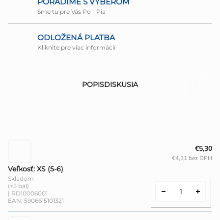
PORADÍME S VÝBEROM
Sme tu pre Vás Po - Pia
ODLOŽENÁ PLATBA
Kliknite pre viac informácií
POPIS
DISKUSIA
€5,30
€4,31 bez DPH
Veľkosť: XS (5-6)
Skladom
(>5 bal)
| RD10006001
EAN:
5906615101321