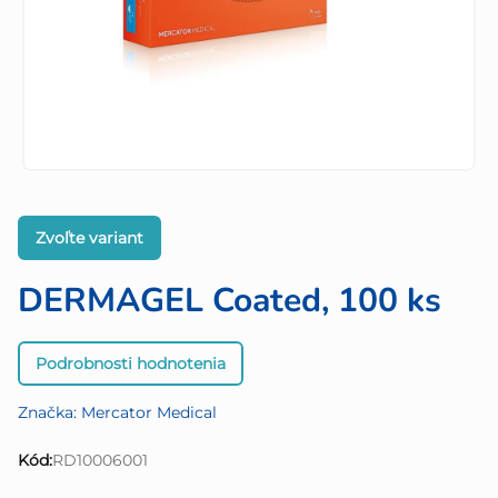
Zvoľte variant
DERMAGEL Coated, 100 ks
Priemerné
Podrobnosti hodnotenia
hodnotenie
produktu
Značka:
Mercator Medical
je
0,0
Kód:
RD10006001
z