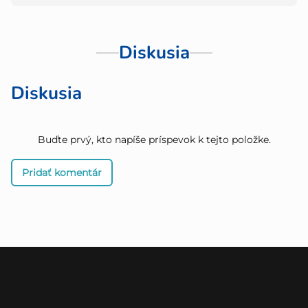
Diskusia
Diskusia
Buďte prvý, kto napíše príspevok k tejto položke.
Pridať komentár
Z
á