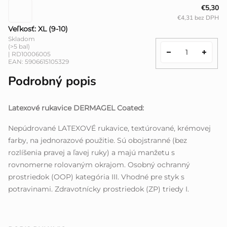
€5,30
€4,31 bez DPH
Veľkosť: XL (9-10)
Skladom
(>5 bal)
| RD10006005
EAN:
5906615105329
Podrobný popis
Latexové rukavice DERMAGEL Coated:
Nepúdrované LATEXOVÉ rukavice, textúrované, krémovej
farby, na jednorazové použitie. Sú obojstranné (bez
rozlíšenia pravej a ľavej ruky) a majú manžetu s
rovnomerne rolovaným okrajom. Osobný ochranný
prostriedok (OOP) kategória III. Vhodné pre styk s
potravinami. Zdravotnícky prostriedok (ZP) triedy I.