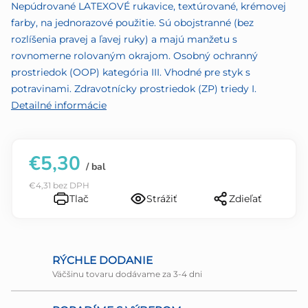
5
Nepúdrované LATEXOVÉ rukavice, textúrované, krémovej
hviezdičiek.
farby, na jednorazové použitie. Sú obojstranné (bez
rozlíšenia pravej a ľavej ruky) a majú manžetu s
rovnomerne rolovaným okrajom. Osobný ochranný
prostriedok (OOP) kategória III. Vhodné pre styk s
potravinami. Zdravotnícky prostriedok (ZP) triedy I.
Detailné informácie
€5,30
/ bal
€4,31 bez DPH
Tlač
Strážiť
Zdieľať
RÝCHLE DODANIE
Väčšinu tovaru dodávame za 3-4 dni