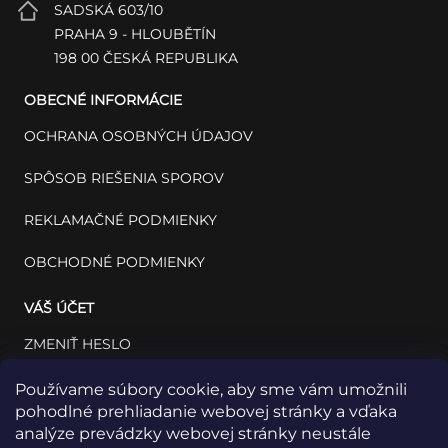
SADSKÁ 603/10
PRAHA 9 - HLOUBĚTÍN
198 00 ČESKÁ REPUBLIKA
OBECNÉ INFORMÁCIE
OCHRANA OSOBNÝCH ÚDAJOV
SPÔSOB RIEŠENIA SPOROV
REKLAMAČNÉ PODMIENKY
OBCHODNÉ PODMIENKY
VÁŠ ÚČET
ZMENIŤ HESLO
VÁŠ PROFIL
Používame súbory cookie, aby sme vám umožnili
pohodlné prehliadanie webovej stránky a vďaka
VAŠE OBJEDNÁVKY
analýze prevádzky webovej stránky neustále