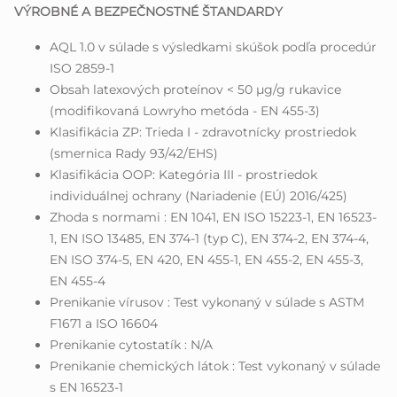
VÝROBNÉ A BEZPEČNOSTNÉ ŠTANDARDY
AQL 1.0 v súlade s výsledkami skúšok podľa procedúr
ISO 2859-1
Obsah latexových proteínov < 50 µg/g rukavice
(modifikovaná Lowryho metóda - EN 455-3)
Klasifikácia ZP: Trieda I - zdravotnícky prostriedok
(smernica Rady 93/42/EHS)
Klasifikácia OOP: Kategória III - prostriedok
individuálnej ochrany (Nariadenie (EÚ) 2016/425)
Zhoda s normami : EN 1041, EN ISO 15223-1, EN 16523-
1, EN ISO 13485, EN 374-1 (typ C), EN 374-2, EN 374-4,
EN ISO 374-5, EN 420, EN 455-1, EN 455-2, EN 455-3,
EN 455-4
Prenikanie vírusov : Test vykonaný v súlade s ASTM
F1671 a ISO 16604
Prenikanie cytostatík : N/A
Prenikanie chemických látok : Test vykonaný v súlade
s EN 16523-1