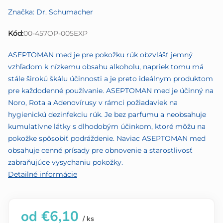
produktu
Značka:
Dr. Schumacher
je
0,0
Kód:
00-457OP-005EXP
z
5
ASEPTOMAN med je pre pokožku rúk obzvlášť jemný
hviezdičiek.
vzhľadom k nízkemu obsahu alkoholu, napriek tomu má
stále širokú škálu účinnosti a je preto ideálnym produktom
pre každodenné používanie. ASEPTOMAN med je účinný na
Noro, Rota a Adenovírusy v rámci požiadaviek na
hygienickú dezinfekciu rúk. Je bez parfumu a neobsahuje
kumulatívne látky s dlhodobým účinkom, ktoré môžu na
pokožke spôsobiť podráždenie. Naviac ASEPTOMAN med
obsahuje cenné prísady pre obnovenie a starostlivosť
zabraňujúce vysychaniu pokožky.
Detailné informácie
od
€6,10
/ ks