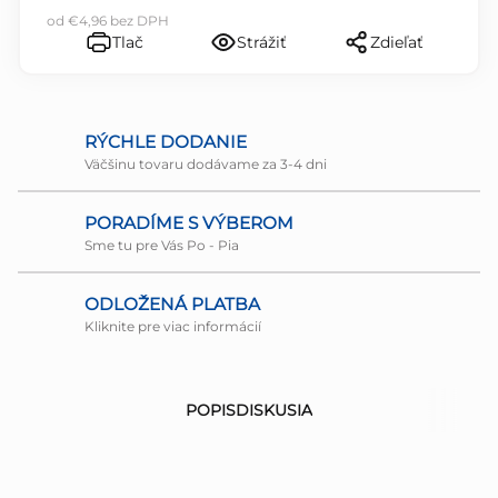
od
€4,96
bez DPH
Tlač
Strážiť
Zdieľať
RÝCHLE DODANIE
Väčšinu tovaru dodávame za 3-4 dni
PORADÍME S VÝBEROM
Sme tu pre Vás Po - Pia
ODLOŽENÁ PLATBA
Kliknite pre viac informácií
POPIS
DISKUSIA