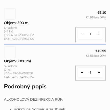
€6,10
€4,96 bez DPH
Objem: 500 ml
Skladom
(>5 ks)
| 00-457OP-005EXP
EAN:
4260241965100
€10,55
€8,58 bez DPH
Objem: 1000 ml
Skladom
(2 ks)
| 00-457OP-010EXP
EAN:
4260241965124
Podrobný popis
ALKOHOLOVÁ DEZINFEKCIA RÚK:
účinný na Norovirus za 30 sek.