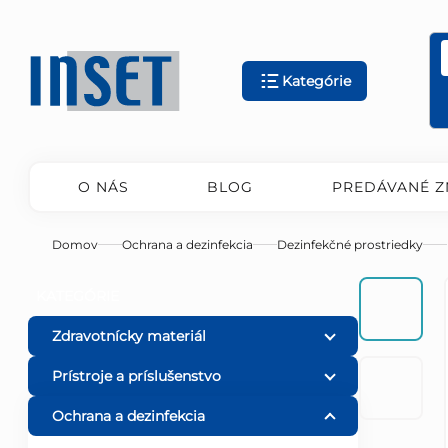
Prejsť
na
obsah
Kategórie
O NÁS
BLOG
PREDÁVANÉ Z
Domov
Ochrana a dezinfekcia
Dezinfekčné prostriedky
B
Preskočiť
KATEGÓRIE
kategórie
o
Zdravotnícky materiál
Prístroje a príslušenstvo
č
Ochrana a dezinfekcia
n