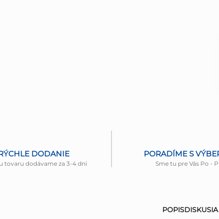
RÝCHLE DODANIE
PORADÍME S VÝB
u tovaru dodávame za 3-4 dni
Sme tu pre Vás Po - P
POPIS
DISKUSIA