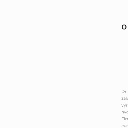
O
Dr
zal
výr
hyg
Fir
eur