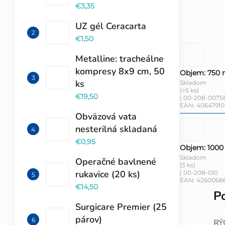
€3,35
UZ gél Ceracarta
€1,50
Metalline: tracheálne
kompresy 8x9 cm, 50
Objem: 750 
ks
Skladom
(>5 ks)
€19,50
| 00-208-0075
EAN:
40647910
Obväzová vata
nesterilná skladaná
€0,95
Objem: 1000
Skladom
Operačné bavlnené
(3 ks)
rukavice (20 ks)
| 00-208-010
EAN:
4260068
€14,50
P
Surgicare Premier (25
párov)
RÝ