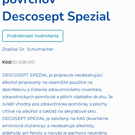
Descosept Spezial
Priemerné
Podrobnosti hodnotenia
hodnotenie
produktu
Značka:
Dr. Schumacher
je
0,0
Kód:
00-208-010
z
5
DESCOSEPT SPEZIAL je prípravok neobsahujúci
hviezdičiek.
alkohol pripravený na okamžité použitie na
dezinfekciu a čistenie zdravotníckeho inventára,
zdravotníckych pomôcok a plôch všetkého druhu. Je
zvlášť vhodný pre zdravotnícke pomôcky a plochy
citlivé na alkohol a taktiež na akrylátové sklo.
DECOSEPT SPEZIAL je založený na KAS (kvartérne
amóniové zlúčeniny) a neobsahuje alkoholy,
aldehydy ani fenoly a navyše je pachovo neutrálny.