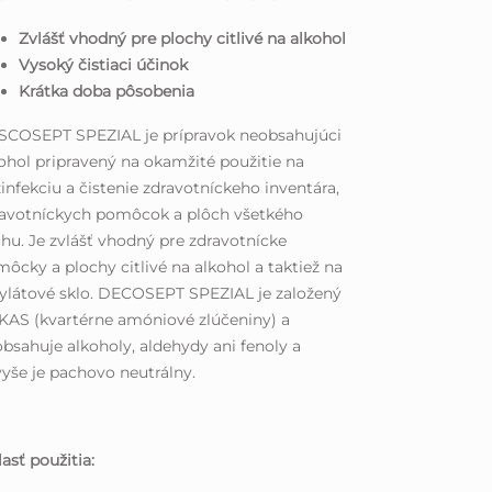
Zvlášť vhodný pre plochy citlivé na alkohol
Vysoký čistiaci účinok
Krátka doba pôsobenia
SCOSEPT SPEZIAL je prípravok neobsahujúci
ohol pripravený na okamžité použitie na
infekciu a čistenie zdravotníckeho inventára,
ravotníckych pomôcok a plôch všetkého
hu. Je zvlášť vhodný pre zdravotnícke
ôcky a plochy citlivé na alkohol a taktiež na
ylátové sklo. DECOSEPT SPEZIAL je založený
KAS (kvartérne amóniové zlúčeniny) a
bsahuje alkoholy, aldehydy ani fenoly a
yše je pachovo neutrálny.
asť použitia: