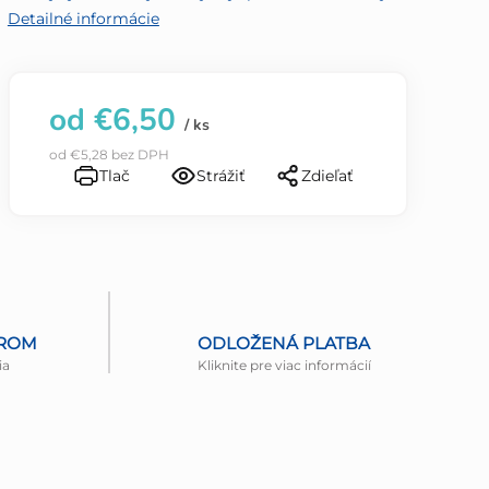
Detailné informácie
od
€6,50
/ ks
od
€5,28
bez DPH
Tlač
Strážiť
Zdieľať
EROM
ODLOŽENÁ PLATBA
ia
Kliknite pre viac informácií