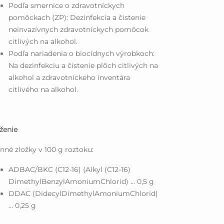
Podľa smernice o zdravotníckych
pomôckach (ZP): Dezinfekcia a čistenie
neinvazívnych zdravotníckych pomôcok
citlivých na alkohol.
Podľa nariadenia o biocídnych výrobkoch:
Na dezinfekciu a čistenie plôch citlivých na
alkohol a zdravotníckeho inventára
citlivého na alkohol.
ženie
nné zložky v 100 g roztoku:
ADBAC/BKC (C12-16) (Alkyl (C12-16)
DimethylBenzylAmoniumChlorid) ... 0,5 g
DDAC (DidecylDimethylAmoniumChlorid)
... 0,25 g