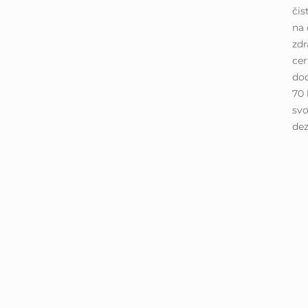
čis
na 
zdr
cer
dod
70 
sv
dez