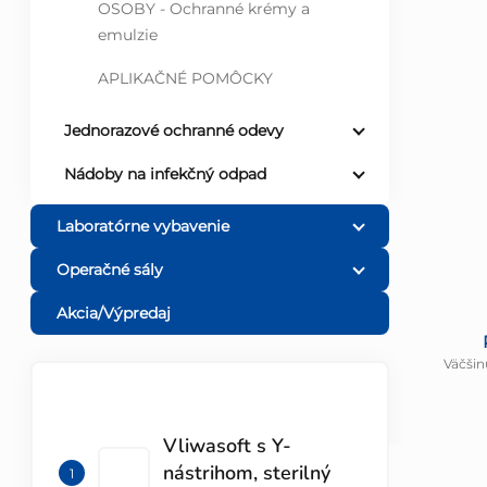
OSOBY - Ochranné krémy a
emulzie
APLIKAČNÉ POMÔCKY
Jednorazové ochranné odevy
Nádoby na infekčný odpad
Laboratórne vybavenie
Operačné sály
Akcia/Výpredaj
Väčšin
TOP 10 PRODUKTOV
Vliwasoft s Y-
nástrihom, sterilný