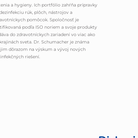
tenia a hygieny. Ich portfólio zahŕňa prípravky
dezinfekciu rúk, plôch, nástrojov a
avotníckych pomôcok. Spoločnosť je
tifikovaná podľa ISO noriem a svoje produkty
áva do zdravotníckych zariadení vo viac ako
krajinách sveta. Dr. Schumacher je známa
ojim dôrazom na výskum a vývoj nových
infekčných riešení.