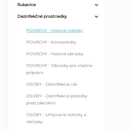
Rukavice
ý
Dezinfekčné prostriedky
p
POVRCHY - Hotové roztoky
a
POVRCHY - Koncentráty
n
POVRCHY - Hotové obrúsky
POVRCHY - Obrúsky pre vlastnú
e
prípravu
l
OSOBY - Dezinfekcia rúk
OSOBY - Dezinfekcia pokožky
pred zákrokmi
OSOBY - Umývacie roztoky a
obrúsky