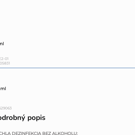
ml
E2-01
05831
 ml
629063
odrobný popis
CHLA DEZINFEKCIA BEZ ALKOHOLU: