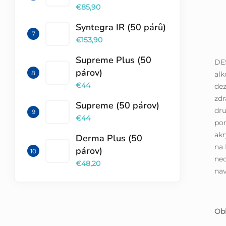
€85,90
Syntegra IR (50 párů)
€153,90
Supreme Plus (50
DE
párov)
alk
€44
dez
zd
Supreme (50 párov)
dru
€44
pom
akr
Derma Plus (50
na 
párov)
neo
€48,20
nav
Obl