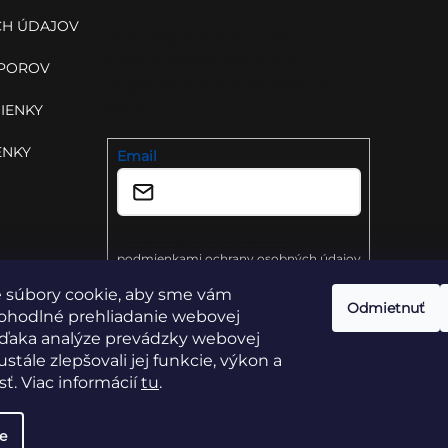
H ÚDAJOV
Vložte svoj e-mail a my Vám
budeme zasielať informácie o
SPOROV
nových produktoch na našom e-
IENKY
shope.
ENKY
Email
Vložením e-mailu súhlasíte s
podmienkami ochrany osobných údajov
 súbory cookie, aby sme vám
Prihlásiť sa
Odmietnuť
ohodlné prehliadanie webovej
vďaka analýze prevádzky webovej
stále zlepšovali jej funkcie, výkon a
ť. Viac informácií
tu
.
e