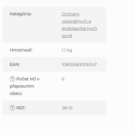
Kategória
:
Ochrany
vaginálnych a
endokavitárnych
sond
Hmotnosť
:
1.1 kg
EAN
:
10855683006347
?
Počet MJ v
6
přepravním
obalu
:
?
REF
:
38-01