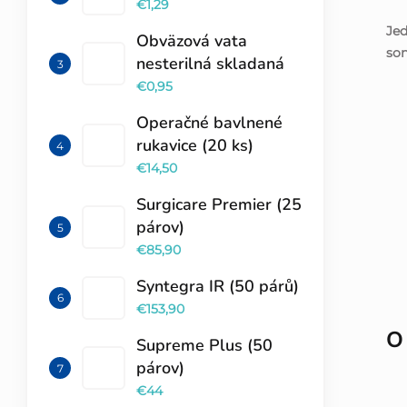
€1,29
Jed
Obväzová vata
son
nesterilná skladaná
€0,95
Operačné bavlnené
rukavice (20 ks)
€14,50
Surgicare Premier (25
párov)
€85,90
Syntegra IR (50 párů)
€153,90
O
Supreme Plus (50
párov)
€44