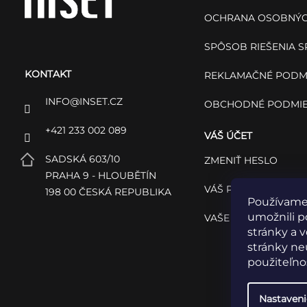
p
OCHRANA OSOBNÝC
ä
SPÔSOB RIEŠENIA 
KONTAKT
t
REKLAMAČNÉ PODM
INFO
@
INSET.CZ
OBCHODNÉ PODMI
i
+421 233 002 089
VÁŠ ÚČET
e
SADSKÁ 603/10
ZMENIŤ HESLO
PRAHA 9 - HLOUBĚTÍN
VÁŠ PROFIL
198 00 ČESKÁ REPUBLIKA
Používame
umožnili p
VAŠE OBJEDNÁVKY
stránky a 
stránky neu
použiteľnos
Nastaveni