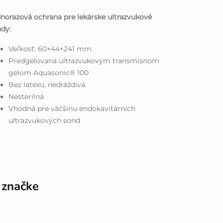
norazová ochrana pre lekárske ultrazvukové
dy:
Veľkosť: 60×44×241 mm
Predgelovaná ultrazvukovým transmisnom
gélom Aquasonic® 100
Bez latexu, nedráždivá
Nesterilná
Vhodná pre väčšinu endokavitárních
ultrazvukových sond
 značke