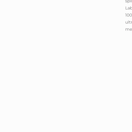
spĺ
Lab
100
ult
med