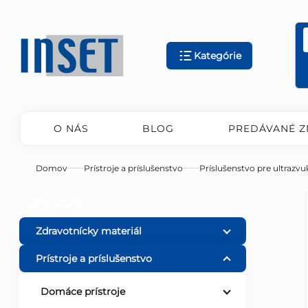
Prejsť
na
obsah
Kategórie
O NÁS
BLOG
PREDÁVANÉ Z
Domov
Prístroje a príslušenstvo
Príslušenstvo pre ultrazvu
B
Preskočiť
KATEGÓRIE
kategórie
o
Zdravotnícky materiál
Prístroje a príslušenstvo
č
Domáce prístroje
n