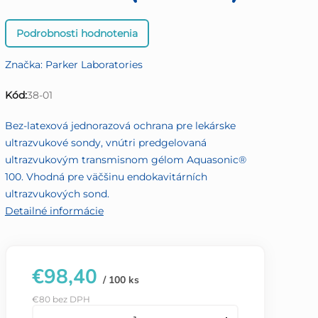
Priemerné
Podrobnosti hodnotenia
hodnotenie
produktu
Značka:
Parker Laboratories
je
0,0
Kód:
38-01
z
5
Bez-latexová jednorazová ochrana pre lekárske
hviezdičiek.
ultrazvukové sondy, vnútri predgelovaná
ultrazvukovým transmisnom gélom Aquasonic®
100. Vhodná pre väčšinu endokavitárních
ultrazvukových sond.
Detailné informácie
€98,40
/ 100 ks
€80 bez DPH