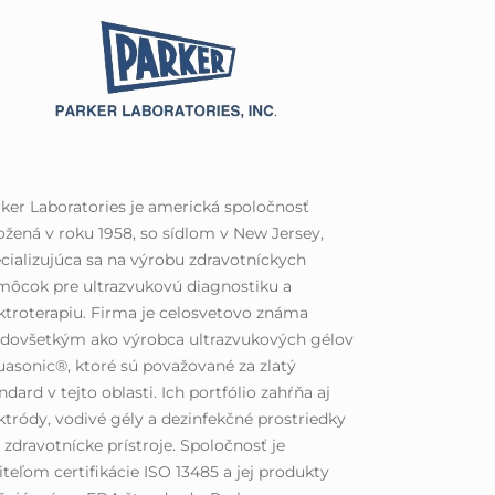
ker Laboratories je americká spoločnosť
ožená v roku 1958, so sídlom v New Jersey,
cializujúca sa na výrobu zdravotníckych
ôcok pre ultrazvukovú diagnostiku a
ktroterapiu. Firma je celosvetovo známa
edovšetkým ako výrobca ultrazvukových gélov
asonic®, ktoré sú považované za zlatý
ndard v tejto oblasti. Ich portfólio zahŕňa aj
ktródy, vodivé gély a dezinfekčné prostriedky
 zdravotnícke prístroje. Spoločnosť je
iteľom certifikácie ISO 13485 a jej produkty