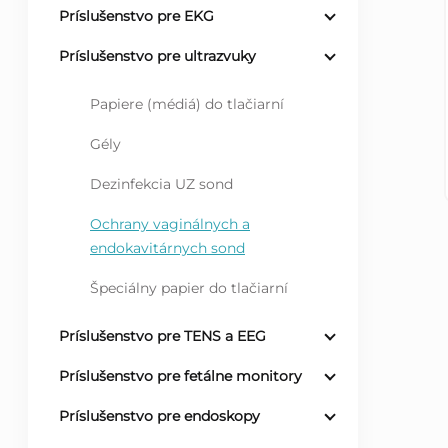
Príslušenstvo pre EKG
ý
Príslušenstvo pre ultrazvuky
p
Papiere (médiá) do tlačiarní
a
Gély
n
Dezinfekcia UZ sond
Ochrany vaginálnych a
e
endokavitárnych sond
l
Špeciálny papier do tlačiarní
Príslušenstvo pre TENS a EEG
Príslušenstvo pre fetálne monitory
Príslušenstvo pre endoskopy