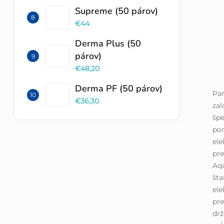
Supreme (50 párov)
€44
Derma Plus (50
párov)
€48,20
Derma PF (50 párov)
Par
€36,30
zal
špe
pom
ele
pr
Aqu
šta
ele
pre
drž