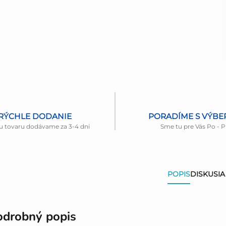
RÝCHLE DODANIE
PORADÍME S VÝB
u tovaru dodávame za 3-4 dni
Sme tu pre Vás Po - P
POPIS
DISKUSIA
odrobný popis