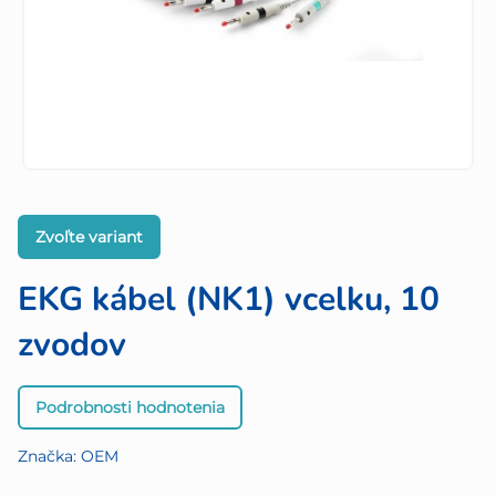
Zvoľte variant
EKG kábel (NK1) vcelku, 10
zvodov
Priemerné
Podrobnosti hodnotenia
hodnotenie
produktu
Značka:
OEM
je
0,0