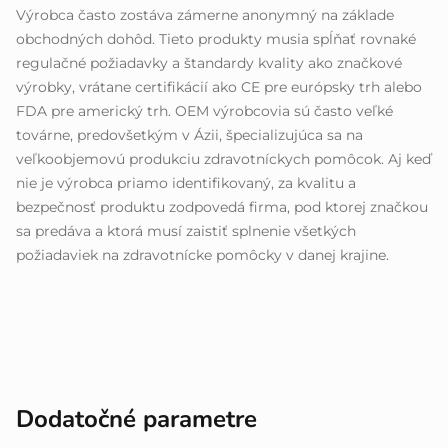
Výrobca často zostáva zámerne anonymný na základe
obchodných dohôd. Tieto produkty musia spĺňať rovnaké
regulačné požiadavky a štandardy kvality ako značkové
výrobky, vrátane certifikácií ako CE pre európsky trh alebo
FDA pre americký trh. OEM výrobcovia sú často veľké
továrne, predovšetkým v Ázii, špecializujúca sa na
veľkoobjemovú produkciu zdravotníckych pomôcok. Aj keď
nie je výrobca priamo identifikovaný, za kvalitu a
bezpečnosť produktu zodpovedá firma, pod ktorej značkou
sa predáva a ktorá musí zaistiť splnenie všetkých
požiadaviek na zdravotnícke pomôcky v danej krajine.
Dodatočné parametre