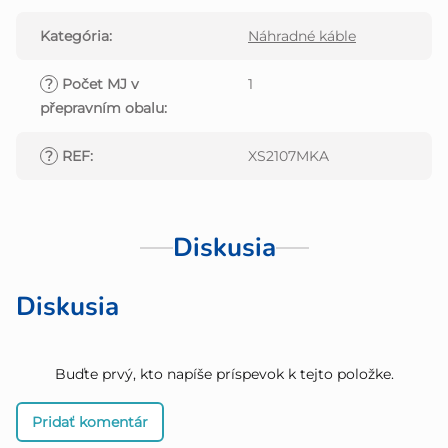
Kategória
:
Náhradné káble
?
Počet MJ v
1
přepravním obalu
:
?
REF
:
XS2107MKA
Diskusia
Diskusia
Buďte prvý, kto napíše príspevok k tejto položke.
Pridať komentár