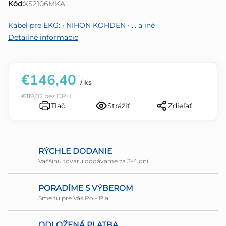
Kód:
XS2106MKA
z
5
Kábel pre EKG: • NIHON KOHDEN • ... a iné
hviezdičiek.
Detailné informácie
€146,40
/ ks
€119,02 bez DPH
Tlač
Strážiť
Zdieľať
RÝCHLE DODANIE
Väčšinu tovaru dodávame za 3-4 dni
PORADÍME S VÝBEROM
Sme tu pre Vás Po - Pia
ODLOŽENÁ PLATBA