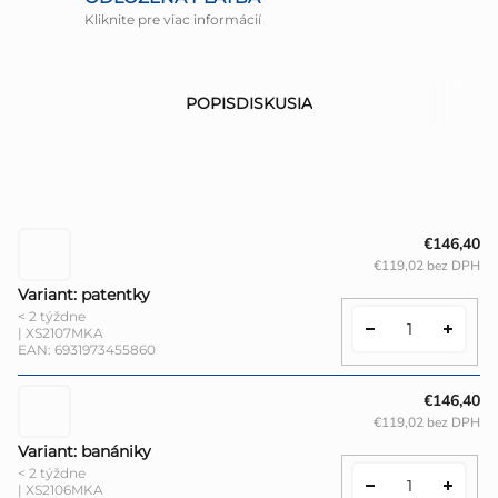
Kliknite pre viac informácií
POPIS
DISKUSIA
€146,40
€119,02 bez DPH
Variant: patentky
< 2 týždne
| XS2107MKA
EAN:
6931973455860
€146,40
€119,02 bez DPH
Variant: banániky
< 2 týždne
| XS2106MKA