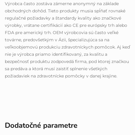
Výrobca často zostáva zámerne anonymný na základe
obchodných dohôd. Tieto produkty musia spĺňať rovnaké
regulačné požiadavky a štandardy kvality ako značkové
výrobky, vrátane certifikácií ako CE pre európsky trh alebo
FDA pre americký trh. OEM výrobcovia sú často veľké
továrne, predovšetkým v Ázii, špecializujúca sa na
veľkoobjemovú produkciu zdravotníckych pomôcok. Aj keď
nie je výrobca priamo identifikovaný, za kvalitu a
bezpečnosť produktu zodpovedá firma, pod ktorej značkou
sa predáva a ktorá musí zaistiť splnenie všetkých
požiadaviek na zdravotnícke pomôcky v danej krajine.
Dodatočné parametre