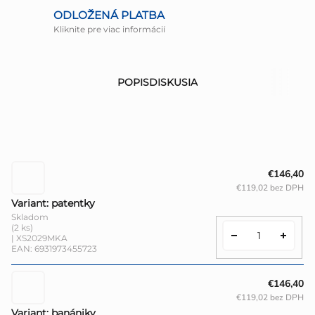
ODLOŽENÁ PLATBA
Kliknite pre viac informácií
POPIS
DISKUSIA
€146,40
€119,02 bez DPH
Variant: patentky
Skladom
(2 ks)
| XS2029MKA
EAN:
6931973455723
€146,40
€119,02 bez DPH
Variant: banániky