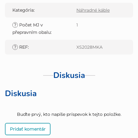
Kategória
:
Náhradné káble
?
Počet MJ v
1
přepravním obalu
:
?
REF
:
XS2028MKA
Diskusia
Diskusia
Buďte prvý, kto napíše príspevok k tejto položke.
Pridať komentár