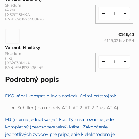
Skladom
(4 ks)
| XS2028MKA
EAN:
6931973408620
€146,40
€119,02 bez DPH
Variant: klieštiky
Skladom
(1 ks)
| XS2030MKA
EAN:
6931973436449
Podrobný popis
EKG kábel kompatibilný s nasledujúcimi prístrojmi:
Schiller (iba modely AT-1, AT-2, AT-2 Plus, AT-4)
MJ (merná jednotka) je 1 kus. Tým sa rozumie jeden
kompletný (nerozoberateľný) kábel. Zakončenie
jednotlivých zvodov pre pripojenie k elektródam je