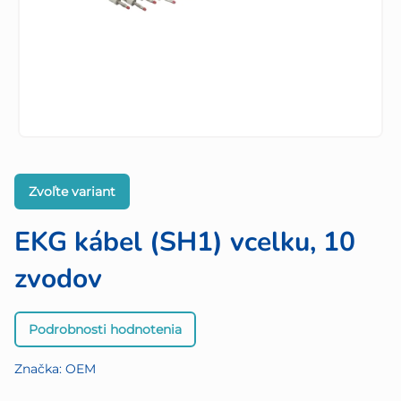
Zvoľte variant
EKG kábel (SH1) vcelku, 10
zvodov
Priemerné
Podrobnosti hodnotenia
hodnotenie
produktu
Značka:
OEM
je
0,0