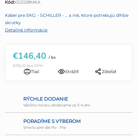
Kód:
XS2028MKA
z
5
Kábel pre EKG: • SCHILLER • ... a iné, ktoré potrebujú dlhšie
hviezdičiek.
skrutky
Detailné informácie
€146,40
/ ks
€119,02 bez DPH
Tlač
Strážiť
Zdieľať
RÝCHLE DODANIE
Väčšinu tovaru dodávame za 3-4 dni
PORADÍME S VÝBEROM
Sme tu pre Vás Po - Pia