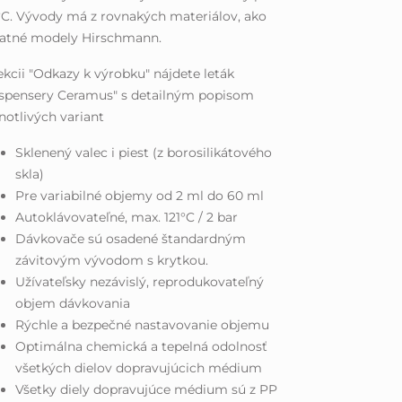
°C. Vývody má z rovnakých materiálov, ako
tatné modely Hirschmann.
ekcii "Odkazy k výrobku" nájdete leták
ispensery Ceramus" s detailným popisom
notlivých variant
Sklenený valec i piest (z borosilikátového
skla)
Pre variabilné objemy od 2 ml do 60 ml
Autoklávovateľné, max. 121°C / 2 bar
Dávkovače sú osadené štandardným
závitovým vývodom s krytkou.
Užívateľsky nezávislý, reprodukovateľný
objem dávkovania
Rýchle a bezpečné nastavovanie objemu
Optimálna chemická a tepelná odolnosť
všetkých dielov dopravujúcich médium
Všetky diely dopravujúce médium sú z PP