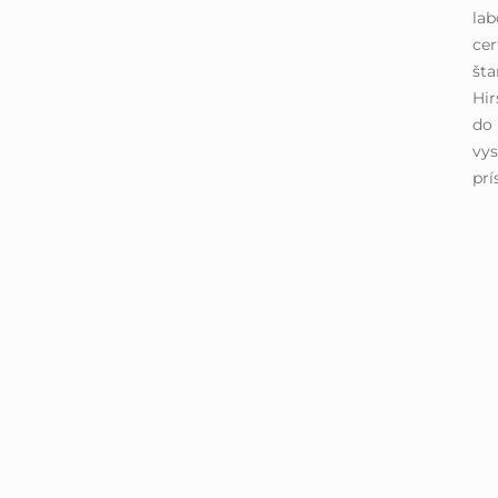
lab
cer
šta
Hir
do 
vys
prí