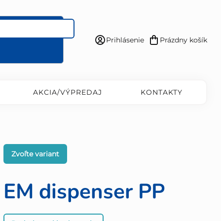
Prihlásenie
Prázdny košík
Nákupný
košík
AKCIA/VÝPREDAJ
KONTAKTY
Zvoľte variant
EM dispenser PP
Priemerné