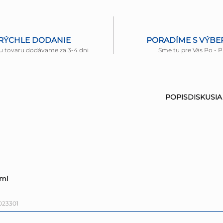
RÝCHLE DODANIE
PORADÍME S VÝB
u tovaru dodávame za 3-4 dni
Sme tu pre Vás Po - P
POPIS
DISKUSIA
 ml
023301