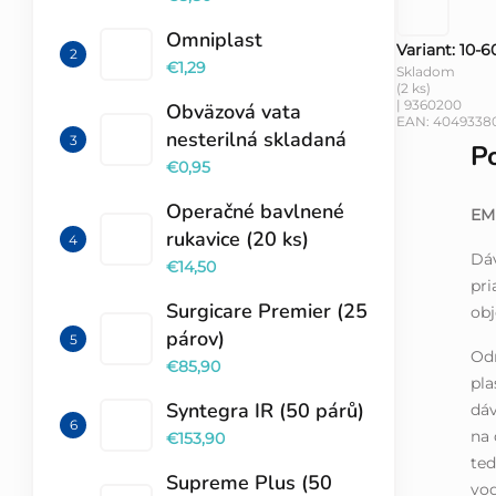
Omniplast
Variant: 10-6
€1,29
Skladom
(2 ks)
| 9360200
Obväzová vata
EAN:
4049338
nesterilná skladaná
P
€0,95
Operačné bavlnené
EM 
rukavice (20 ks)
Dáv
€14,50
pri
Surgicare Premier (25
ob
párov)
Odm
€85,90
pla
Syntegra IR (50 párů)
dáv
na 
€153,90
ted
Supreme Plus (50
vod