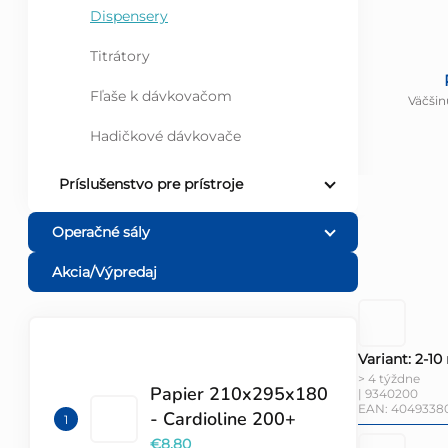
Dispensery
Titrátory
Fľaše k dávkovačom
Väčšin
Hadičkové dávkovače
Príslušenstvo pre prístroje
Operačné sály
Akcia/Výpredaj
Variant: 2-10
TOP 10 PRODUKTOV
> 4 týždne
Papier 210x295x180
| 9340200
EAN:
4049338
- Cardioline 200+
€8,80