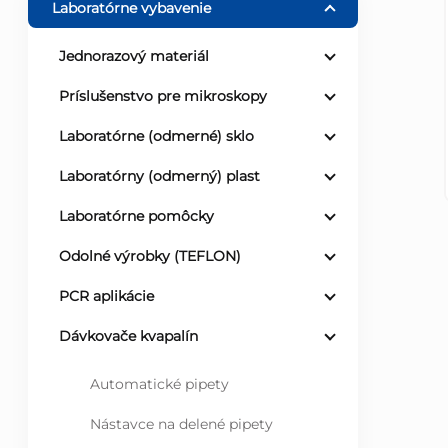
Laboratórne vybavenie
ý
Jednorazový materiál
p
Príslušenstvo pre mikroskopy
a
Laboratórne (odmerné) sklo
Laboratórny (odmerný) plast
n
Laboratórne pomôcky
e
Odolné výrobky (TEFLON)
l
PCR aplikácie
Dávkovače kvapalín
Automatické pipety
Nástavce na delené pipety