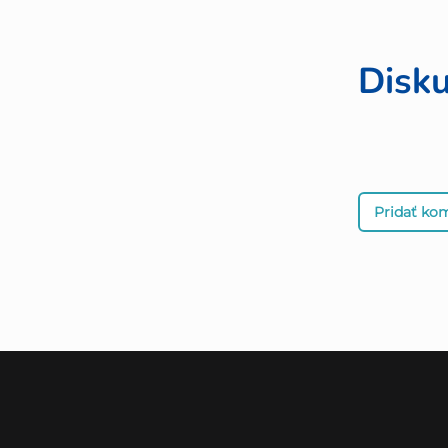
Disku
Pridať ko
Z