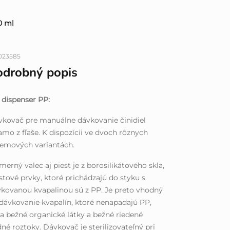
0 ml
023585
odrobný popis
dispenser PP:
kovač pre manuálne dávkovanie činidiel
amo z fľaše. K dispozícii ve dvoch rôznych
jemových variantách.
erný valec aj piest je z borosilikátového skla,
stové prvky, ktoré prichádzajú do styku s
kovanou kvapalinou sú z PP. Je preto vhodný
dávkovanie kvapalín, ktoré nenapadajú PP,
a bežné organické látky a bežné riedené
né roztoky. Dávkovač je sterilizovateľný pri