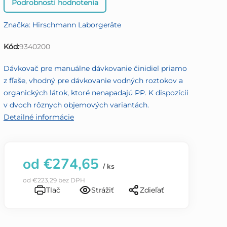
Podrobnosti hodnotenia
hodnotenie
produktu
Značka:
Hirschmann Laborgeräte
je
0,0
Kód:
9340200
z
5
Dávkovač pre manuálne dávkovanie činidiel priamo
hviezdičiek.
z fľaše, vhodný pre dávkovanie vodných roztokov a
organických látok, ktoré nenapadajú PP. K dispozícii
v dvoch rôznych objemových variantách.
Detailné informácie
od
€274,65
/ ks
od
€223,29
bez DPH
Tlač
Strážiť
Zdieľať