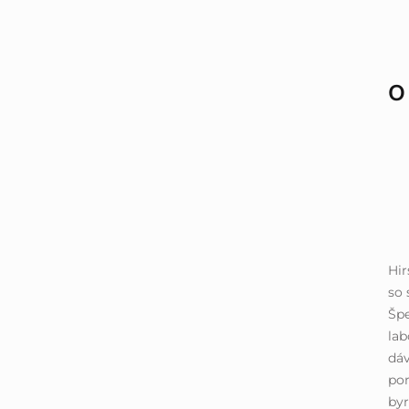
O
Hi
so 
Špe
lab
dáv
por
byr