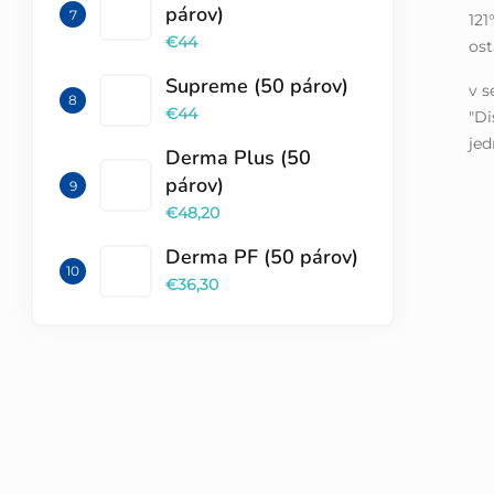
párov)
121
€44
os
Supreme (50 párov)
v s
€44
"D
jed
Derma Plus (50
párov)
€48,20
Derma PF (50 párov)
€36,30