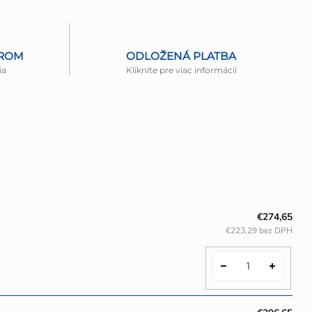
EROM
ODLOŽENÁ PLATBA
ia
Kliknite pre viac informácií
€274,65
€223,29 bez DPH