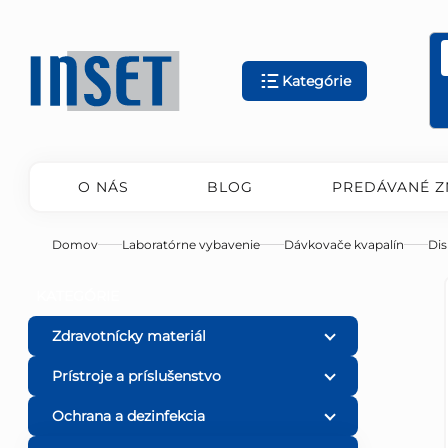
Prejsť
na
obsah
Kategórie
O NÁS
BLOG
PREDÁVANÉ Z
Domov
Laboratórne vybavenie
Dávkovače kvapalín
Di
B
Preskočiť
KATEGÓRIE
kategórie
o
Zdravotnícky materiál
Prístroje a príslušenstvo
č
Ochrana a dezinfekcia
n