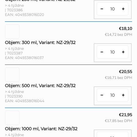
> 4 týždne
| 7023386
EAN:
4049338016020
€18,10
€14,72 bez DPH
Objem: 300 ml, Variant: NZ-29/32
> 4 týždne
| 7023387
EAN:
4049338016037
€20,55
€16,71 bez DPH
Objem: 500 ml, Variant: NZ-29/32
> 4 týždne
| 7023390
EAN:
4049338016044
€21,95
€17,85 bez DPH
Objem: 1000 ml, Variant: NZ-29/32
> 4 týždne