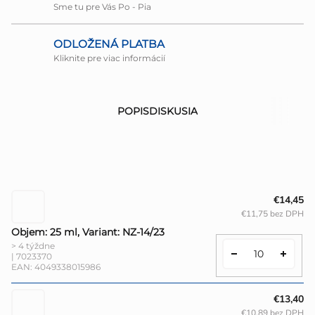
Sme tu pre Vás Po - Pia
ODLOŽENÁ PLATBA
Kliknite pre viac informácií
POPIS
DISKUSIA
€14,45
€11,75 bez DPH
Objem: 25 ml, Variant: NZ-14/23
> 4 týždne
| 7023370
EAN:
4049338015986
€13,40
€10,89 bez DPH