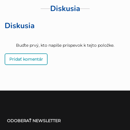
Diskusia
Diskusia
Buďte prvý, kto napíše príspevok k tejto položke.
Pridať komentár
Z
á
ODOBERAŤ NEWSLETTER
p