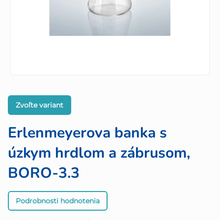
Zvoľte variant
Erlenmeyerova banka s
úzkym hrdlom a zábrusom,
BORO-3.3
Priemerné
Podrobnosti hodnotenia
hodnotenie
produktu