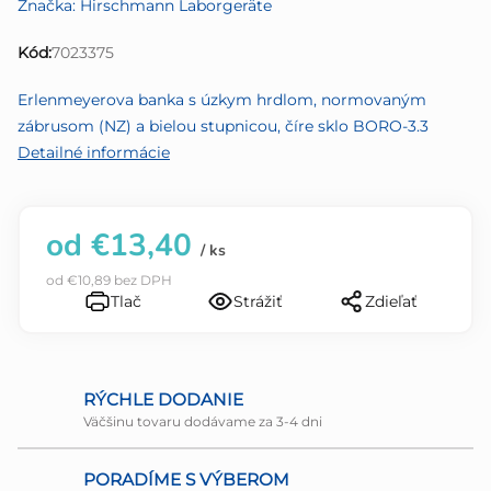
Značka:
Hirschmann Laborgeräte
je
0,0
Kód:
7023375
z
5
Erlenmeyerova banka s úzkym hrdlom, normovaným
hviezdičiek.
zábrusom (NZ) a bielou stupnicou, číre sklo BORO-3.3
Detailné informácie
od
€13,40
/ ks
od
€10,89
bez DPH
Tlač
Strážiť
Zdieľať
RÝCHLE DODANIE
Väčšinu tovaru dodávame za 3-4 dni
PORADÍME S VÝBEROM