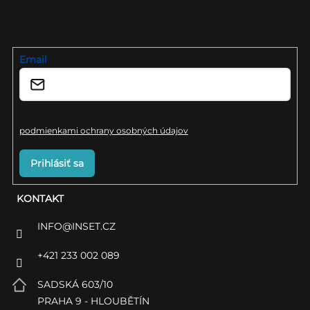
ä
Vložte svoj e-mail a my Vám budeme zasielať informácie o
nových produktoch na našom e-shope.
t
i
Email
e
Vložením e-mailu súhlasíte s
podmienkami ochrany osobných údajov
Prihlásiť sa
KONTAKT
INFO
@
INSET.CZ
+421 233 002 089
SADSKÁ 603/10
PRAHA 9 - HLOUBĚTÍN