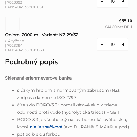
| 7023393
EAN:
4049338016051
€55,10
€44,80 bez DPH
Objem: 2000 ml, Variant: NZ-29/32
> 4 týždne
| 7023394
EAN:
4049338016068
Podrobný popis
Sklenená erlenmeyerova banka:
s úzkym hrdlom a normovaným zábrusom (NZ),
zodpovedá norme ISO 4797
číre sklo BORO-3.3 : borosilkátové sklo v triede
odolnosti proti vode (hydrolytická trieda) HGB:1
BORO-3.3 je všeobecný názov borosilkátového skla,
ktoré
nie je značkové
(ako DURAN®, SIMAX®, a pod.)
potlač bielou farbou