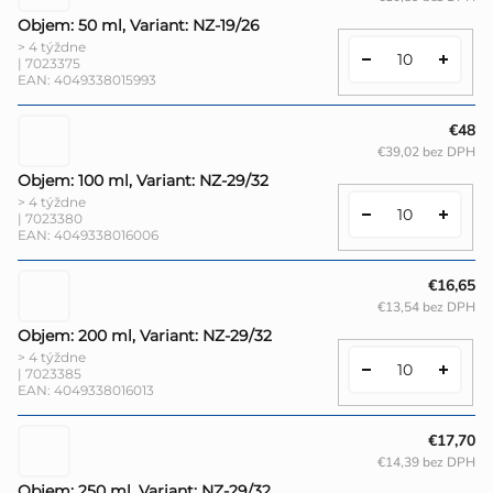
Objem: 50 ml, Variant: NZ-19/26
> 4 týždne
| 7023375
EAN:
4049338015993
€48
€39,02 bez DPH
Objem: 100 ml, Variant: NZ-29/32
> 4 týždne
| 7023380
EAN:
4049338016006
€16,65
€13,54 bez DPH
Objem: 200 ml, Variant: NZ-29/32
> 4 týždne
| 7023385
EAN:
4049338016013
€17,70
€14,39 bez DPH
Objem: 250 ml, Variant: NZ-29/32