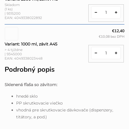
Skladom
(1 ks)
| 9315200
EAN:
4049338022892
€12,40
€10,08 bez DPH
Variant: 1000 ml, závit A45
> 4 týždne
| 9345000
EAN:
4049338023448
Podrobný popis
Sklenená fľaša so závitom:
hnedé sklo
PP skrutkovacie viečko
vhodná pre skrutkovacie dávkovače (dispenzery,
titátory, a pod.)