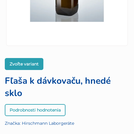
Zvoľte variant
Fľaša k dávkovaču, hnedé
sklo
Priemerné
Podrobnosti hodnotenia
hodnotenie
produktu
Značka:
Hirschmann Laborgeräte
je
0,0