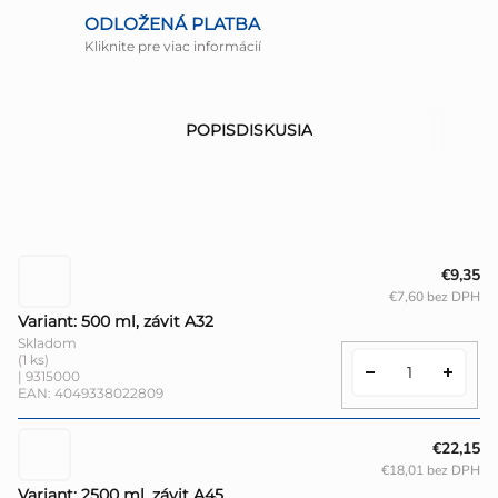
ODLOŽENÁ PLATBA
Kliknite pre viac informácií
POPIS
DISKUSIA
€9,35
€7,60 bez DPH
Variant: 500 ml, závit A32
Skladom
(1 ks)
| 9315000
EAN:
4049338022809
€22,15
€18,01 bez DPH
Variant: 2500 ml, závit A45