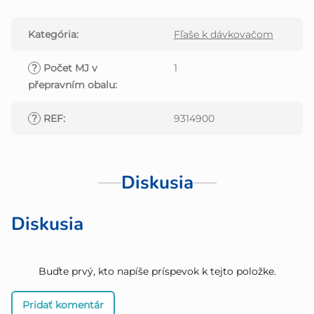
Kategória
:
Fľaše k dávkovačom
?
Počet MJ v
1
přepravním obalu
:
?
REF
:
9314900
Diskusia
Diskusia
Buďte prvý, kto napíše príspevok k tejto položke.
Pridať komentár