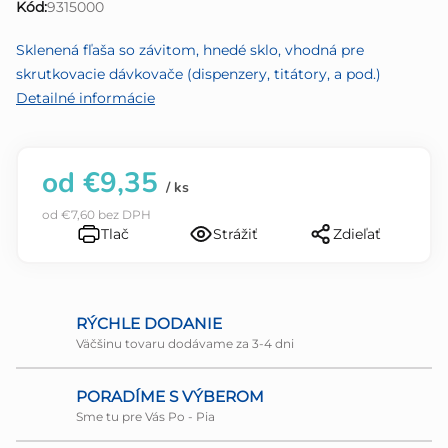
Kód:
9315000
z
5
Sklenená fľaša so závitom, hnedé sklo, vhodná pre
hviezdičiek.
skrutkovacie dávkovače (dispenzery, titátory, a pod.)
Detailné informácie
od
€9,35
/ ks
od
€7,60
bez DPH
Tlač
Strážiť
Zdieľať
RÝCHLE DODANIE
Väčšinu tovaru dodávame za 3-4 dni
PORADÍME S VÝBEROM
Sme tu pre Vás Po - Pia