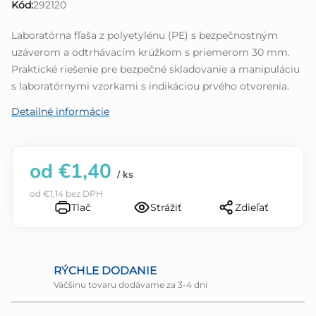
Kód:
292120
z
5
Laboratórna fľaša z polyetylénu (PE) s bezpečnostným
hviezdičiek.
uzáverom a odtrhávacím krúžkom s priemerom 30 mm.
Praktické riešenie pre bezpečné skladovanie a manipuláciu
s laboratórnymi vzorkami s indikáciou prvého otvorenia.
Detailné informácie
od
€1,40
/ ks
od
€1,14
bez DPH
Tlač
Strážiť
Zdieľať
RÝCHLE DODANIE
Väčšinu tovaru dodávame za 3-4 dni