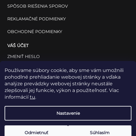
SPÔSOB RIEŠENIA SPOROV
REKLAMAČNÉ PODMIENKY
OBCHODNÉ PODMIENKY
VÁŠ ÚČET
ZMENIŤ HESLO
VÁŠ PROFIL
Používame súbory cookie, aby sme vám umožnili
pohodlné prehliadanie webovej stránky a vďaka
VAŠE OBJEDNÁVKY
analýze prevádzky webovej stránky neustále
zlepšovali jej funkcie, výkon a použiteľnosť. Viac
informácií
tu
.
Nastavenie
Odmietnuť
Súhlasím
Copyright 2026
INSET: Med & Lab
Všetky práva vyhradené.