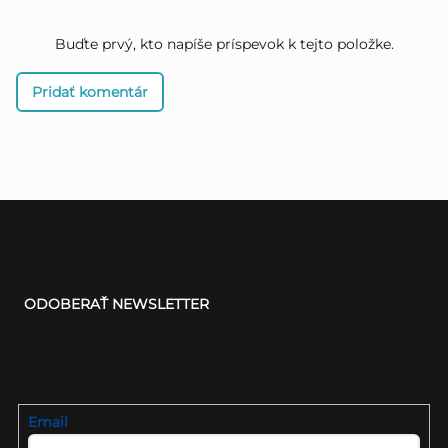
Buďte prvý, kto napíše príspevok k tejto položke.
Pridať komentár
Z
á
ODOBERAŤ NEWSLETTER
p
ä
Vložte svoj e-mail a my Vám budeme zasielať informácie o
nových produktoch na našom e-shope.
t
i
Email