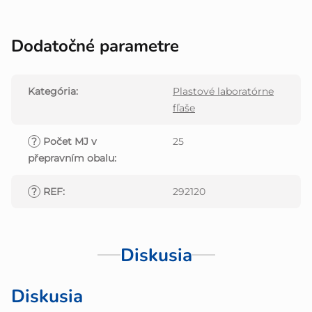
Dodatočné parametre
Kategória
:
Plastové laboratórne
fľaše
?
Počet MJ v
25
přepravním obalu
:
?
REF
:
292120
Diskusia
Diskusia