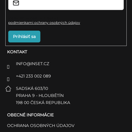
e
Vložením e-mailu súhlasíte s
podmienkami ochrany osobných údajov
Prihlásiť sa
KONTAKT
INFO
@
INSET.CZ
+421 233 002 089
SADSKÁ 603/10
PRAHA 9 - HLOUBĚTÍN
198 00 ČESKÁ REPUBLIKA
OBECNÉ INFORMÁCIE
OCHRANA OSOBNÝCH ÚDAJOV