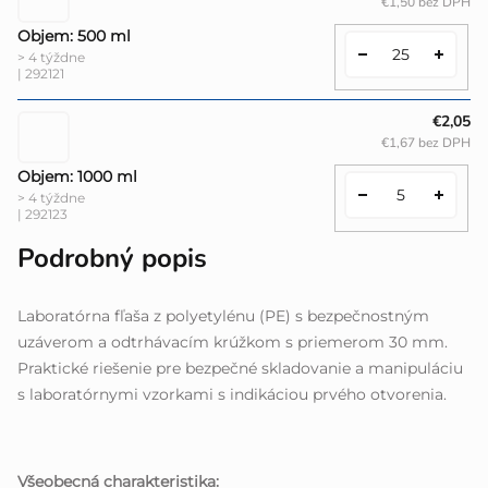
€1,50 bez DPH
Objem: 500 ml
> 4 týždne
| 292121
€2,05
€1,67 bez DPH
Objem: 1000 ml
> 4 týždne
| 292123
Podrobný popis
Laboratórna fľaša z polyetylénu (PE) s bezpečnostným
uzáverom a odtrhávacím krúžkom s priemerom 30 mm.
Praktické riešenie pre bezpečné skladovanie a manipuláciu
s laboratórnymi vzorkami s indikáciou prvého otvorenia.
Všeobecná charakteristika: