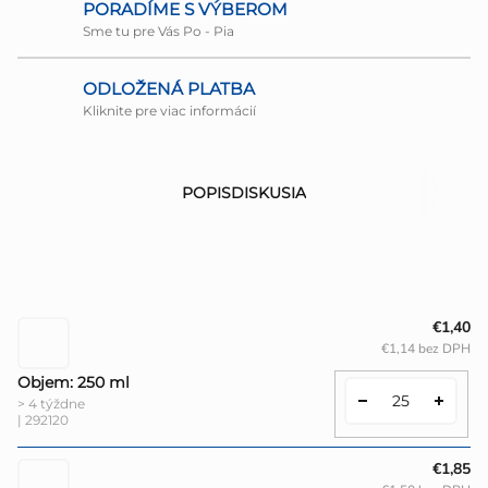
PORADÍME S VÝBEROM
Sme tu pre Vás Po - Pia
ODLOŽENÁ PLATBA
Kliknite pre viac informácií
POPIS
DISKUSIA
€1,40
€1,14 bez DPH
Objem: 250 ml
> 4 týždne
| 292120
€1,85