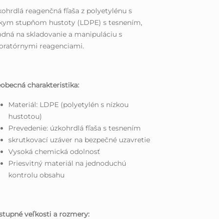
ohrdlá reagenčná fľaša z polyetylénu s
zkym stupňom hustoty (LDPE) s tesnením,
dná na skladovanie a manipuláciu s
oratórnymi reagenciami.
obecná charakteristika:
Materiál: LDPE (polyetylén s nízkou
hustotou)
Prevedenie: úzkohrdlá fľaša s tesnením
skrutkovací uzáver na bezpečné uzavretie
Vysoká chemická odolnosť
Priesvitný materiál na jednoduchú
kontrolu obsahu
tupné veľkosti a rozmery: