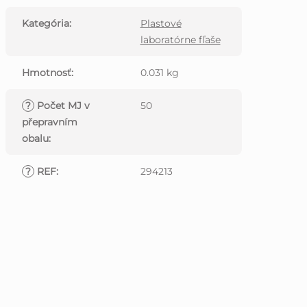
Kategória
:
Plastové
laboratórne fľaše
Hmotnosť
:
0.031 kg
?
Počet MJ v
50
přepravním
obalu
:
?
REF
:
294213