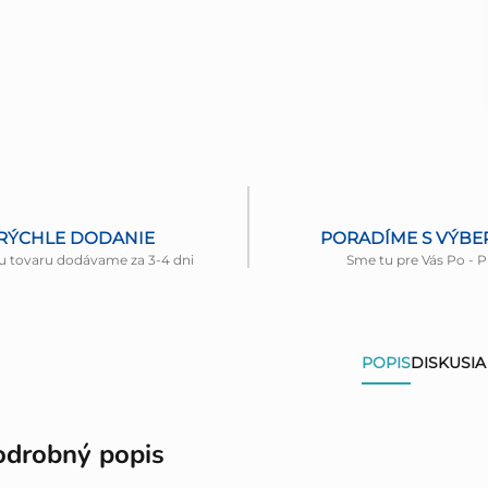
RÝCHLE DODANIE
PORADÍME S VÝB
u tovaru dodávame za 3-4 dni
Sme tu pre Vás Po - P
POPIS
DISKUSIA
odrobný popis