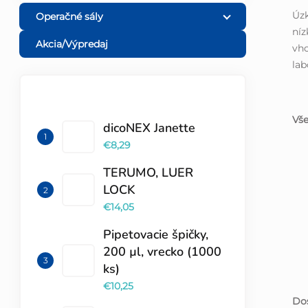
Úzk
Operačné sály
ní
Akcia/Výpredaj
vho
lab
TOP 10 PRODUKTOV
Vše
dicoNEX Janette
€8,29
TERUMO, LUER
LOCK
€14,05
Pipetovacie špičky,
200 µl, vrecko (1000
ks)
€10,25
Dos