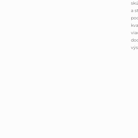
skú
a s
pod
kva
via
dod
výs