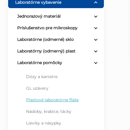
Laboratórne vybavenie
ý
Jednorazový materiál
p
Príslušenstvo pre mikroskopy
a
Laboratórne (odmerné) sklo
Laboratórny (odmerný) plast
n
Laboratórne pomôcky
e
Dózy a kanistre
l
GL uzávery
Plastové laboratórne fľaše
Nádoby, krabice, tácky
Lieviky a násypky