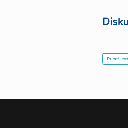
Disku
Pridať ko
Z