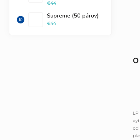
€44
Supreme (50 párov)
€44
O
LP 
vyb
od 
pla