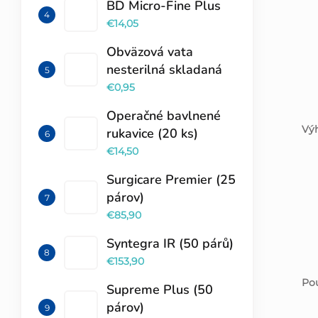
BD Micro-Fine Plus
€14,05
Obväzová vata
nesterilná skladaná
€0,95
Operačné bavlnené
Vý
rukavice (20 ks)
€14,50
Surgicare Premier (25
párov)
€85,90
Syntegra IR (50 párů)
€153,90
Pou
Supreme Plus (50
párov)