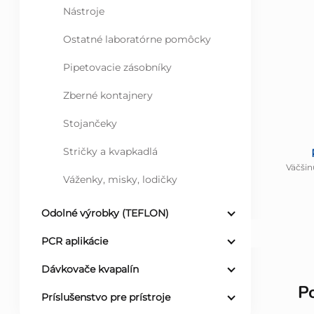
Nástroje
Ostatné laboratórne pomôcky
Pipetovacie zásobníky
Zberné kontajnery
Stojančeky
Stričky a kvapkadlá
Väčšin
Váženky, misky, lodičky
Odolné výrobky (TEFLON)
PCR aplikácie
Dávkovače kvapalín
P
Príslušenstvo pre prístroje