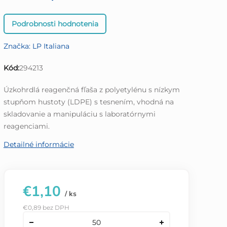
Priemerné
Podrobnosti hodnotenia
hodnotenie
produktu
Značka:
LP Italiana
je
0,0
Kód:
294213
z
5
Úzkohrdlá reagenčná fľaša z polyetylénu s nízkym
hviezdičiek.
stupňom hustoty (LDPE) s tesnením, vhodná na
skladovanie a manipuláciu s laboratórnymi
reagenciami.
Detailné informácie
€1,10
/ ks
€0,89 bez DPH