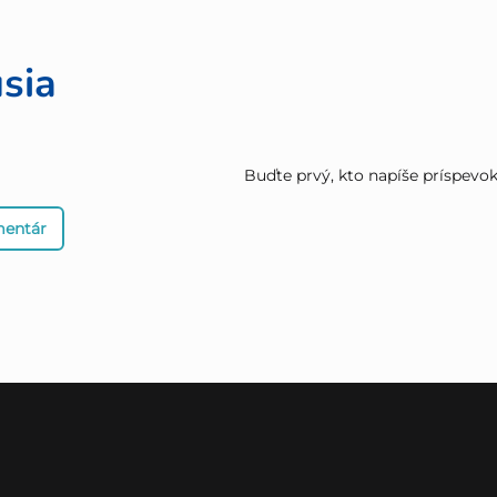
sia
Buďte prvý, kto napíše príspevok 
mentár