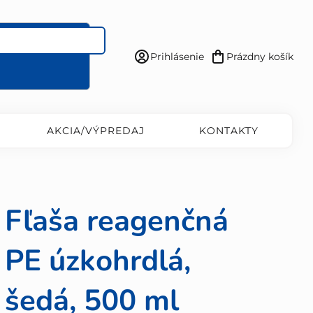
Prihlásenie
Prázdny košík
Nákupný
košík
AKCIA/VÝPREDAJ
KONTAKTY
Fľaša reagenčná
PE úzkohrdlá,
šedá, 500 ml