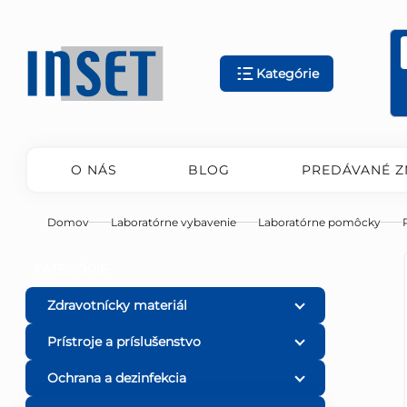
Prejsť
na
obsah
Kategórie
O NÁS
BLOG
PREDÁVANÉ Z
Domov
Laboratórne vybavenie
Laboratórne pomôcky
B
Preskočiť
KATEGÓRIE
kategórie
o
Zdravotnícky materiál
Prístroje a príslušenstvo
č
Ochrana a dezinfekcia
n