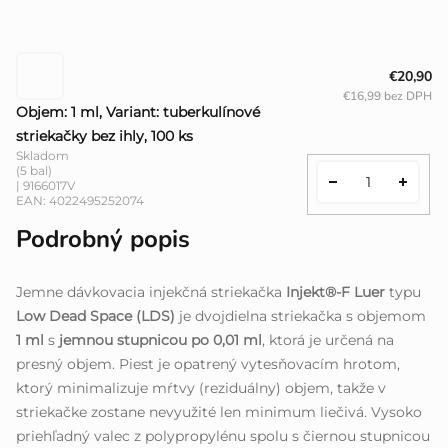
€20,90
€16,99 bez DPH
Objem: 1 ml, Variant: tuberkulínové
striekačky bez ihly, 100 ks
Skladom
(5 bal)
| 9166017V
EAN:
4022495252074
Podrobný popis
Jemne dávkovacia injekčná striekačka
Injekt®-F Luer
typu
Low Dead Space (LDS)
je dvojdielna striekačka s objemom
1 ml
s
jemnou stupnicou po 0,01 ml
, ktorá je určená na
presný objem. Piest je opatrený vytesňovacím hrotom,
ktorý minimalizuje mŕtvy (reziduálny) objem, takže v
striekačke zostane nevyužité len minimum liečivá. Vysoko
priehľadný valec z polypropylénu spolu s čiernou stupnicou