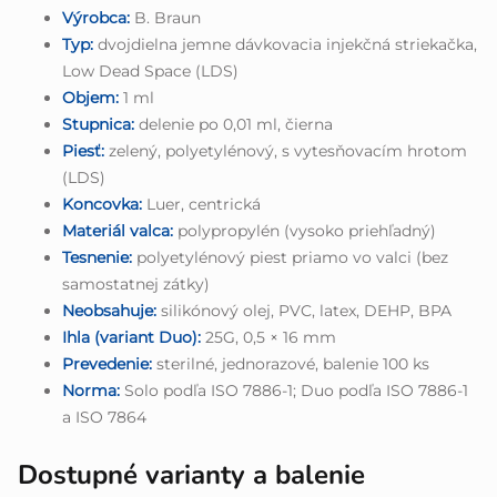
Výrobca:
B. Braun
Typ:
dvojdielna jemne dávkovacia injekčná striekačka,
Low Dead Space (LDS)
Objem:
1 ml
Stupnica:
delenie po 0,01 ml, čierna
Piesť:
zelený, polyetylénový, s vytesňovacím hrotom
(LDS)
Koncovka:
Luer, centrická
Materiál valca:
polypropylén (vysoko priehľadný)
Tesnenie:
polyetylénový piest priamo vo valci (bez
samostatnej zátky)
Neobsahuje:
silikónový olej, PVC, latex, DEHP, BPA
Ihla (variant Duo):
25G, 0,5 × 16 mm
Prevedenie:
sterilné, jednorazové, balenie 100 ks
Norma:
Solo podľa ISO 7886-1; Duo podľa ISO 7886-1
a ISO 7864
Dostupné varianty a balenie