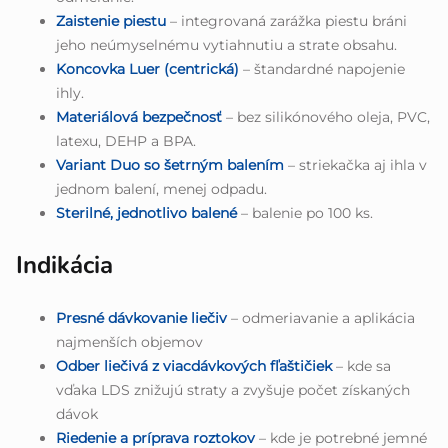
Zaistenie piestu
– integrovaná zarážka piestu bráni
jeho neúmyselnému vytiahnutiu a strate obsahu.
Koncovka Luer (centrická)
– štandardné napojenie
ihly.
Materiálová bezpečnosť
– bez silikónového oleja, PVC,
latexu, DEHP a BPA.
Variant Duo so šetrným balením
– striekačka aj ihla v
jednom balení, menej odpadu.
Sterilné, jednotlivo balené
– balenie po 100 ks.
Indikácia
Presné dávkovanie liečiv
– odmeriavanie a aplikácia
najmenších objemov
Odber liečivá z viacdávkových fľaštičiek
– kde sa
vďaka LDS znižujú straty a zvyšuje počet získaných
dávok
Riedenie a príprava roztokov
– kde je potrebné jemné