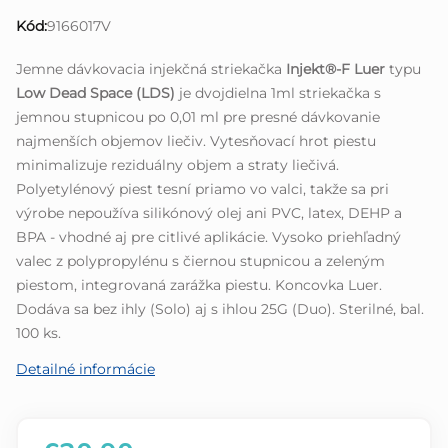
0,0
Kód:
9166017V
z
5
Jemne dávkovacia injekčná striekačka
Injekt®-F Luer
typu
hviezdičiek.
Low Dead Space (LDS)
je dvojdielna 1ml striekačka s
jemnou stupnicou po 0,01 ml pre presné dávkovanie
najmenších objemov liečiv. Vytesňovací hrot piestu
minimalizuje reziduálny objem a straty liečivá.
Polyetylénový piest tesní priamo vo valci, takže sa pri
výrobe nepoužíva silikónový olej ani PVC, latex, DEHP a
BPA - vhodné aj pre citlivé aplikácie. Vysoko priehľadný
valec z polypropylénu s čiernou stupnicou a zeleným
piestom, integrovaná zarážka piestu. Koncovka Luer.
Dodáva sa bez ihly (Solo) aj s ihlou 25G (Duo). Sterilné, bal.
100 ks.
Detailné informácie