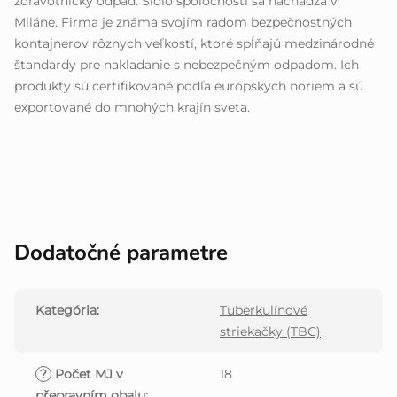
zdravotnícky odpad. Sídlo spoločnosti sa nachádza v
Miláne. Firma je známa svojím radom bezpečnostných
kontajnerov rôznych veľkostí, ktoré spĺňajú medzinárodné
štandardy pre nakladanie s nebezpečným odpadom. Ich
produkty sú certifikované podľa európskych noriem a sú
exportované do mnohých krajín sveta.
Dodatočné parametre
Kategória
:
Tuberkulínové
striekačky (TBC)
?
Počet MJ v
18
přepravním obalu
: