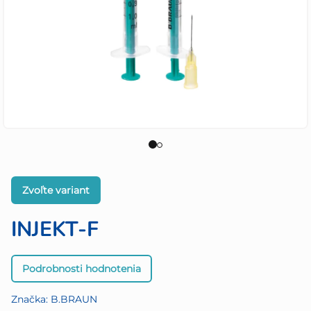
Zvoľte variant
INJEKT-F
Priemerné
Podrobnosti hodnotenia
hodnotenie
produktu
Značka:
B.BRAUN
je