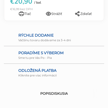
€20,90
/ bal
€16,99 bez DPH
Tlač
Strážiť
Zdieľať
RÝCHLE DODANIE
Väčšinu tovaru dodávame za 3-4 dni
PORADÍME S VÝBEROM
Sme tu pre Vás Po - Pia
ODLOŽENÁ PLATBA
Kliknite pre viac informácií
POPIS
DISKUSIA