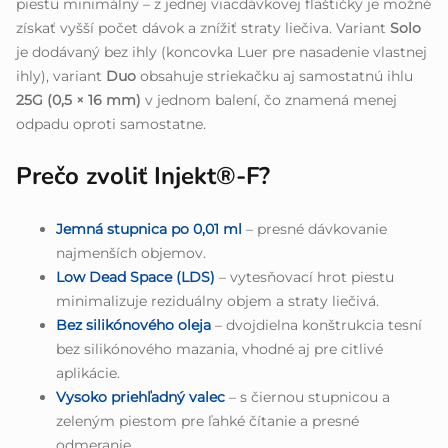
piestu minimálny – z jednej viacdávkovej fľaštičky je možné
získať vyšší počet dávok a znížiť straty liečiva. Variant
Solo
je dodávaný bez ihly (koncovka Luer pre nasadenie vlastnej
ihly), variant
Duo
obsahuje striekačku aj samostatnú ihlu
25G (0,5 × 16 mm)
v jednom balení, čo znamená menej
odpadu oproti samostatne.
Prečo zvoliť Injekt®-F?
Jemná stupnica po 0,01 ml
– presné dávkovanie
najmenších objemov.
Low Dead Space (LDS)
– vytesňovací hrot piestu
minimalizuje reziduálny objem a straty liečivá.
Bez silikónového oleja
– dvojdielna konštrukcia tesní
bez silikónového mazania, vhodné aj pre citlivé
aplikácie.
Vysoko priehľadný valec
– s čiernou stupnicou a
zeleným piestom pre ľahké čítanie a presné
odmeranie.