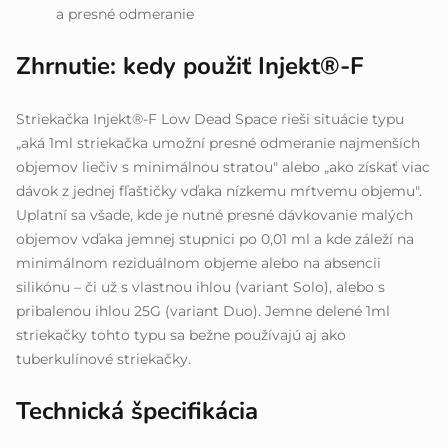
a presné odmeranie
Zhrnutie: kedy použiť Injekt®-F
Striekačka Injekt®-F Low Dead Space rieši situácie typu
„aká 1ml striekačka umožní presné odmeranie najmenších
objemov liečiv s minimálnou stratou" alebo „ako získať viac
dávok z jednej fľaštičky vďaka nízkemu mŕtvemu objemu".
Uplatní sa všade, kde je nutné presné dávkovanie malých
objemov vďaka jemnej stupnici po 0,01 ml a kde záleží na
minimálnom reziduálnom objeme alebo na absencii
silikónu – či už s vlastnou ihlou (variant Solo), alebo s
pribalenou ihlou 25G (variant Duo). Jemne delené 1ml
striekačky tohto typu sa bežne používajú aj ako
tuberkulínové striekačky.
Technická špecifikácia