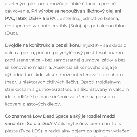
a zeleným piestom umožňuje ľahké čítanie a presné
dávkovanie.
Pri výrobe sa nepoužíva silikónový olej ani
PVC, latex, DEHP a BPA.
Je sterilná, jednotlivo balená,
dostupná vo variante bez ihly (Solo) aj s pribalenou ihlou
(Duo).
Dvojdielna konštrukcia bez silikónu:
Injekt®-F sa skladá z
valca a piestu, pričom polyetylénový piest tesní priamo
proti stene valca – bez samostatnej gumovej zátky a bez
silikónového mazania. Absencia silikónového oleja je
výhodou tam, kde silikón môže interferovať s obsahom
(napr. u niektorých citlivých liečiv). Oproti trojdielnym
striekačkám s gumovou zátkou a silikonizovaným valcom
ide o odlišné tesniace riešenie založené na presnom
lícovaní plastových dielov.
Čo znamená Low Dead Space a aký je rozdiel medzi
variantmi Solo a Duo?
Vďaka vytesňovaciemu hrotu na
pieste (Type LDS) je reziduálny objem po úplnom vytlačení