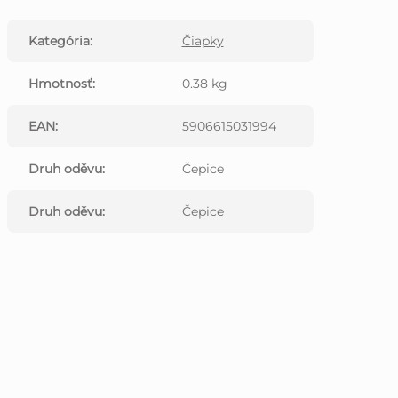
Kategória
:
Čiapky
Hmotnosť
:
0.38 kg
EAN
:
5906615031994
Druh oděvu
:
Čepice
Druh oděvu
:
Čepice