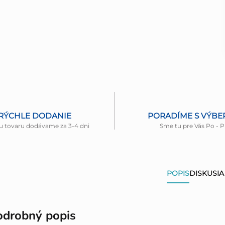
RÝCHLE DODANIE
PORADÍME S VÝB
u tovaru dodávame za 3-4 dni
Sme tu pre Vás Po - P
POPIS
DISKUSIA
odrobný popis