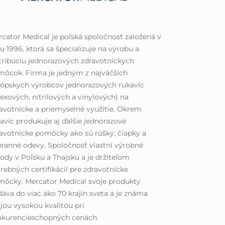
cator Medical je poľská spoločnosť založená v
u 1996, ktorá sa špecializuje na výrobu a
tribúciu jednorazových zdravotníckych
ôcok. Firma je jedným z najväčších
ópskych výrobcov jednorazových rukavíc
texových, nitrilových a vinylových) na
avotnícke a priemyselné využitie. Okrem
avíc produkuje aj ďalšie jednorazové
avotnícke pomôcky ako sú rúšky, čiapky a
ranné odevy. Spoločnosť vlastní výrobné
ody v Poľsku a Thajsku a je držiteľom
rebných certifikácií pre zdravotnícke
ôcky. Mercator Medical svoje produkty
áva do viac ako 70 krajín sveta a je známa
jou vysokou kvalitou pri
nkurencieschopných cenách.