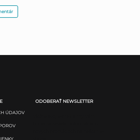
mentár
E
ODOBERAŤ NEWSLETTER
H ÚDAJOV
Vložte svoj e-mail a my Vám
budeme zasielať informácie o
SPOROV
nových produktoch na našom e-
IENKY
shope.