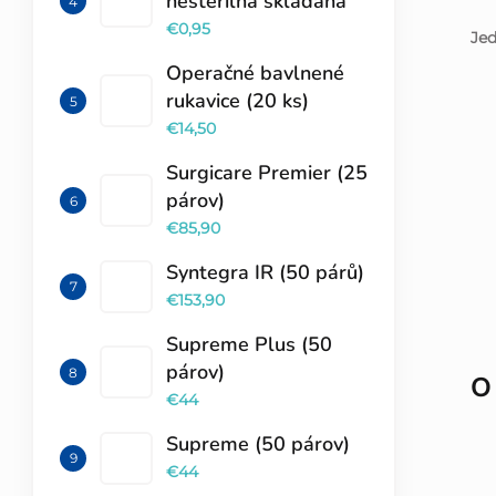
nesterilná skladaná
€0,95
Je
Operačné bavlnené
rukavice (20 ks)
€14,50
Surgicare Premier (25
párov)
€85,90
Syntegra IR (50 párů)
€153,90
Supreme Plus (50
párov)
O
€44
Supreme (50 párov)
€44