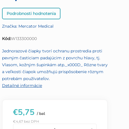
Priemerné
Podrobnosti hodnotenia
hodnotenie
produktu
Značka:
Mercator Medical
je
0,0
Kód:
W133300000
z
5
Jednorazové čiapky tvorí ochranu prostredia proti
hviezdičiek.
pevným časticiam padajúcim z povrchu hlavy, tj.
Vlasom, kožným šupinkám atp._x000D_ Rôzne tvary
a veľkosti čiapok umožňujú prispôsobenie rôznym
potrebám používateľov.
Detailné informácie
€5,75
/ bal
€4,67 bez DPH