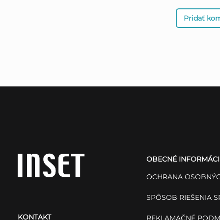
Pridať ko
Z
á
OBECNÉ INFORMÁCI
p
OCHRANA OSOBNÝC
ä
SPÔSOB RIEŠENIA 
KONTAKT
REKLAMAČNÉ PODM