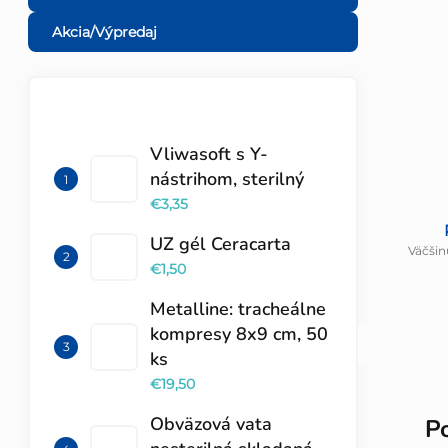
Akcia/Výpredaj
TOP 10 PRODUKTOV
Vliwasoft s Y-
nástrihom, sterilný
€3,35
UZ gél Ceracarta
Väčšin
€1,50
Metalline: tracheálne
kompresy 8x9 cm, 50
ks
€19,50
Obväzová vata
P