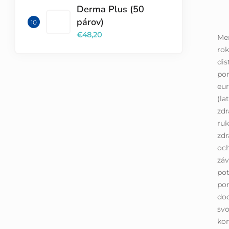
Derma Plus (50
párov)
€48,20
Mer
rok
dis
pom
eur
(la
zdr
ruk
zdr
och
záv
pot
pom
dod
svo
ko