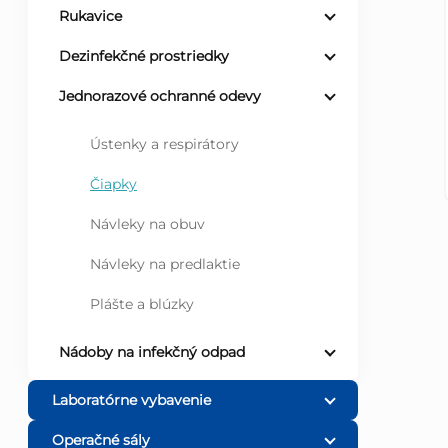
Rukavice
ý
Dezinfekčné prostriedky
p
Jednorazové ochranné odevy
a
Ústenky a respirátory
n
Čiapky
Návleky na obuv
e
Návleky na predlaktie
l
Plášte a blúzky
Nádoby na infekčný odpad
Laboratórne vybavenie
Operačné sály