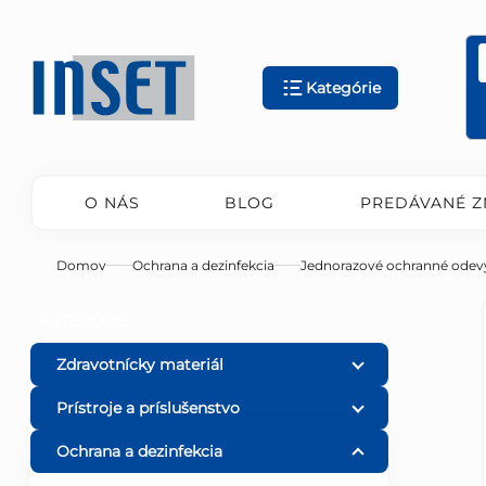
Prejsť
na
obsah
Kategórie
O NÁS
BLOG
PREDÁVANÉ Z
Domov
Ochrana a dezinfekcia
Jednorazové ochranné odev
B
Preskočiť
KATEGÓRIE
kategórie
o
Zdravotnícky materiál
Prístroje a príslušenstvo
č
Ochrana a dezinfekcia
n